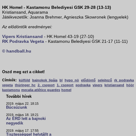
HK Homel - Kastamonu Belediyesi GSK 29-28 (13-13)
Kristiansand, Aquarama
Játékvezetők: Joanna Brehmer, Agnieszka Skowronek (lengyelek)
Az elődöntők eredményei:
Vipers Kristiansand
- HK Homel 43-19 (27-10)
RK Podravka Vegeta
- Kastamonu Belediyesi GSK 21-17 (11-11)
© handball.hu
Oszd meg ezt a cikket!
Címkék:
külföld
bajnokok ligája
bl
hypo nö
elődöntő
selejtező
rk podravka
vegeta
thüringer hc
2. csoport
1. csoport
podravka
vipers
kristiansand
höör
kastamonu
mecalia atlético guardes
homel
További hírek
2019. május 22. 18:15
Búcsúzunk
2019. május 18. 18:21
Az ÉRD lett a bajnoki
negyedik
2019. május 17. 17:55
Tisztességgel helytállt a