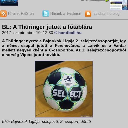
Híreink RSS-en
Híreink a Twitteren
handball.hu blog
BL: A Thüringer jutott a főtáblára
2017. szeptember 10. 12:30
© handball.hu
A Thüringer nyerte a Bajnokok Ligája 2. selejtezőcsoportját, így
a német csapat jutott a Ferencváros, a Larvik és a Vardar
mellett negyedikként a C-csoportba. Az 1. selejtezőcsoportból
a norvég Vipers jutott tovább.
EHF Bajnokok Ligája, selejtező, 2. csoport, döntő