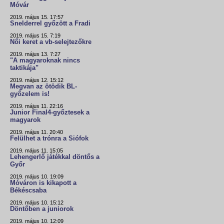
Móvár
2019. május 15. 17:57
Snelderrel győzött a Fradi
2019. május 15. 7:19
Női keret a vb-selejtezőkre
2019. május 13. 7:27
"A magyaroknak nincs
taktikája"
2019. május 12. 15:12
Megvan az ötödik BL-
győzelem is!
2019. május 11. 22:16
Junior Final4-győztesek a
magyarok
2019. május 11. 20:40
Felülhet a trónra a Siófok
2019. május 11. 15:05
Lehengerlő játékkal döntős a
Győr
2019. május 10. 19:09
Móváron is kikapott a
Békéscsaba
2019. május 10. 15:12
Döntőben a juniorok
2019. május 10. 12:09