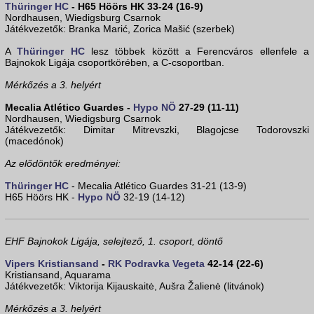
Thüringer HC
- H65 Höörs HK 33-24 (16-9)
Nordhausen, Wiedigsburg Csarnok
Játékvezetők: Branka Marić, Zorica Mašić (szerbek)
A
Thüringer HC
lesz többek között a Ferencváros ellenfele a
Bajnokok Ligája csoportkörében, a C-csoportban.
Mérkőzés a 3. helyért
Mecalia Atlético Guardes -
Hypo NÖ
27-29 (11-11)
Nordhausen, Wiedigsburg Csarnok
Játékvezetők: Dimitar Mitrevszki, Blagojcse Todorovszki
(macedónok)
Az elődöntők eredményei:
Thüringer HC
- Mecalia Atlético Guardes 31-21 (13-9)
H65 Höörs HK -
Hypo NÖ
32-19 (14-12)
EHF Bajnokok Ligája, selejtező, 1. csoport, döntő
Vipers Kristiansand
-
RK Podravka Vegeta
42-14 (22-6)
Kristiansand, Aquarama
Játékvezetők: Viktorija Kijauskaitė, Aušra Žalienė (litvánok)
Mérkőzés a 3. helyért