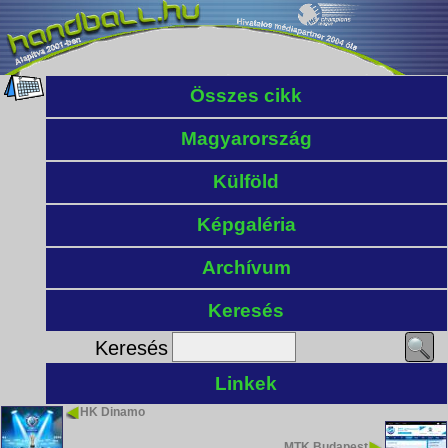
Összes cikk
Magyarország
Külföld
Képgaléria
Archívum
Keresés
Keresés
Linkek
HK Dinamo
MTK Budapest