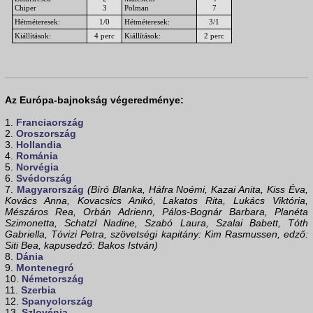
Chiper
3
Polman
7
Hétméteresek:
1/0
Hétméteresek:
3/1
Kiállítások:
4 perc
Kiállítások:
2 perc
Az Európa-bajnokság végeredménye:
1.
Franciaország
2.
Oroszország
3.
Hollandia
4.
Románia
5.
Norvégia
6.
Svédország
7.
Magyarország
(Bíró Blanka, Háfra Noémi, Kazai Anita, Kiss Éva,
Kovács Anna, Kovacsics Anikó, Lakatos Rita, Lukács Viktória,
Mészáros Rea, Orbán Adrienn, Pálos-Bognár Barbara, Planéta
Szimonetta, Schatzl Nadine, Szabó Laura, Szalai Babett, Tóth
Gabriella, Tóvizi Petra, szövetségi kapitány: Kim Rasmussen, edző:
Siti Bea, kapusedző: Bakos István)
8.
Dánia
9.
Montenegró
10.
Németország
11.
Szerbia
12.
Spanyolország
13.
Szlovénia