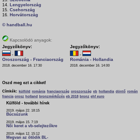
14.
Lengyelország
15.
Csehország
16.
Horvátország
© handball.hu
Kapcsolódó anyagok:
Jegyzőkönyv:
Jegyzőkönyv:
-
-
Oroszország - Franciaország
Románia - Hollandia
2018. december 16. 17:30
2018. december 16. 14:00
Oszd meg ezt a cikket!
Címkék:
külföld
románia
franciaország
oroszország
eb
hollandia
döntő
román
francia
orosz
holland
bronzmérkőzés
eb 2018
bronz
ehf euro
Külföld - további hírek
2019. május 22. 18:15
Búcsúzunk
2019. május 15. 7:19
Női keret a vb-selejtezőkre
2019. május 12. 15:12
Megvan az ötödik BL-