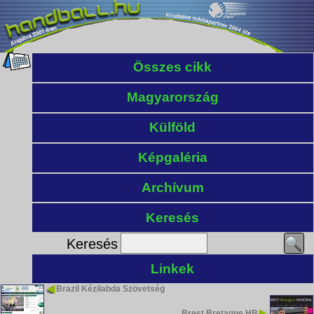
Összes cikk
Magyarország
Külföld
Képgaléria
Archívum
Keresés
Keresés
Linkek
Brazil Kézilabda Szövetség
Brest Bretagne HB