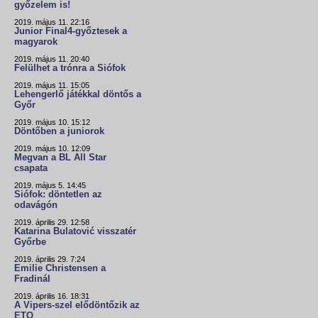
győzelem is!
2019. május 11. 22:16
Junior Final4-győztesek a
magyarok
2019. május 11. 20:40
Felülhet a trónra a Siófok
2019. május 11. 15:05
Lehengerlő játékkal döntős a
Győr
2019. május 10. 15:12
Döntőben a juniorok
2019. május 10. 12:09
Megvan a BL All Star
csapata
2019. május 5. 14:45
Siófok: döntetlen az
odavágón
2019. április 29. 12:58
Katarina Bulatović visszatér
Győrbe
2019. április 29. 7:24
Emilie Christensen a
Fradinál
2019. április 16. 18:31
A Vipers-szel elődöntőzik az
ETO