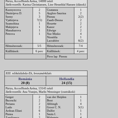
Párizs, AccorHotels Aréna, 14000 néző
Játékvezetők: Karina Christiansen, Line Hesseldal Hansen (dánok)
Kuznyecova
2
Coatanea
1
Dmitrijeva D.
5
Ayglon-Saurina
2
Szeny
3
Pineau
2(2)
Vjahirjeva
7(5)
Zaadi-Deuna
2
Szamohina
1
Houette
2
Makjejeva
1
Kanor
2
Manaharova
1
Edwige
2
Petrova
1
Nze Minko
4
Niombla
1
Lacrabère
6(2)
Hétméteresek:
5/5
Hétméteresek:
7/4
Kiállítások:
6 perc
Kiállítások:
4 perc
Piros lap: Pineau
XIII. nőikézilabda-Eb, bronzmérkőzés
Románia
Hollandia
20 (8)
24 (15)
Párizs, AccorHotels Aréna, 13145 néző
Játékvezetők: Ana Vranjes, Marlis Wenninger (osztrákok)
Geiger
2
van der Heijden
1
Buceschi
2
Bont
1
Perianu
2
Abbingh
4
Laslo
2
Groot C. N.
5(1)
Ardean Elisei
6
Dulfer
1
Pintea
1
Smits I.
1
Zamfirescu
2
Malestein
4