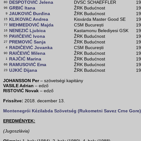
DESPOTOVIĆ Jelena
DVSC SCHAEFFLER
19
80
GRBIĆ Itana
ŽRK Budućnost
19
96
JAUKOVIĆ Đurđina
ŽRK Budućnost
19
9
KLIKOVAC Andrea
Kisvárda Master Good SE
19
15
MEHMEDOVIĆ Majda
CSM București
19
77
NENEZIĆ Ljubica
Kastamonu Belediyesi GSK
19
16
PAVIČEVIĆ Ivona
ŽRK Budućnost
19
55
PREMOVIĆ Sanja
ŽRK Budućnost
19
27
RADIČEVIĆ Jovanka
CSM București
19
4
RAIČEVIĆ Milena
ŽRK Budućnost
19
90
RAJČIĆ Marina
ŽRK Budućnost
19
1
RAMUSOVIĆ Ema
ŽRK Budućnost
19
66
UJKIĆ Dijana
ŽRK Budućnost
19
23
JOHANSSON Per
– szövetségi kapitány
VASILE Adrian
– edző
RISTOVIĆ Novak
– edző
Frissítve:
2018. december 13.
Montenegrói Kézilabda Szövetség (Rukometni Savez Crne Gore)
EREDMÉNYEK:
(Jugoszlávia)