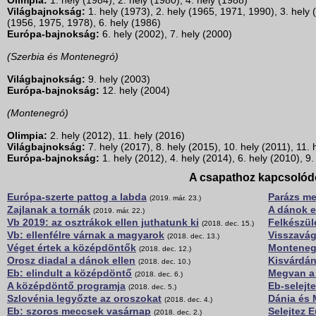
Olimpia:
1. hely (1984), 2. hely (1980), 4. hely (1988)
Világbajnokság:
1. hely (1973), 2. hely (1965, 1971, 1990), 3. hely 
(1956, 1975, 1978), 6. hely (1986)
Európa-bajnokság:
6. hely (2002), 7. hely (2000)
(Szerbia és Montenegró)
Világbajnokság:
9. hely (2003)
Európa-bajnokság:
12. hely (2004)
(Montenegró)
Olimpia:
2. hely (2012), 11. hely (2016)
Világbajnokság:
7. hely (2017), 8. hely (2015), 10. hely (2011), 11. 
Európa-bajnokság:
1. hely (2012), 4. hely (2014), 6. hely (2010), 9.
A csapathoz kapcsolód
Európa-szerte pattog a labda
Parázs me
(2019. már. 23.)
Zajlanak a tornák
A dánok e
(2019. már. 22.)
Vb 2019: az osztrákok ellen juthatunk ki
Felkészül
(2018. dec. 15.)
Vb: ellenfélre várnak a magyarok
Visszavá
(2018. dec. 13.)
Véget értek a középdöntők
Montenegr
(2018. dec. 12.)
Orosz diadal a dánok ellen
Kisvárdán
(2018. dec. 10.)
Eb: elindult a középdöntő
Megvan a
(2018. dec. 6.)
A középdöntő programja
Eb-selejt
(2018. dec. 5.)
Szlovénia legyőzte az oroszokat
Dánia és 
(2018. dec. 4.)
Eb: szoros meccsek vasárnap
Selejtez 
(2018. dec. 2.)