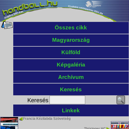
Összes cikk
Magyarország
Külföld
Képgaléria
Archívum
Keresés
Keresés
Linkek
Francia Kézilabda Szövetség
Thüringer HC