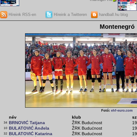
Híreink RSS-en
Híreink a Twitteren
handball.hu blog
Montenegró
Fotó:
ehf-euro.com
név
klub
sz
BRNOVIĆ Tatjana
ŽRK Budućnost
19
34
BULATOVIĆ Anđela
ŽRK Budućnost
19
10
BULATOVIĆ Katarina
ŽRK Budućnost
19
32