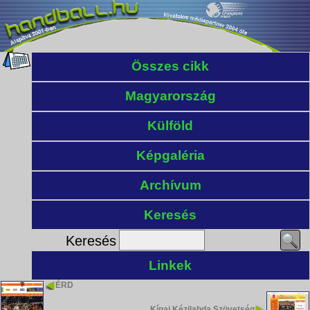
Összes cikk
Magyarország
Külföld
Képgaléria
Archívum
Keresés
Keresés
Linkek
ÉRD
Kínai Kézilabda Szövetség