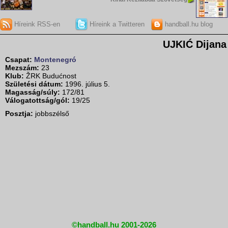
Híreink RSS-en
Híreink a Twitteren
handball.hu blog
UJKIĆ Dijana
Csapat:
Montenegró
Mezszám:
23
Klub:
ŽRK Budućnost
Születési dátum:
1996. július 5.
Magasság/súly:
172/81
Válogatottság/gól:
19/25
Posztja:
jobbszélső
©handball.hu 2001-2026