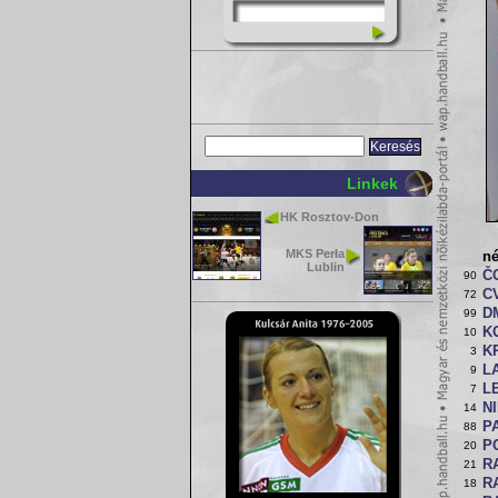
Linkek
HK Rosztov-Don
MKS Perła
n
Lublin
ČO
90
CV
72
D
99
K
10
K
3
L
9
L
7
NI
14
P
88
P
20
R
21
R
18