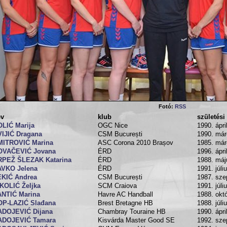
Fotó:
RSS
év
klub
születési
LIĆ Marija
OGC Nice
1990. ápri
IJIĆ Dragana
CSM București
1990. már
MITROVIĆ Marina
ASC Corona 2010 Brașov
1985. már
OVAČEVIĆ Jovana
ÉRD
1996. ápril
RPEŽ ŠLEZAK Katarina
ÉRD
1988. máj
AVKO Jelena
ÉRD
1991. júli
EKIĆ Andrea
CSM București
1987. sze
KOLIĆ Željka
SCM Craiova
1991. júli
ANTIĆ Marina
Havre AC Handball
1988. okt
OP-LAZIĆ Slađana
Brest Bretagne HB
1988. júli
ADOJEVIĆ Dijana
Chambray Touraine HB
1990. ápril
ADOJEVIĆ Tamara
Kisvárda Master Good SE
1992. sze