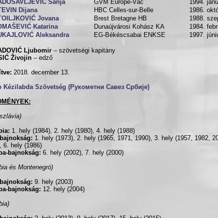
ADOSAVLJEVIĆ Sanja
GVM Europe-Vác
1994. janu
EVIN Dijana
HBC Celles-sur-Belle
1986. okt
TOILJKOVIĆ Jovana
Brest Bretagne HB
1988. sze
OMAŠEVIĆ Katarina
Dunaújvárosi Kohász KA
1984. febr
UKAJLOVIĆ Aleksandra
EG-Békéscsabai ENKSE
1997. júni
DOVIĆ Ljubomir
– szövetségi kapitány
IĆ Živojin
– edző
ítve:
2018. december 13.
b Kézilabda Szövetség (Рукометни Савез Србије)
DMÉNYEK:
szlávia)
pia:
1. hely (1984), 2. hely (1980), 4. hely (1988)
gbajnokság:
1. hely (1973), 2. hely (1965, 1971, 1990), 3. hely (1957, 1982, 20
, 6. hely (1986)
pa-bajnokság:
6. hely (2002), 7. hely (2000)
bia és Montenegró)
gbajnokság:
9. hely (2003)
pa-bajnokság:
12. hely (2004)
bia)