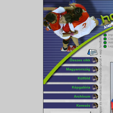
Imp
Cop
Add
Leg
Összes cikk
Magyarország
Külföld
Képgaléria
Archívum
Keresés