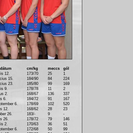
 dátum
cm/kg
meccs
gól
lis 12.
173/70
25
1
cius 15.
184/90
84
224
cius 23.
185/80
99
169
is 9.
178/78
11
2
us 2.
168/67
136
337
us 6.
184/72
91
167
ptember 6.
178/69
102
520
us 12.
168/62
28
23
óber 26.
183/-
9
-
us 26.
178/72
79
146
is 2.
170/63
36
51
ptember 6.
172/68
50
99