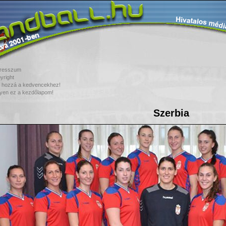
resszum
yright
 hozzá a kedvencekhez!
yen ez a kezdőlapom!
Szerbia