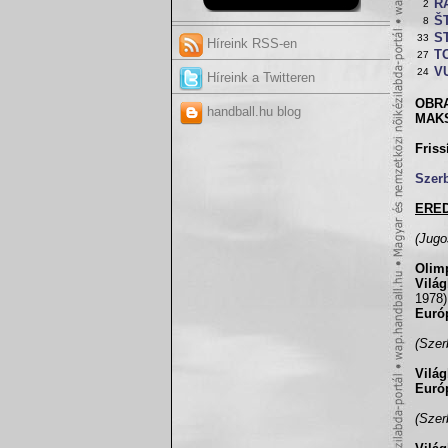
R
2
ŠT
8
S
33
Híreink RSS-en
T
27
V
24
Híreink a Twitteren
OBRA
handball.hu blog
MAKS
Friss
Szer
ERE
(Jugo
Olim
Vilá
1978)
Euró
(Szer
Vilá
Euró
(Szer