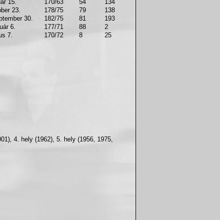
ár 15.
170/63
54
134
óber 23.
178/75
79
138
ptember 30.
182/75
81
193
uár 6.
177/71
88
2
us 7.
170/72
8
25
01), 4. hely (1962), 5. hely (1956, 1975,