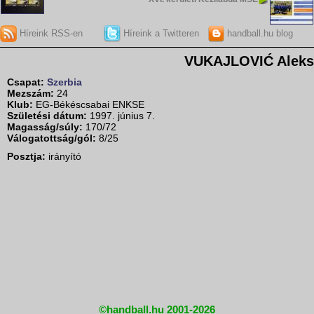
Híreink RSS-en
Híreink a Twitteren
handball.hu blog
VUKAJLOVIĆ Aleks
Csapat:
Szerbia
Mezszám:
24
Klub:
EG-Békéscsabai ENKSE
Születési dátum:
1997. június 7.
Magasság/súly:
170/72
Válogatottság/gól:
8/25
Posztja:
irányító
©handball.hu 2001-2026