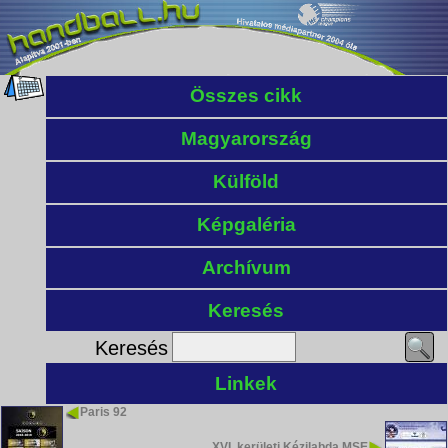
Összes cikk
Magyarország
Külföld
Képgaléria
Archívum
Keresés
Keresés
Linkek
Paris 92
XVI. kerületi Kézilabda MSE