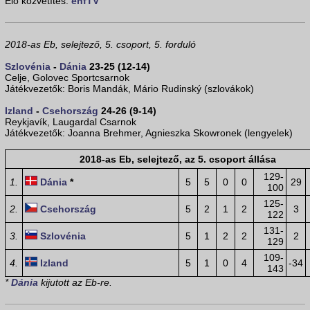
Élő közvetítés:
ehfTV
2018-as Eb, selejtező, 5. csoport, 5. forduló
Szlovénia
-
Dánia
23-25 (12-14)
Celje, Golovec Sportcsarnok
Játékvezetők: Boris Mandák, Mário Rudinský (szlovákok)
Izland
-
Csehország
24-26 (9-14)
Reykjavík, Laugardal Csarnok
Játékvezetők: Joanna Brehmer, Agnieszka Skowronek (lengyelek)
2018-as Eb, selejtező, az 5. csoport állása
129-
1.
Dánia
*
5
5
0
0
29
100
125-
2.
Csehország
5
2
1
2
3
122
131-
3.
Szlovénia
5
1
2
2
2
129
109-
4.
Izland
5
1
0
4
-34
143
*
Dánia
kijutott az Eb-re.