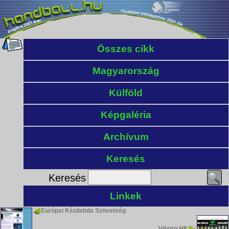
Összes cikk
Magyarország
Külföld
Képgaléria
Archívum
Keresés
Keresés
Linkek
Európai Kézilabda Szövetség
Viborg HK