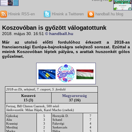
Híreink RSS-en
Híreink a Twitteren
handball.hu blog
Koszovóban is győzött válogatottunk
2018. május 30. 16:51
© handball.hu
Már az utolsó előtti fordulóhoz érkezett a 2018-as
franciaországi Európa-bajnokságra selejtező sorozat. Ezúttal a
mieink Koszovóban léptek pályára, s arattak huszonkét gólos
győzelmet.
2018-as Eb, selejtező, 7. csoport, 5. forduló
Koszovó
Magyarország
15 (3)
37 (16)
Ferizaj, Bill Clinton Csarnok, 500 néző
Játékvezetők: Milan Hájek, Karel Macho (csehek)
Gjikokaj
5
Hornyák D.
7
Aliu
3
Schatzl
7
Krasniqi
3
Faluvégi
4
Merditaj
2
Szekerczés
4
Marku
1
Háfra
3