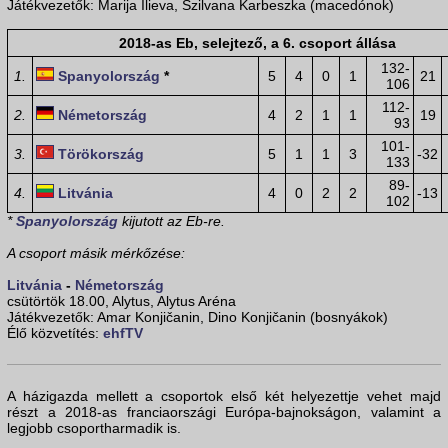
Játékvezetők: Marija Ilieva, Szilvana Karbeszka (macedónok)
2018-as Eb, selejtező, a 6. csoport állása
132-
1.
Spanyolország
*
5
4
0
1
21
106
112-
2.
Németország
4
2
1
1
19
93
101-
3.
Törökország
5
1
1
3
-32
133
89-
4.
Litvánia
4
0
2
2
-13
102
*
Spanyolország
kijutott az Eb-re.
A csoport másik mérkőzése:
Litvánia
-
Németország
csütörtök 18.00, Alytus, Alytus Aréna
Játékvezetők: Amar Konjičanin, Dino Konjičanin (bosnyákok)
Élő közvetítés:
ehfTV
A házigazda mellett a csoportok első két helyezettje vehet majd
részt a 2018-as franciaországi Európa-bajnokságon, valamint a
legjobb csoportharmadik is.