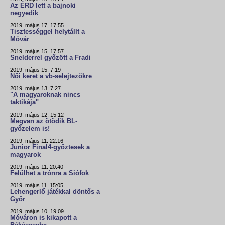
Az ÉRD lett a bajnoki
negyedik
2019. május 17. 17:55
Tisztességgel helytállt a
Móvár
2019. május 15. 17:57
Snelderrel győzött a Fradi
2019. május 15. 7:19
Női keret a vb-selejtezőkre
2019. május 13. 7:27
"A magyaroknak nincs
taktikája"
2019. május 12. 15:12
Megvan az ötödik BL-
győzelem is!
2019. május 11. 22:16
Junior Final4-győztesek a
magyarok
2019. május 11. 20:40
Felülhet a trónra a Siófok
2019. május 11. 15:05
Lehengerlő játékkal döntős a
Győr
2019. május 10. 19:09
Móváron is kikapott a