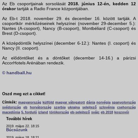
Az Eb csoportjainak sorsolását
2018. június 12-én, kedden 12
órakor
tartják a Radio France központjában.
Az Eb-t 2018. november 29. és december 16. között tartják. A
csoportkör mérkőzéseinek helyszínei (november 29-december 5.):
Nantes (A-csoport), Nancy (B-csoport), Montbéliard (C-csoport) és
Brest (D-csoport).
A középdöntők helyszínei (december 6-12.): Nantes (I. csoport) és
Nancy (II. csoport).
Az elődöntőket és a döntőket (december 14-16.) a párizsi
AccorHotels Arénában rendezik.
© handball.hu
Oszd meg ezt a cikket!
Címkék:
magyarország
külföld
magyar válogatott
dánia
norvégia
spanyolország
svédország
eb
horvátország
szerbia
ukrajna
selejtező
szlovénia
csehország
macedónia
5. forduló
izland
törökország
eb-selejtező
svájc
eb 2018
koszovói
További hírek
2019. május 22. 18:15
Búcsúzunk
2019. május 18. 18:21