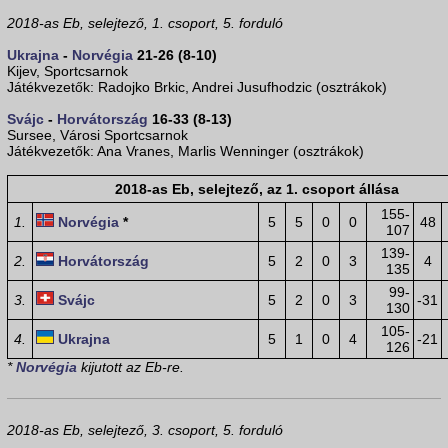
2018-as Eb, selejtező, 1. csoport, 5. forduló
Ukrajna
-
Norvégia
21-26 (8-10)
Kijev, Sportcsarnok
Játékvezetők: Radojko Brkic, Andrei Jusufhodzic (osztrákok)
Svájc
-
Horvátország
16-33 (8-13)
Sursee, Városi Sportcsarnok
Játékvezetők: Ana Vranes, Marlis Wenninger (osztrákok)
2018-as Eb, selejtező, az 1. csoport állása
155-
1.
Norvégia
*
5
5
0
0
48
107
139-
2.
Horvátország
5
2
0
3
4
135
99-
3.
Svájc
5
2
0
3
-31
130
105-
4.
Ukrajna
5
1
0
4
-21
126
*
Norvégia
kijutott az Eb-re.
2018-as Eb, selejtező, 3. csoport, 5. forduló