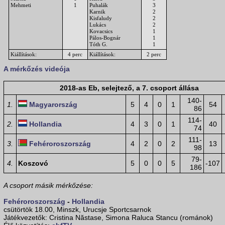
Mehmeti
1
Puhalák
3
Karnik
2
Kisfaludy
2
Lukács
2
Kovacsics
1
Pálos-Bognár
1
Tóth G.
1
Kiállítások:
4 perc
Kiállítások:
2 perc
A mérkőzés videója
2018-as Eb, selejtező, a 7. csoport állása
140-
1.
Magyarország
5
4
0
1
54
86
114-
2.
Hollandia
4
3
0
1
40
74
111-
3.
Fehéroroszország
4
2
0
2
13
98
79-
4.
Koszovó
5
0
0
5
-107
186
A csoport másik mérkőzése:
Fehéroroszország
-
Hollandia
csütörtök 18.00, Minszk, Urucsje Sportcsarnok
Játékvezetők: Cristina Năstase, Simona Raluca Stancu (románok)