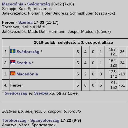
Macedónia
-
Svédország
20-32 (7-16)
Szkopje, Kale Sportcsarnok
Játékvezetők: Florian Hofer, Andreas Schmidhuber (osztrákok)
Feröer -
Szerbia
17-33 (11-17)
Tórshavn, Høllin á Hálsi
Játékvezetők: Mads Dahl Hermann, Jesper Madsen (dánok)
2018-as Eb, selejtező, a 3. csoport állása
157-
1.
Svédország
*
5
4
0
1
36
121
162-
2.
Szerbia
*
5
4
0
1
34
128
123-
3.
Macedónia
5
2
0
3
-19
142
91-
4.
Feröer
5
0
0
5
-61
152
*
Svédország
és
Szerbia
kijutott az Eb-re.
2018-as Eb, selejtező, 6. csoport, 5. forduló
Törökország
-
Spanyolország
17-22 (9-9)
Amasya, Városi Sportcsarnok