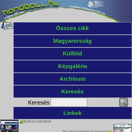
Összes cikk
Magyarország
Külföld
Képgaléria
Archívum
Keresés
Keresés
Linkek
Balkan Handball
Brazil Kézilabda Szövetség