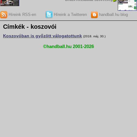
Híreink RSS-en
Híreink a Twitteren
handball.hu blog
Címkék - koszovói
Koszovóban is győzött válogatottunk
(2018. máj. 30.)
©handball.hu 2001-2026