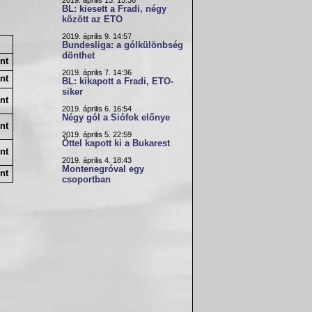
2019. április 13. 15:36
BL: kiesett a Fradi, négy
között az ETO
2019. április 9. 14:57
Bundesliga: a gólkülönbség
dönthet
nt
2019. április 7. 14:36
nt
BL: kikapott a Fradi, ETO-
siker
nt
2019. április 6. 16:54
Négy gól a Siófok előnye
nt
2019. április 5. 22:59
Öttel kapott ki a Bukarest
nt
2019. április 4. 18:43
Montenegróval egy
nt
csoportban