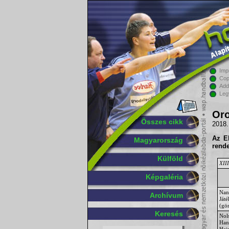
Imp
Cop
Add
Leg
Oro
Összes cikk
2018.
Az E
Magyarország
rende
Külföld
XIII
Képgaléria
Nan
Archívum
Ját
(gö
Keresés
Nol
Han
Hei