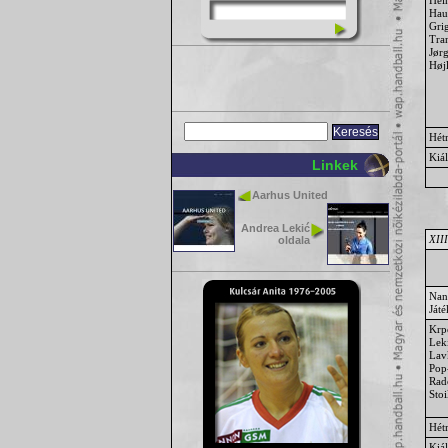
Hau
Gri
Tra
Jør
Høj
Hét
Kiál
Linkek
Aarhus United
Andrea Lekić
XIII
oldala
Nan
Ját
Krp
Lek
Lav
Pop
Rad
Stoi
Hét
Kiál