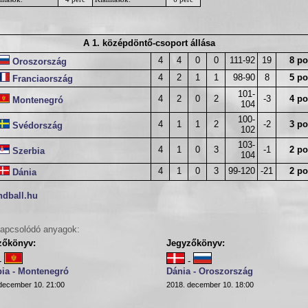
A 1. középdöntő-csoport állása
4
4
0
0
111-92
19
8 po
Oroszország
4
2
1
1
98-90
8
5 po
Franciaország
101-
4
2
0
2
-3
4 po
Montenegró
104
100-
4
1
1
2
-2
3 po
Svédország
102
103-
4
1
0
3
-1
2 po
Szerbia
104
4
1
0
3
99-120
-21
2 po
Dánia
ndball.hu
apcsolódó anyagok:
zőkönyv:
Jegyzőkönyv:
-
-
bia - Montenegró
Dánia - Oroszország
december 10. 21:00
2018. december 10. 18:00