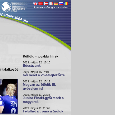
Automatic Google translation
Külföld - további hírek
2019. május 22. 18:15
Búcsúzunk
 találkozót
2019. május 15. 7:19
Női keret a vb-selejtezőkre
2019. május 12. 15:12
Megvan az ötödik BL-
győzelem is!
2019. május 11. 22:16
Junior Final4-győztesek a
magyarok
2019. május 11. 20:40
Felülhet a trónra a Siófok