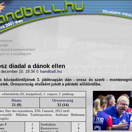
resszum
yright
 hozzá a kedvencekhez!
yen ez a kezdőlapom!
sz diadal a dánok ellen
 december 10. 18:34
© handball.hu
b középdöntőjének 3. játéknapján dán - orosz és szerb - montenegrói
ztek. Oroszország elsőként jutott a pénteki elődöntőbe.
. nőikézilabda-Eb, középdöntő, 1. csoport, 3. játéknap
Dánia
Oroszország
21 (9)
32 (14)
tes, Parc des expositions, XXL Csarnok, 2812 néző
ékvezetők: Mihalisz Tzaferopoulosz, Andreasz Bethmann
rögök)
søe P.
2
Szedojkina
1
sen
4
Kuznyecova
6
ndahl
5
Dmitrijeva D.
1