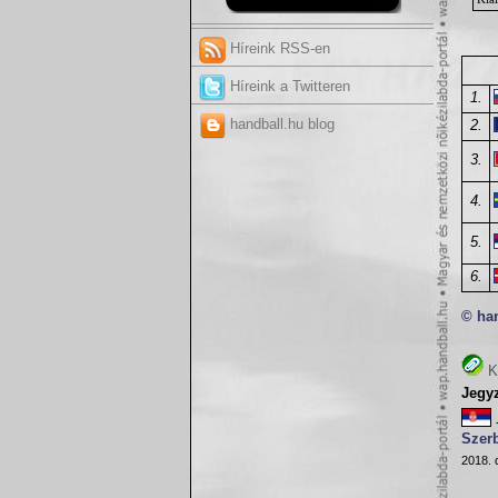
Híreink RSS-en
Híreink a Twitteren
1.
handball.hu blog
2.
3.
4.
5.
6.
© ha
K
Jegy
Szer
2018. 