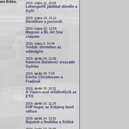
ure Eržen,
2019. május 11. 15:05
Lehengerlő játékkal döntős a
Győr
2019. május 10. 15:12
Döntőben a juniorok
2019. május 10. 12:09
Megvan a BL All Star
csapata
2019. május 5. 14:45
Siófok: döntetlen az
odavágón
2019. április 29. 12:58
Katarina Bulatović visszatér
Győrbe
2019. április 29. 7:24
Emilie Christensen a
Fradinál
2019. április 16. 18:31
A Vipers-szel elődöntőzik az
ETO
2019. április 16. 11:19
EHF-kupa: az Esbjerg kezd
otthon
2019. április 14. 13:51
Bejutott a fináléba a Siófok