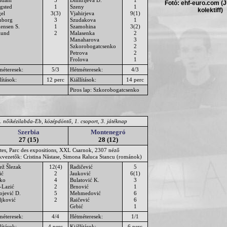
Fotó: ehf-euro.com (J
gsted
1
Szeny
1
kolektiff)
gel
3(3)
Vjahirjeva
9(1)
nborg
3
Szudakova
1
gensen S.
1
Szamohina
3(2)
lund
2
Malasenka
2
Manaharova
3
Szkorobogatcsenko
2
Petrova
2
Frolova
1
méteresek:
5/3
Hétméteresek:
4/3
lítások:
12 perc
Kiállítások:
14 perc
Piros lap: Szkorobogatcsenko
. nőikézilabda-Eb, középdöntő, 1. csoport, 3. játéknap
Szerbia
Montenegró
27 (15)
28 (12)
tes, Parc des expositions, XXL Csarnok, 2307 néző
ékvezetők: Cristina Năstase, Simona Raluca Stancu (románok)
ež Šlezak
12(4)
Radičević
5
ić
2
Jauković
6(1)
ko
4
Bulatović K.
3
-Lazić
2
Brnović
1
ojević D.
5
Mehmedović
6
ljković
2
Raičević
6
Grbić
1
méteresek:
4/4
Hétméteresek:
1/1
lítások:
4 perc
Kiállítások:
6 perc