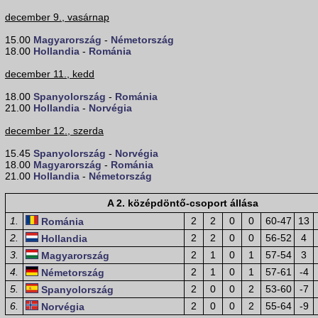
december 9., vasárnap
15.00
Magyarország
-
Németország
18.00
Hollandia
-
Románia
december 11., kedd
18.00
Spanyolország
-
Románia
21.00
Hollandia
-
Norvégia
december 12., szerda
15.45
Spanyolország
-
Norvégia
18.00
Magyarország
-
Románia
21.00
Hollandia
-
Németország
A 2. középdöntő-csoport állása
1.
2
2
0
0
60-47
13
Románia
2.
2
2
0
0
56-52
4
Hollandia
3.
2
1
0
1
57-54
3
Magyarország
4.
2
1
0
1
57-61
-4
Németország
5.
2
0
0
2
53-60
-7
Spanyolország
6.
2
0
0
2
55-64
-9
Norvégia