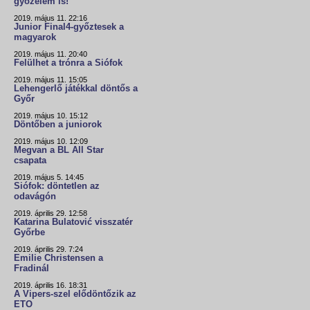
győzelem is!
2019. május 11. 22:16
Junior Final4-győztesek a
magyarok
2019. május 11. 20:40
Felülhet a trónra a Siófok
2019. május 11. 15:05
Lehengerlő játékkal döntős a
Győr
2019. május 10. 15:12
Döntőben a juniorok
2019. május 10. 12:09
Megvan a BL All Star
csapata
2019. május 5. 14:45
Siófok: döntetlen az
odavágón
2019. április 29. 12:58
Katarina Bulatović visszatér
Győrbe
2019. április 29. 7:24
Emilie Christensen a
Fradinál
2019. április 16. 18:31
A Vipers-szel elődöntőzik az
ETO