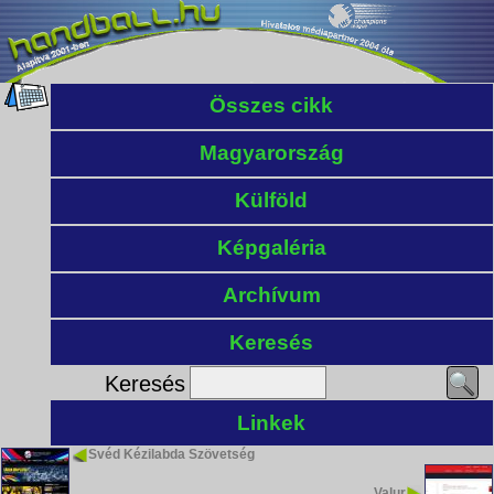
Összes cikk
Magyarország
Külföld
Képgaléria
Archívum
Keresés
Keresés
Linkek
Svéd Kézilabda Szövetség
Valur