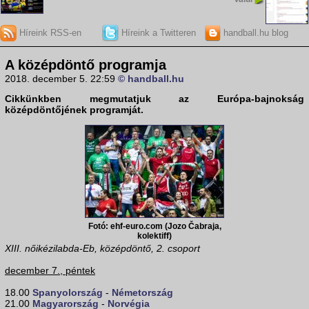
Híreink RSS-en
Híreink a Twitteren
handball.hu blog
A középdöntő programja
2018. december 5. 22:59
© handball.hu
Cikkünkben megmutatjuk az Európa-bajnokság
középdöntőjének programját.
Fotó: ehf-euro.com (Jozo Čabraja,
kolektiff)
XIII. nőikézilabda-Eb, középdöntő, 2. csoport
december 7., péntek
18.00
Spanyolország
-
Németország
21.00
Magyarország
-
Norvégia