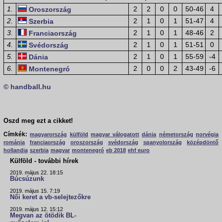
1.
2
2
0
0
50-46
4
Oroszország
2.
2
1
0
1
51-47
4
Szerbia
3.
2
1
0
1
48-46
2
Franciaország
4.
2
1
0
1
51-51
0
Svédország
5.
2
1
0
1
55-59
-4
Dánia
6.
2
0
0
2
43-49
-6
Montenegró
© handball.hu
Oszd meg ezt a cikket!
Címkék:
magyarország
külföld
magyar válogatott
dánia
németország
norvégia
románia
franciaország
oroszország
svédország
spanyolország
középdöntő
hollandia
szerbia
magyar
montenegró
eb 2018
ehf euro
Külföld - további hírek
2019. május 22. 18:15
Búcsúzunk
2019. május 15. 7:19
Női keret a vb-selejtezőkre
2019. május 12. 15:12
Megvan az ötödik BL-