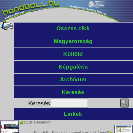
Összes cikk
Magyarország
Külföld
Képgaléria
Archívum
Keresés
Keresés
Linkek
ESBF Besançon
TeamHB – Kézilabda menedzserjáték (angol)