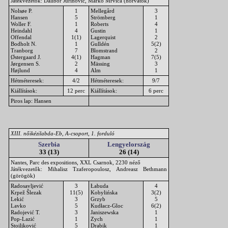
Játékvezetők: Dalibor Jurinović, Marko Mrvica (horvátok)
Nolsøe P.
1
Mellegård
3
Hansen
5
Strömberg
1
Woller F.
1
Roberts
4
Heindahl
4
Gustin
1
Offendal
1(1)
Lagerquist
2
Bodholt N.
1
Gulldén
5(2)
Tranborg
7
Blomstrand
2
Østergaard J.
4(1)
Hagman
7(5)
Jørgensen S.
2
Mässing
3
Højlund
4
Alm
1
Hétméteresek:
4/2
Hétméteresek:
9/7
Kiállítások:
12 perc
Kiállítások:
6 perc
Piros lap: Hansen
XIII. nőikézilabda-Eb, A-csoport, 1. forduló
Szerbia
Lengyelország
33 (13)
26 (14)
Nantes, Parc des expositions, XXL Csarnok, 2230 néző
Játékvezetők: Mihalisz Tzaferopoulosz, Andreasz Bethmann
(görögök)
Radosavljević
3
Łabuda
4
Krpež Šlezak
11(5)
Kobylińska
3(2)
Lekić
3
Grzyb
5
Lavko
5
Kudłacz-Gloc
6(2)
Radojević T.
3
Janiszewska
1
Pop-Lazić
1
Zych
1
Stoiljković
5
Drabik
1