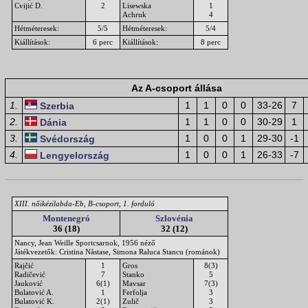
Cvijić D.
2
Lisewska
1
Achruk
4
Hétméteresek:
5/5
Hétméteresek:
5/4
Kiállítások:
6 perc
Kiállítások:
8 perc
Az A-csoport állása
1.
1
1
0
0
33-26
7
Szerbia
2.
1
1
0
0
30-29
1
Dánia
3.
1
0
0
1
29-30
-1
Svédország
4.
1
0
0
1
26-33
-7
Lengyelország
XIII. nőikézilabda-Eb, B-csoport, 1. forduló
Montenegró
Szlovénia
36 (18)
32 (12)
Nancy, Jean Weille Sportcsarnok, 1956 néző
Játékvezetők: Cristina Năstase, Simona Raluca Stancu (románok)
Rajčić
1
Gros
8(3)
Radičević
7
Stanko
5
Jauković
6(1)
Mavsar
7(3)
Bulatović A.
1
Ferfolja
3
Bulatović K.
2(1)
Zulič
3