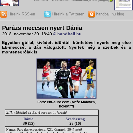
Híreink RSS-en
Híreink a Twitteren
handball.hu blog
Parázs meccsen nyert Dánia
2018. november 30. 18:40
© handball.hu
Egyetlen góllal, kivédett időntúli büntetővel nyerte meg első
Eb-meccsét a dán válogatott. Nyertek még a szerbek és a
montenegróiak is.
Fotó: ehf-euro.com (Anže Malovrh,
kolektiff)
XIII. nőikézilabda-Eb, A-csoport, 1. forduló
Dánia
Svédország
30 (15)
29 (16)
Nantes, Parc des expositions, XXL Csarnok, 3847 néző