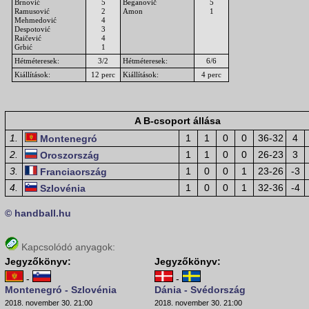
Brnović
5
Beganovič
5
Ramusović
2
Amon
1
Mehmedović
4
Despotović
3
Raičević
4
Grbić
1
Hétméteresek:
3/2
Hétméteresek:
6/6
Kiállítások:
12 perc
Kiállítások:
4 perc
A B-csoport állása
1.
1
1
0
0
36-32
4
Montenegró
2.
1
1
0
0
26-23
3
Oroszország
3.
1
0
0
1
23-26
-3
Franciaország
4.
1
0
0
1
32-36
-4
Szlovénia
© handball.hu
Kapcsolódó anyagok:
Jegyzőkönyv:
Jegyzőkönyv:
-
-
Montenegró - Szlovénia
Dánia - Svédország
2018. november 30. 21:00
2018. november 30. 21:00