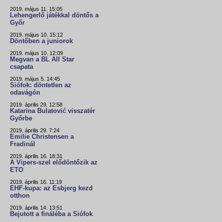
2019. május 11. 15:05
Lehengerlő játékkal döntős a
Győr
2019. május 10. 15:12
Döntőben a juniorok
2019. május 10. 12:09
Megvan a BL All Star
csapata
2019. május 5. 14:45
Siófok: döntetlen az
odavágón
2019. április 29. 12:58
Katarina Bulatović visszatér
Győrbe
2019. április 29. 7:24
Emilie Christensen a
Fradinál
2019. április 16. 18:31
A Vipers-szel elődöntőzik az
ETO
2019. április 16. 11:19
EHF-kupa: az Esbjerg kezd
otthon
2019. április 14. 13:51
Bejutott a fináléba a Siófok