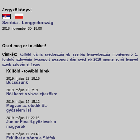
Jegyzőkönyv:
-
Szerbia - Lengyelország
2018. november 30. 18:00
Oszd meg ezt a cikket!
Címkék:
külföld
dánia
svédország
eb
szerbia
lengyelország
montenegró
1.
forduló
szlovénia
b-csoport
a-csoport
dán
svéd
eb 2018
montenegrói
lengyel
szerb
szlovén
ehf euro
Külföld - további hírek
2019. május 22. 18:15
Búcsúzunk
2019. május 15. 7:19
Női keret a vb-selejtezőkre
2019. május 12. 15:12
Megvan az ötödik BL-
győzelem is!
2019. május 11. 22:16
Junior Final4-győztesek a
magyarok
2019. május 11. 20:40
Felülhet a trónra a Siófok