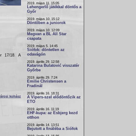
2019. május 11. 15:05
Lehengerlő játékkal döntős a
Győr
2019. május 10. 15:12
Döntőben a juniorok
2019. május 10. 12:09
Megvan a BL All Star
csapata
2019. május 5. 14:45
Siófok: döntetlen az
odavágón
er 17/18. A
2019. április 29. 12:58
Katarina Bulatović visszatér
Győrbe
2019. április 29. 7:24
Emilie Christensen a
Fradinál
2019. április 16. 18:31
árosi kohász
A Vipers-szel elődöntőzik az
ETO
2019. április 16. 11:19
EHF-kupa: az Esbjerg kezd
otthon
2019. április 14. 13:51
Bejutott a fináléba a Siófok