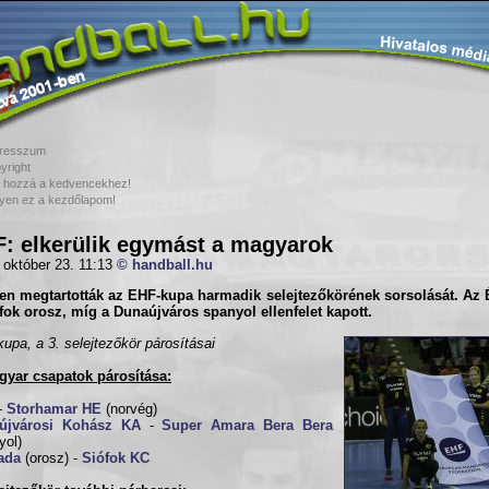
resszum
yright
 hozzá a kedvencekhez!
yen ez a kezdőlapom!
: elkerülik egymást a magyarok
 október 23. 11:13
© handball.hu
n megtartották az EHF-kupa harmadik selejtezőkörének sorsolását. Az 
fok orosz, míg a Dunaújváros spanyol ellenfelet kapott.
upa, a 3. selejtezőkör párosításai
yar csapatok párosítása:
-
Storhamar HE
(norvég)
újvárosi Kohász KA
-
Super Amara Bera Bera
yol)
ada
(orosz) -
Siófok KC