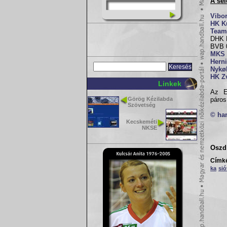
A sel
Vibo
HK K
Team
DHK B
BVB 0
MKS 
Hern
Nykø
HK Z
Linkek
Az E
Görög Kézilabda
páros
Szövetség
© ha
Kecskeméti
NKSE
Oszd 
Címk
ka
sió