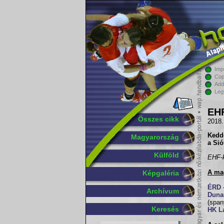
Imp
Cop
Add
Leg
EHF
Összes cikk
2018.
Kedde
Magyarország
a Sió
Külföld
EHF-k
A mag
Képgaléria
ÉRD
Archívum
Duna
(span
Keresés
HK L