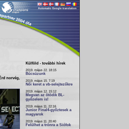
Automatic Google translation
Külföld - további hírek
2019. május 22. 18:15
Búcsúzunk
Érd norvég,
2019. május 15. 7:19
Női keret a vb-selejtezőkre
2019. május 12. 15:12
Megvan az ötödik BL-
győzelem is!
2019. május 11. 22:16
Junior Final4-győztesek a
magyarok
2019. május 11. 20:40
Felülhet a trónra a Siófok