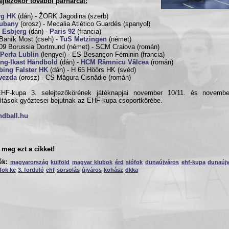
ejtezőkör további párharcai:
rg HK
(dán) - ŽORK Jagodina (szerb)
ubany
(orosz) - Mecalia Atlético Guardés (spanyol)
 Esbjerg
(dán) -
Paris 92
(francia)
aník Most (cseh) -
TuS Metzingen
(német)
9 Borussia Dortmund (német) - SCM Craiova (román)
Perła Lublin
(lengyel) - ES Besançon Féminin (francia)
ing-Ikast Håndbold
(dán) -
HCM Râmnicu Vâlcea
(román)
bing Falster HK
(dán) - H 65 Höörs HK (svéd)
vezda
(orosz) - CS Măgura Cisnădie (román)
HF-kupa 3. selejtezőkörének játéknapjai november 10/11. és novemb
ítások győztesei bejutnak az EHF-kupa csoportkörébe.
ndball.hu
meg ezt a cikket!
ék:
magyarország
külföld
magyar klubok
érd
siófok
dunaújváros
ehf-kupa
dunaújv
fok kc
3. forduló
ehf
sorsolás
újváros
kohász
dkka