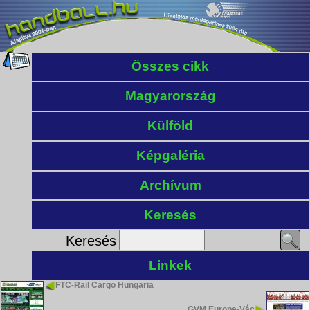
Összes cikk
Magyarország
Külföld
Képgaléria
Archívum
Keresés
Keresés
Linkek
FTC-Rail Cargo Hungaria
GVM Europe-Vác