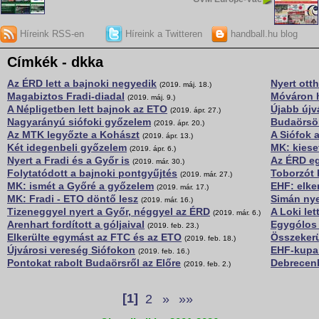
Híreink RSS-en
Híreink a Twitteren
handball.hu blog
Címkék - dkka
Az ÉRD lett a bajnoki negyedik
Nyert ott
(2019. máj. 18.)
Magabiztos Fradi-diadal
Móváron 
(2019. máj. 9.)
A Népligetben lett bajnok az ETO
Újabb újv
(2019. ápr. 27.)
Nagyarányú siófoki győzelem
Budaörsön
(2019. ápr. 20.)
Az MTK legyőzte a Kohászt
A Siófok 
(2019. ápr. 13.)
Két idegenbeli győzelem
MK: kiese
(2019. ápr. 6.)
Nyert a Fradi és a Győr is
Az ÉRD eg
(2019. már. 30.)
Folytatódott a bajnoki pontgyűjtés
Toborzót 
(2019. már. 27.)
MK: ismét a Győré a győzelem
EHF: elke
(2019. már. 17.)
MK: Fradi - ETO döntő lesz
Simán nye
(2019. már. 16.)
Tizeneggyel nyert a Győr, néggyel az ÉRD
A Loki let
(2019. már. 6.)
Arenhart fordított a góljaival
Egygólos 
(2019. feb. 23.)
Elkerülte egymást az FTC és az ETO
Összekerü
(2019. feb. 18.)
Újvárosi vereség Siófokon
EHF-kupa:
(2019. feb. 16.)
Pontokat rabolt Budaörsről az Előre
Debrecenb
(2019. feb. 2.)
[1]
2
»
»»