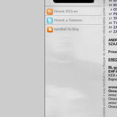
NY
66
NY
55
O
4
Híreink RSS-en
P
37
T
17
Híreink a Twitteren
T
64
Z
83
handball.hu blog
Z
47
ANDR
SZAJ
Friss
ERE
BL-g
EHF-
KEK-d
Bajno
oros
Oros
orosz
Orosz
orosz
Orosz