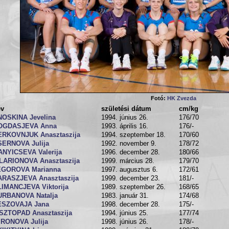
Fotó:
HK Zvezda
év
születési dátum
cm/kg
NOSKINA Jevelina
1994. június 26.
176/70
OGDASJEVA Anna
1993. április 16.
176/-
ERKOVNJUK Anasztaszija
1994. szeptember 18.
170/60
SERNOVA Julija
1992. november 9.
178/72
ANYICSEVA Valerija
1996. december 28.
180/66
LLARIONOVA Anasztaszija
1999. március 28.
179/70
EGOROVA Marianna
1997. augusztus 6.
172/61
ARASZJEVA Anasztaszija
1999. december 23.
181/-
LIMANCJEVA Viktorija
1989. szeptember 26.
168/65
URBANOVA Natalja
1983. január 31.
174/68
ESZOVAJA Jana
1998. december 28.
175/-
ISZTOPAD Anasztaszija
1994. június 25.
177/74
IRONOVA Julija
1998. június 26.
178/-