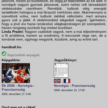
játszunk, hiszen jól küzdöttünk, és végig jól teljesítettek az Eb alatt. A
norvégok nagyon gyorsak játszanak, ezért nehéz volt támadásból
védekezésbe cserélnem. Reméljük, tudtunk elég energiát
tartalékolni holnapra a mai fárasztó mérkőzés után. Akármennyire is
szerettünk volna, nem tudtunk taktikát változtatni, mert annyira
gyors volt a játék. A védelmünkkel elégedett vagyok. Ígérhetem,
hogy a jövő évi hazai rendezésű világbajnokságon jól szerepelünk,
hiszen rengeteg szurkoló fog minket buzdítani.
Linda Pradel:
Nagyon csalódott vagyok, nem a mai teljesítményem
a fő probléma, hanem az eredmény. A meccsnek vége van, de a
tornának nem, úgyhogy megyünk, küzdünk, amíg az erőnk tart.
handball.hu
Kapcsolódó anyagok:
Képgaléria:
Jegyzőkönyv:
-
Eb 2006 - Norvégia -
Norvégia - Franciaország
Franciaország
2006. december 16. 17:00
2006. december 17. 0:46
Oszd meg ezt a cikket!