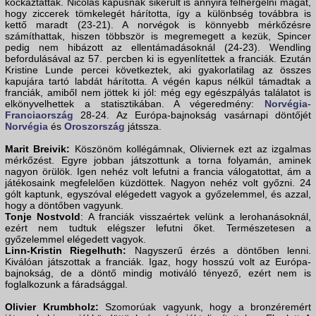
kockáztattak. Nicolas kapusnak sikerült is annyira felhergelni magát,
hogy ziccerek tömkelegét hárította, így a különbség továbbra is
kettő maradt (23-21). A norvégok is könnyebb mérkőzésre
számíthattak, hiszen többször is megremegett a kezük, Spincer
pedig nem hibázott az ellentámadásoknál (24-23). Wendling
befordulásával az 57. percben ki is egyenlítettek a franciák. Ezután
Kristine Lunde percei következtek, aki gyakorlatilag az összes
kapujára tartó labdát hárította. A végén kapus nélkül támadtak a
franciák, amiből nem jöttek ki jól: még egy egészpályás találatot is
elkönyvelhettek a statisztikában. A végeredmény:
Norvégia
-
Franciaország
28-24. Az Európa-bajnokság vasárnapi döntőjét
Norvégia
és
Oroszország
játssza.
Marit Breivik:
Köszönöm kollégámnak, Oliviernek ezt az izgalmas
mérkőzést. Egyre jobban játszottunk a torna folyamán, aminek
nagyon örülök. Igen nehéz volt lefutni a francia válogatottat, ám a
játékosaink megfelelően küzdöttek. Nagyon nehéz volt győzni. 24
gólt kaptunk, egyszóval elégedett vagyok a győzelemmel, és azzal,
hogy a döntőben vagyunk.
Tonje Nostvold
: A franciák visszaértek velünk a lerohanásoknál,
ezért nem tudtuk elégszer lefutni őket. Természetesen a
győzelemmel elégedett vagyok.
Linn-Kristin Riegelhuth:
Nagyszerű érzés a döntőben lenni.
Kiválóan játszottak a franciák. Igaz, hogy hosszú volt az Európa-
bajnokság, de a döntő mindig motiváló tényező, ezért nem is
foglalkozunk a fáradsággal.
Olivier Krumbholz:
Szomorúak vagyunk, hogy a bronzéremért