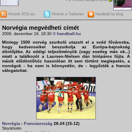
Híreink RSS-en
Híreink a Twitteren
handball.hu blog
Norvégia megvédheti címét
2006. december 16. 18:30
© handball.hu
Mintegy 1500 norvég szurkoló utazott el a svéd fővárosba,
hogy kedvenceiket beszurkolja az Európa-bajnokság
döntőjébe. Az eddigi teljesítményük (vagy esetleg más ok...)
miatt a találkozót a Laursen-Nielsen dán bírópáros fújta. A
másik elődöntőhöz hasonlóan itt sem történt meglepetés, a
norvégok
- ha nem is könnyedén, de - legyőzték a
francia
válogatottat.
Norvégia
-
Franciaország
28-24 (15-12)
Stockholm