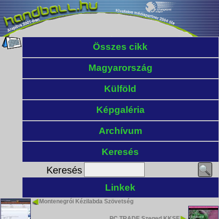
Összes cikk
Magyarország
Külföld
Képgaléria
Archívum
Keresés
Keresés
Linkek
Montenegrói Kézilabda Szövetség
PC TRADE Szeged KKSE