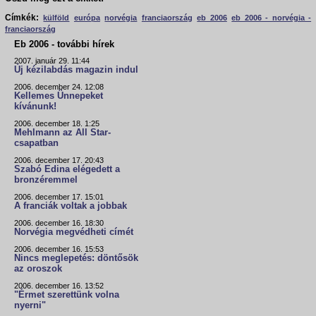
Címkék:
külföld
európa
norvégia
franciaország
eb 2006
eb 2006 - norvégia -
franciaország
Eb 2006 - további hírek
2007. január 29. 11:44
Új kézilabdás magazin indul
2006. december 24. 12:08
Kellemes Ünnepeket
kívánunk!
2006. december 18. 1:25
Mehlmann az All Star-
csapatban
2006. december 17. 20:43
Szabó Edina elégedett a
bronzéremmel
2006. december 17. 15:01
A franciák voltak a jobbak
2006. december 16. 18:30
Norvégia megvédheti címét
2006. december 16. 15:53
Nincs meglepetés: döntősök
az oroszok
2006. december 16. 13:52
"Érmet szerettünk volna
nyerni"