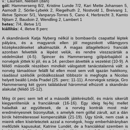
v.: Laursen, Nielsen (dán)
gól:
Hammerseng 8/2, Kristine Lunde 7/2, Kari Mette Johansen 5,
Aamodt 2, Sörlie-Lybekk 2, Riegelhuth 2, Nostvold 1, Breivang 1,
illetve Spincer 5/1, Vanparys-Torres 5, Cano 4, Herbrecht 3, Kamto
Njitam 2, Baudoin 2, Wendling 2, Lambert 1
hetes:
7/4, illetve 1/1
kiállítás:
4, illetve 8 perc
A skandinávok Katja Nyberg nélkül is bombaerős csapattal léptek
pályára, és a magyarok ellen jól megszokott villámgyors
középkezdéseket alkalmazták. A magas átlagéletkorú franciák
azonban felvették a lépést velük, és rendre visszazárták a
védelmüket (4-5). Spincer és Hammerseng gólpárbajából a
norvégok jöttek ki jól, és a 14. percben átvették a vezetést (10-9). A
félidő második részében mindkét válogatott tanácstalanná vált: a
norvég támadósor felállt fal ellen most sem volt igazán hatékony,
ráadásul szélsőik próbálkozásait többször is megfogta a Nicolas
helyett beálló Linda Pradel (25. perc: 11-11). A norvégok sztárja, Gro
Hammerseng két gyors találatával hárommal elhúzott a skandináv
alakulat (félidő 15-12).
Még öt perc sem telt el a második játékrészből, és máris sikerült
kiegyenlíteniük a franciáknak (16-16). Egy ideig fej-fej mellet
haladtak az együttesek, de a norvég kontrák most már
eredményesnek bizonyultak, s amelyik nem góllal zárult, azt a dán
bírók hétméteressel kompenzálták (21-19). Úgy tűnik, nem csak a
mieink ellen kísérleteztek azzal a norvégok, hogy emberhátrányban
mellőzték kapusukat, Katrine Lundét, de a franciákkal szemben is