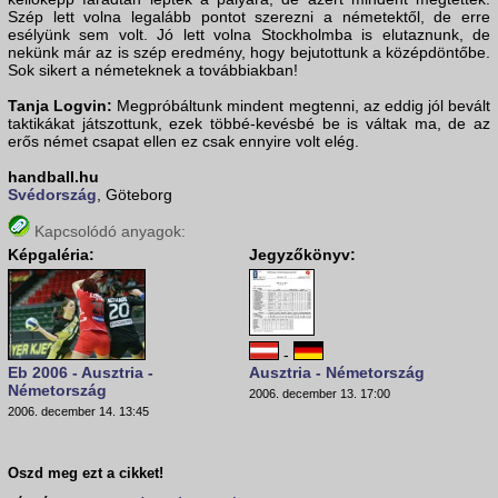
Szép lett volna legalább pontot szerezni a németektől, de erre
esélyünk sem volt. Jó lett volna Stockholmba is elutaznunk, de
nekünk már az is szép eredmény, hogy bejutottunk a középdöntőbe.
Sok sikert a németeknek a továbbiakban!
Tanja Logvin:
Megpróbáltunk mindent megtenni, az eddig jól bevált
taktikákat játszottunk, ezek többé-kevésbé be is váltak ma, de az
erős német csapat ellen ez csak ennyire volt elég.
handball.hu
Svédország
, Göteborg
Kapcsolódó anyagok:
Képgaléria:
Jegyzőkönyv:
-
Eb 2006 - Ausztria -
Ausztria - Németország
Németország
2006. december 13. 17:00
2006. december 14. 13:45
Oszd meg ezt a cikket!