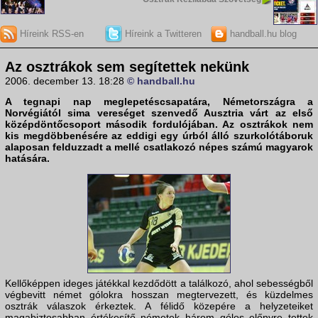
Híreink RSS-en
Híreink a Twitteren
handball.hu blog
Az osztrákok sem segítettek nekünk
2006. december 13. 18:28
© handball.hu
A tegnapi nap meglepetéscsapatára,
Németország
ra a
Norvégiától sima vereséget szenvedő
Ausztria
várt az első
középdöntőcsoport második fordulójában. Az osztrákok nem
kis megdöbbenésére az eddigi egy úrból álló szurkolótáboruk
alaposan felduzzadt a mellé csatlakozó népes számú magyarok
hatására.
Kellőképpen ideges játékkal kezdődött a találkozó, ahol sebességből
végbevitt német gólokra hosszan megtervezett, és küzdelmes
osztrák válaszok érkeztek. A félidő közepére a helyzeteiket
magabiztosabban értékesítő németek három gólos előnyre tettek