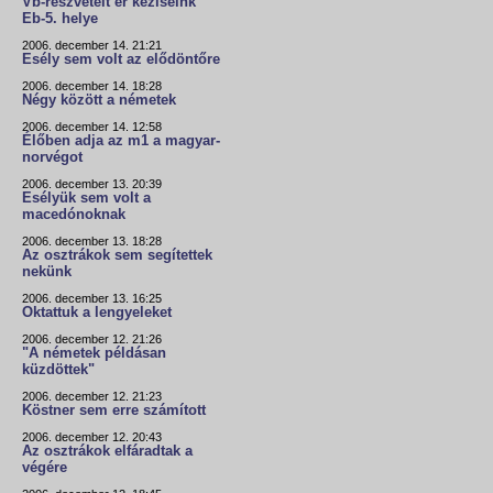
Vb-részvételt ér kéziseink
Eb-5. helye
2006. december 14. 21:21
Esély sem volt az elődöntőre
2006. december 14. 18:28
Négy között a németek
2006. december 14. 12:58
Élőben adja az m1 a magyar-
norvégot
2006. december 13. 20:39
Esélyük sem volt a
macedónoknak
2006. december 13. 18:28
Az osztrákok sem segítettek
nekünk
2006. december 13. 16:25
Oktattuk a lengyeleket
2006. december 12. 21:26
"A németek példásan
küzdöttek"
2006. december 12. 21:23
Köstner sem erre számított
2006. december 12. 20:43
Az osztrákok elfáradtak a
végére