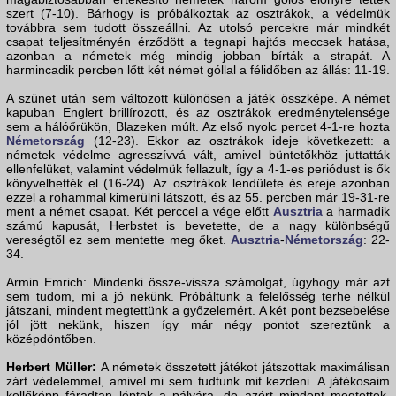
szert (7-10). Bárhogy is próbálkoztak az osztrákok, a védelmük
továbbra sem tudott összeállni. Az utolsó percekre már mindkét
csapat teljesítményén érződött a tegnapi hajtós meccsek hatása,
azonban a németek még mindig jobban bírták a strapát. A
harmincadik percben lőtt két német góllal a félidőben az állás: 11-19.
A szünet után sem változott különösen a játék összképe. A német
kapuban Englert brillírozott, és az osztrákok eredménytelensége
sem a hálóőrükön, Blazeken múlt. Az első nyolc percet 4-1-re hozta
Németország
(12-23). Ekkor az osztrákok ideje következett: a
németek védelme agresszívvá vált, amivel büntetőkhöz juttatták
ellenfelüket, valamint védelmük fellazult, így a 4-1-es periódust is ők
könyvelhették el (16-24). Az osztrákok lendülete és ereje azonban
ezzel a rohammal kimerülni látszott, és az 55. percben már 19-31-re
ment a német csapat. Két perccel a vége előtt
Ausztria
a harmadik
számú kapusát, Herbstet is bevetette, de a nagy különbségű
vereségtől ez sem mentette meg őket.
Ausztria
-
Németország
: 22-
34.
Armin Emrich: Mindenki össze-vissza számolgat, úgyhogy már azt
sem tudom, mi a jó nekünk. Próbáltunk a felelősség terhe nélkül
játszani, mindent megtettünk a győzelemért. A két pont bezsebelése
jól jött nekünk, hiszen így már négy pontot szereztünk a
középdöntőben.
Herbert Müller:
A németek összetett játékot játszottak maximálisan
zárt védelemmel, amivel mi sem tudtunk mit kezdeni. A játékosaim
kellőképp fáradtan léptek a pályára, de azért mindent megtettek.