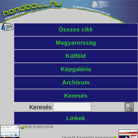
Összes cikk
Magyarország
Külföld
Képgaléria
Archívum
Keresés
Keresés
Linkek
EHF EURO 2016
Osztrák Kézilabda Szövetség