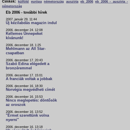
Címkék:
külföld
európa
németország
ausztria
eb 2006
eb 2006 - ausztria -
németország
Eb 2006 - további hírek
2007. január 29. 11:44
Új kézilabdás magazin indul
2006. december 24. 12:08
Kellemes Ünnepeket
kívánunk!
2006. december 18. 1:25
Mehlmann az All Star-
csapatban
2006. december 17. 20:43
Szabó Edina elégedett a
bronzéremmel
2006. december 17. 15:01
A franciák voltak a jobbak
2006. december 16. 18:30
Norvégia megvédheti címét
2006. december 16. 15:53
Nincs meglepetés: döntősök
az oroszok
2006. december 16. 13:52
"Érmet szerettünk volna
nyerni"
2006. december 16. 13:18