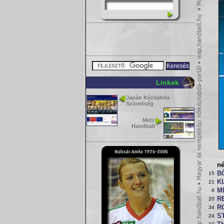
Linkek
Japán Kézilabda
Szövetség
Metz
Handball
n
B
15
K
21
M
6
R
20
R
34
S
24