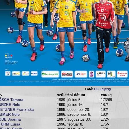
Fotó:
HC Leipzig
év
születési dátum
cm/kg
ÖSCH Tamara
1989. június 5.
173/69
URZKE Nele
1990. június 16.
187/-
IETZNER Franziska
1988. december 20.
192/-
EIMER Nele
1996. szeptember 9.
180/-
ODE Joanna
1997. augusztus 30.
172/-
TURM Luisa
1996. február 8.
175/-