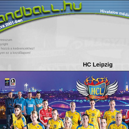
resszum
yright
 hozzá a kedvencekhez!
yen ez a kezdőlapom!
HC Leipzig