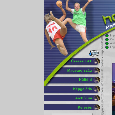
Imp
Cop
Add
Leg
Összes cikk
Magyarország
Külföld
Képgaléria
Archívum
Keresés