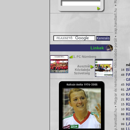
Linkek
1. FC Nürnberg
n
Ausztrál
Kézilabda
B
16
Szövetség
F
48
G
-
H
45
J
61
KA
43
K
21
KL
15
K
10
K
88
K
8
L
99
LU
66