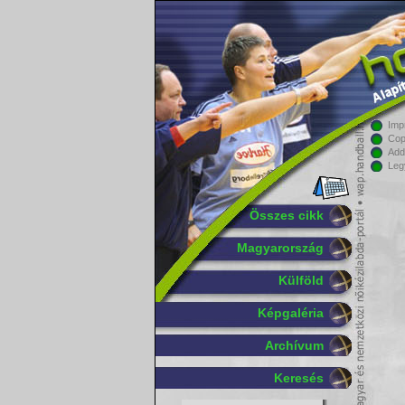
Imp
Cop
Add
Leg
Összes cikk
Magyarország
Külföld
Képgaléria
Archívum
Keresés