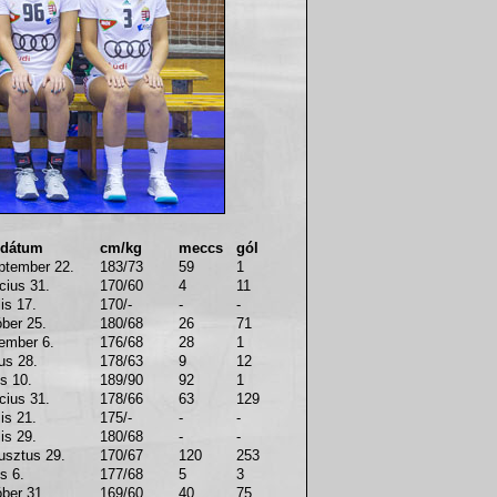
 dátum
cm/kg
meccs
gól
ptember 22.
183/73
59
1
cius 31.
170/60
4
11
lis 17.
170/-
-
-
óber 25.
180/68
26
71
ember 6.
176/68
28
1
us 28.
178/63
9
12
us 10.
189/90
92
1
cius 31.
178/66
63
129
lis 21.
175/-
-
-
lis 29.
180/68
-
-
usztus 29.
170/67
120
253
us 6.
177/68
5
3
óber 31.
169/60
40
75