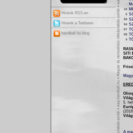
M
-
M
34
Híreink RSS-en
S
6
S
68
Híreink a Twitteren
S
94
T
87
handball.hu blog
TÓ
96
TÓ
4
RAS
SITI 
BAKO
Friss
Magy
ERE
Olim
Vilá
5. he
Euró
(2018
Világ
A mag