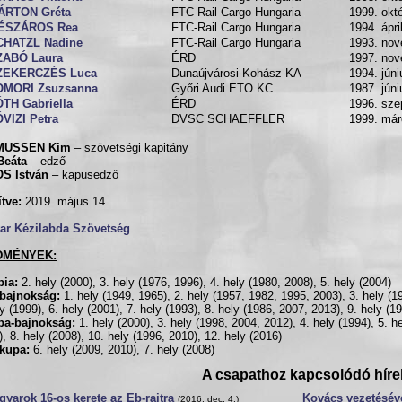
ÁRTON Gréta
FTC-Rail Cargo Hungaria
1999. októ
ÉSZÁROS Rea
FTC-Rail Cargo Hungaria
1994. ápri
CHATZL Nadine
FTC-Rail Cargo Hungaria
1993. nov
ZABÓ Laura
ÉRD
1997. nov
ZEKERCZÉS Luca
Dunaújvárosi Kohász KA
1994. júni
OMORI Zsuzsanna
Győri Audi ETO KC
1987. júni
TH Gabriella
ÉRD
1996. sze
VIZI Petra
DVSC SCHAEFFLER
1999. már
MUSSEN Kim
– szövetségi kapitány
Beáta
– edző
S István
– kapusedző
ítve:
2019. május 14.
ar Kézilabda Szövetség
DMÉNYEK:
pia:
2. hely (2000), 3. hely (1976, 1996), 4. hely (1980, 2008), 5. hely (2004)
gbajnokság:
1. hely (1949, 1965), 2. hely (1957, 1982, 1995, 2003), 3. hely (1
ly (1999), 6. hely (2001), 7. hely (1993), 8. hely (1986, 2007, 2013), 9. hely (1
pa-bajnokság:
1. hely (2000), 3. hely (1998, 2004, 2012), 4. hely (1994), 5. he
), 8. hely (2008), 10. hely (1996, 2010), 12. hely (2016)
kupa:
6. hely (2009, 2010), 7. hely (2008)
A csapathoz kapcsolódó híre
yarok 16-os kerete az Eb-rajtra
Kovács vezetésév
(2016. dec. 4.)