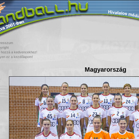
resszum
yright
 hozzá a kedvencekhez!
yen ez a kezdőlapom!
Magyarország