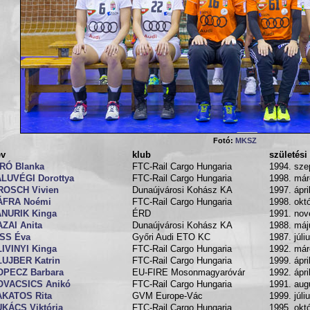
Fotó:
MKSZ
év
klub
születési
ÍRÓ Blanka
FTC-Rail Cargo Hungaria
1994. sze
ALUVÉGI Dorottya
FTC-Rail Cargo Hungaria
1998. már
ROSCH Vivien
Dunaújvárosi Kohász KA
1997. ápri
ÁFRA Noémi
FTC-Rail Cargo Hungaria
1998. okt
ANURIK Kinga
ÉRD
1991. nov
ZAI Anita
Dunaújvárosi Kohász KA
1988. máj
ISS Éva
Győri Audi ETO KC
1987. júli
IVINYI Kinga
FTC-Rail Cargo Hungaria
1992. már
LUJBER Katrin
FTC-Rail Cargo Hungaria
1999. ápri
OPECZ Barbara
EU-FIRE Mosonmagyaróvár
1992. ápri
OVACSICS Anikó
FTC-Rail Cargo Hungaria
1991. aug
AKATOS Rita
GVM Europe-Vác
1999. júli
KÁCS Viktória
FTC-Rail Cargo Hungaria
1995. okt