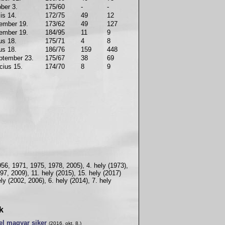
ber 3.
175/60
-
-
lis 14.
172/75
49
12
ember 19.
173/62
49
127
ember 19.
184/95
11
9
us 18.
175/71
4
8
us 18.
186/76
159
448
ptember 23.
175/67
38
69
cius 15.
174/70
8
9
956, 1971, 1975, 1978, 2005), 4. hely (1973),
997, 2009), 11. hely (2015), 15. hely (2017)
ly (2002, 2006), 6. hely (2014), 7. hely
k
el magyar siker
(2016. okt. 8.)