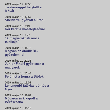
2019. május 17. 17:55
Tisztességgel helytállt a
Móvár
2019. május 15. 17:57
Snelderrel győzött a Fradi
2019. május 15. 7:19
Női keret a vb-selejtezőkre
2019. május 13. 7:27
"A magyaroknak nincs
taktikája"
2019. május 12. 15:12
Megvan az ötödik BL-
győzelem is!
2019. május 11. 22:16
Junior Final4-győztesek a
magyarok
2019. május 11. 20:40
Felülhet a trónra a Siófok
2019. május 11. 15:05
Lehengerlő játékkal döntős a
Győr
2019. május 10. 19:09
Móváron is kikapott a
Békéscsaba
2019. május 10. 15:12