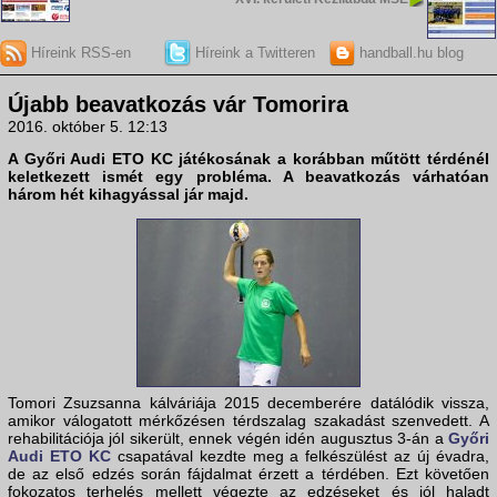
Híreink RSS-en
Híreink a Twitteren
handball.hu blog
Újabb beavatkozás vár Tomorira
2016. október 5. 12:13
A Győri Audi ETO KC játékosának a korábban műtött térdénél
keletkezett ismét egy probléma. A beavatkozás várhatóan
három hét kihagyással jár majd.
Tomori Zsuzsanna kálváriája 2015 decemberére datálódik vissza,
amikor válogatott mérkőzésen térdszalag szakadást szenvedett. A
rehabilitációja jól sikerült, ennek végén idén augusztus 3-án a
Győri
Audi ETO KC
csapatával kezdte meg a felkészülést az új évadra,
de az első edzés során fájdalmat érzett a térdében. Ezt követően
fokozatos terhelés mellett végezte az edzéseket és jól haladt