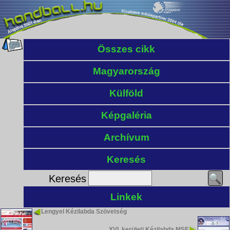
Összes cikk
Magyarország
Külföld
Képgaléria
Archívum
Keresés
Keresés
Linkek
Lengyel Kézilabda Szövetség
XVI. kerületi Kézilabda MSE