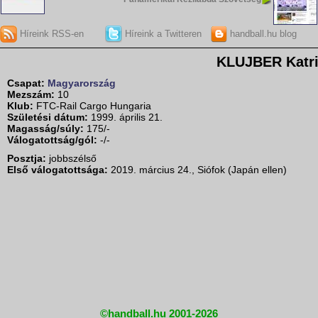
Híreink RSS-en
Híreink a Twitteren
handball.hu blog
KLUJBER Katr
Csapat:
Magyarország
Mezszám:
10
Klub:
FTC-Rail Cargo Hungaria
Születési dátum:
1999. április 21.
Magasság/súly:
175/-
Válogatottság/gól:
-/-
Posztja:
jobbszélső
Első válogatottsága:
2019. március 24., Siófok (Japán ellen)
©handball.hu 2001-2026