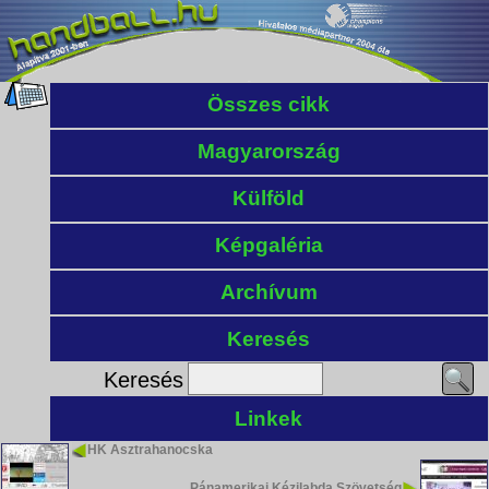
Összes cikk
Magyarország
Külföld
Képgaléria
Archívum
Keresés
Keresés
Linkek
HK Asztrahanocska
Pánamerikai Kézilabda Szövetség