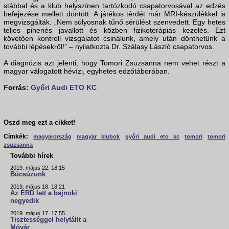
stábbal és a klub helyszínen tartózkodó csapatorvosával az edzés
befejezése mellett döntött. A játékos térdét már MRI-készülékkel is
megvizsgálták. „Nem súlyosnak tűnő sérülést szenvedett. Egy hetes
teljes pihenés javallott és közben fizikoterápiás kezelés. Ezt
követően kontroll vizsgálatot csinálunk, amely után dönthetünk a
további lépésekről!” – nyilatkozta Dr. Szálasy László csapatorvos.
A diagnózis azt jelenti, hogy Tomori Zsuzsanna nem vehet részt a
magyar válogatott hévízi, egyhetes edzőtáborában.
Forrás:
Győri Audi ETO KC
Oszd meg ezt a cikket!
Címkék:
magyarország
magyar klubok
győri audi eto kc
tomori
tomori
zsuzsanna
További hírek
2019. május 22. 18:15
Búcsúzunk
2019. május 18. 18:21
Az ÉRD lett a bajnoki
negyedik
2019. május 17. 17:55
Tisztességgel helytállt a
Móvár