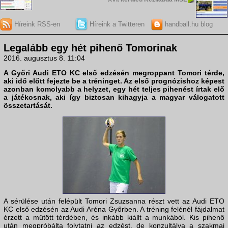
Híreink RSS-en
Híreink a Twitteren
handball.hu blog
Legalább egy hét pihenő Tomorinak
2016. augusztus 8. 11:04
A Győri Audi ETO KC első edzésén megroppant Tomori térde,
aki idő előtt fejezte be a tréninget. Az első prognózishoz képest
azonban komolyabb a helyzet, egy hét teljes pihenést írtak elő
a játékosnak, aki így biztosan kihagyja a magyar válogatott
összetartását.
A sérülése után felépült Tomori Zsuzsanna részt vett az Audi ETO
KC első edzésén az Audi Aréna Győrben. A tréning felénél fájdalmat
érzett a műtött térdében, és inkább kiállt a munkából. Kis pihenő
után megpróbálta folytatni az edzést, de konzultálva a szakmai