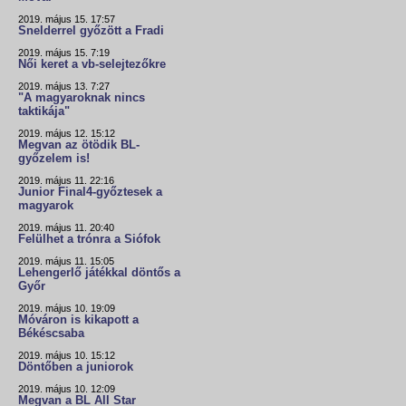
2019. május 15. 17:57
Snelderrel győzött a Fradi
2019. május 15. 7:19
Női keret a vb-selejtezőkre
2019. május 13. 7:27
"A magyaroknak nincs
taktikája"
2019. május 12. 15:12
Megvan az ötödik BL-
győzelem is!
2019. május 11. 22:16
Junior Final4-győztesek a
magyarok
2019. május 11. 20:40
Felülhet a trónra a Siófok
2019. május 11. 15:05
Lehengerlő játékkal döntős a
Győr
2019. május 10. 19:09
Móváron is kikapott a
Békéscsaba
2019. május 10. 15:12
Döntőben a juniorok
2019. május 10. 12:09
Megvan a BL All Star