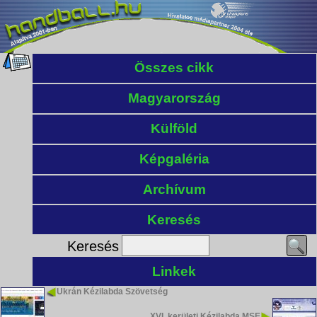
Összes cikk
Magyarország
Külföld
Képgaléria
Archívum
Keresés
Keresés
Linkek
Ukrán Kézilabda Szövetség
XVI. kerületi Kézilabda MSE