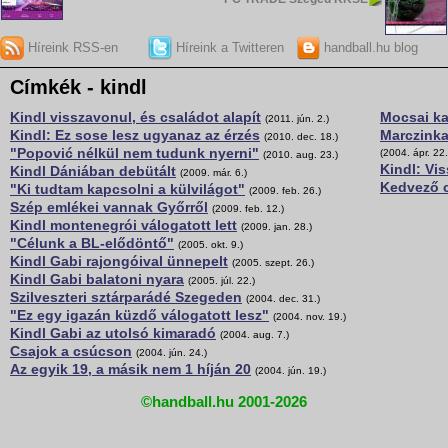
Híreink RSS-en
Híreink a Twitteren
handball.hu blog
Címkék - kindl
Kindl visszavonul, és családot alapít
Mocsai ka
(2011. jún. 2.)
Kindl: Ez sose lesz ugyanaz az érzés
Marczinka:
(2010. dec. 18.)
"Popović nélkül nem tudunk nyerni"
(2004. ápr. 22.
(2010. aug. 23.)
Kindl: Vis
Kindl Dániában debütált
(2009. már. 6.)
Kedvező c
"Ki tudtam kapcsolni a külvilágot"
(2009. feb. 26.)
Szép emlékei vannak Győrről
(2009. feb. 12.)
Kindl montenegrói válogatott lett
(2009. jan. 28.)
"Célunk a BL-elődöntő"
(2005. okt. 9.)
Kindl Gabi rajongóival ünnepelt
(2005. szept. 26.)
Kindl Gabi balatoni nyara
(2005. júl. 22.)
Szilveszteri sztárparádé Szegeden
(2004. dec. 31.)
"Ez egy igazán küzdő válogatott lesz"
(2004. nov. 19.)
Kindl Gabi az utolsó kimaradó
(2004. aug. 7.)
Csajok a csúcson
(2004. jún. 24.)
Az egyik 19, a másik nem 1 híján 20
(2004. jún. 19.)
©handball.hu 2001-2026