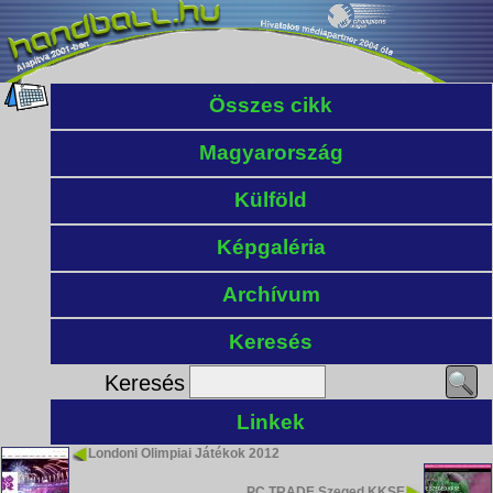
Összes cikk
Magyarország
Külföld
Képgaléria
Archívum
Keresés
Keresés
Linkek
Londoni Olimpiai Játékok 2012
PC TRADE Szeged KKSE