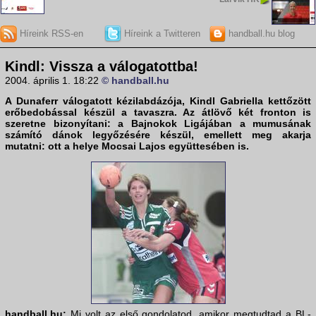
Híreink RSS-en
Híreink a Twitteren
handball.hu blog
Kindl: Vissza a válogatottba!
2004. április 1. 18:22
© handball.hu
A Dunaferr válogatott kézilabdázója, Kindl Gabriella kettőzött
erőbedobással készül a tavaszra. Az átlövő két fronton is
szeretne bizonyítani: a Bajnokok Ligájában a mumusának
számító dánok legyőzésére készül, emellett meg akarja
mutatni: ott a helye Mocsai Lajos együttesében is.
handball.hu:
Mi volt az első gondolatod, amikor megtudtad a BL-