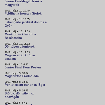
Junior Final4-győztesek a
magyarok
2019. május 11. 20:40
Felülhet a trónra a Siófok
2019. május 11. 15:05
Lehengerlő játékkal döntős a
Győr
2019. május 10. 19:09
Móváron is kikapott a
Békéscsaba
2019. május 10. 15:12
Döntőben a juniorok
2019. május 10. 12:09
Megvan a BL All Star
csapata
2019. május 10. 6:20
Junior Final Four Pesten
2019. május 9. 18:04
Magabiztos Fradi-diadal
2019. május 8. 18:40
Pontot csent otthon az Eger
2019. május 5. 14:45
Siófok: döntetlen az
odavágón
2019. május 5. 6:41