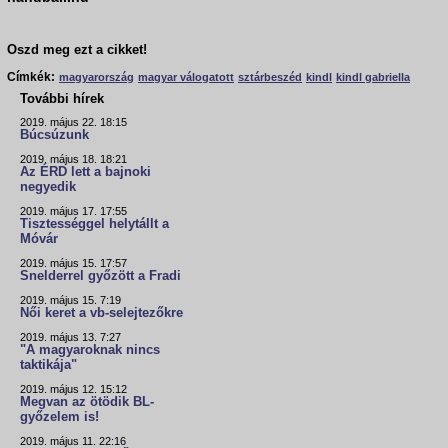
Oszd meg ezt a cikket!
Címkék:
magyarország
magyar válogatott
sztárbeszéd
kindl
kindl gabriella
További hírek
2019. május 22. 18:15
Búcsúzunk
2019. május 18. 18:21
Az ÉRD lett a bajnoki
negyedik
2019. május 17. 17:55
Tisztességgel helytállt a
Móvár
2019. május 15. 17:57
Snelderrel győzött a Fradi
2019. május 15. 7:19
Női keret a vb-selejtezőkre
2019. május 13. 7:27
"A magyaroknak nincs
taktikája"
2019. május 12. 15:12
Megvan az ötödik BL-
győzelem is!
2019. május 11. 22:16