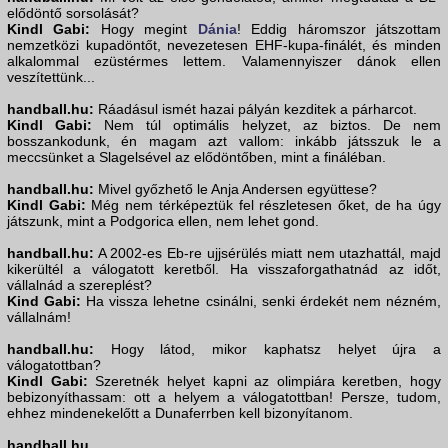
elődöntő sorsolását?
Kindl Gabi:
Hogy megint
Dánia
! Eddig háromszor játszottam
nemzetközi kupadöntőt, nevezetesen EHF-kupa-finálét, és minden
alkalommal ezüstérmes lettem. Valamennyiszer dánok ellen
veszítettünk...
handball.hu:
Ráadásul ismét hazai pályán kezditek a párharcot.
Kindl Gabi:
Nem túl optimális helyzet, az biztos. De nem
bosszankodunk, én magam azt vallom: inkább játsszuk le a
meccsünket a Slagelsével az elődöntőben, mint a fináléban.
handball.hu:
Mivel győzhető le Anja Andersen együttese?
Kindl Gabi:
Még nem térképeztük fel részletesen őket, de ha úgy
játszunk, mint a Podgorica ellen, nem lehet gond.
handball.hu:
A 2002-es Eb-re ujjsérülés miatt nem utazhattál, majd
kikerültél a válogatott keretből. Ha visszaforgathatnád az időt,
vállalnád a szereplést?
Kind Gabi:
Ha vissza lehetne csinálni, senki érdekét nem nézném,
vállalnám!
handball.hu:
Hogy látod, mikor kaphatsz helyet újra a
válogatottban?
Kindl Gabi:
Szeretnék helyet kapni az olimpiára keretben, hogy
bebizonyíthassam: ott a helyem a válogatottban! Persze, tudom,
ehhez mindenekelőtt a Dunaferrben kell bizonyítanom.
handball.hu