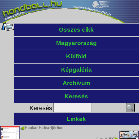
Összes cikk
Magyarország
Külföld
Képgaléria
Archívum
Keresés
Keresés
Linkek
Haukar Hafnarfjörður
Larvik HK