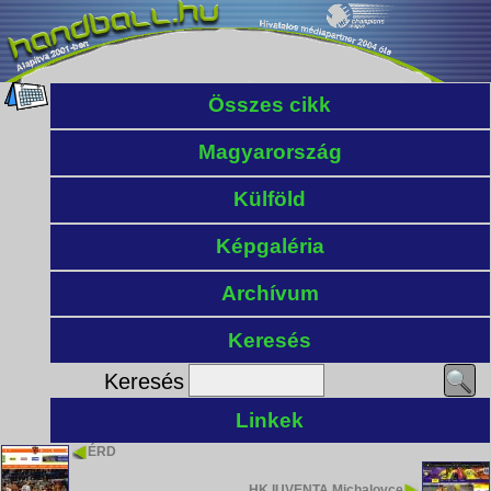
Összes cikk
Magyarország
Külföld
Képgaléria
Archívum
Keresés
Keresés
Linkek
ÉRD
HK IUVENTA Michalovce