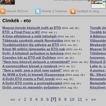
Híreink RSS-en
Híreink a Twitteren
handball.hu blog
Címkék - eto
Magyar-horvát kézisulit indít az ETO
Tornák j
(2014. már. 18.)
ETO: a Final Four a tét!
Tovább ké
(2014. már. 1.)
A Krim elfelejtené a múlt hétvégét
A Békésc
(2014. feb. 16.)
Többszáz szurkoló utazik Norvégiába
Világsztá
(2014. feb. 7.)
Továbbjutóként lép pályára az ETO
Megkezdte
(2013. nov. 10.)
Közel 80 milliós támogatás az ETO-nak
Magyar Ör
(2013. nov. 8.)
Győr: A kötelező győzelem is behúzva
Tökéletes
(2013. nov. 2.)
Csendes hét az ETO-nál Győrben
Ingyenes 
(2013. okt. 22.)
"Nem lesz könnyű dolgunk a németeknél"
Elsöprő 
(2013. okt. 18.)
A szerencsében bíznak a románok
Løke is, 
(2013. okt. 11.)
"Sem a múlt, sem a jövő nem számít"
A pontos
(2013. okt. 4.)
Az MVM a Győr új kiemelt főszponzora
BL: Elker
(2013. szept. 26.)
A Győri ETO nyerte a PwC tornát
Bemutatko
(2013. aug. 25.)
A Győri ETO nyerte a pontvadászatot
Bemutatko
(2013. aug. 24.)
Győri, orosz és macedón győzelem
Köszönet 
(2013. aug. 23.)
««
«
2
3
4
5
6
[7]
8
9
10
11
»
»»