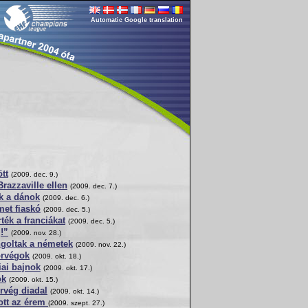
Automatic Google translation
tt
(2009. dec. 9.)
razzaville ellen
(2009. dec. 7.)
k a dánok
(2009. dec. 6.)
met fiaskó
(2009. dec. 5.)
ték a franciákat
(2009. dec. 5.)
!”
(2009. nov. 28.)
goltak a németek
(2009. nov. 22.)
orvégok
(2009. okt. 18.)
iai bajnok
(2009. okt. 17.)
ok
(2009. okt. 15.)
vég diadal
(2009. okt. 14.)
ott az érem
(2009. szept. 27.)