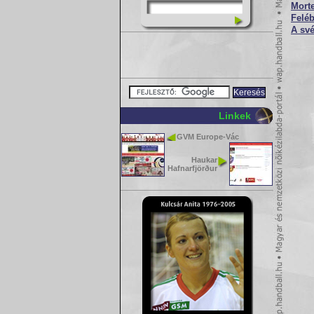
Morte
Feléb
A své
Linkek
GVM Europe-Vác
Haukar
Hafnarfjörður