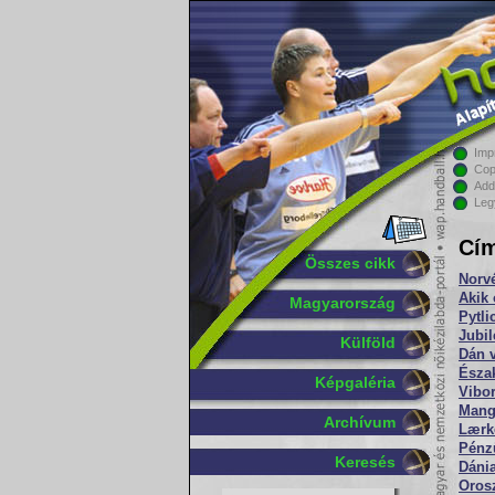
Imp
Cop
Add
Leg
Cím
Összes cikk
Norv
Akik 
Magyarország
Pytli
Jubi
Külföld
Dán v
Észak
Képgaléria
Vibor
Mang
Archívum
Lærke
Pénz
Keresés
Dánia
Oros