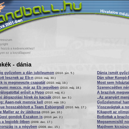
resszum
yright
 hozzá a kedvencekhez!
yen ez a kezdőlapom!
kék - dánia
ég győzelem a dán jubileumon
Dánia ismét győzö
(2010. jún. 5.)
ott lesznek az Eb-n
Dán siker Kongó-B
(2010. máj. 30.)
ck is megnevezte csapatát
Most sem hibázta
(2010. máj. 19.)
leumi meccs, már az Eb jegyében
Szerencsétlen né
(2010. máj. 18.)
álogatottal erősít a Hypo
A brazilok megver
(2010. máj. 4.)
i átigazolási hírek és kacsák
„Az aranyért menj
(2010. ápr. 3.)
g: Aaen-nek mennie kell
Győzelemmel han
(2010. már. 19.)
ue hosszabbitott a Team Esbjergnél
Visszavágtak a n
(2010. feb. 17.)
 Møller az év játékosa
Kikapott az olimp
(2010. jan. 10.)
ügyi gondok Északon is
Botlottak a brazil
(2010. jan. 2.)
 a legjobb ötben
Megsemmisítő nor
(2009. dec. 17.)
zország is a négyben
Majdnem kicsúsz
(2009. dec. 15.)