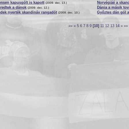
nsen kapusgólt is kapott
Norvégiáé a skan
(2009. dec. 13.)
redtek a dánok
Dánia a másik to
(2009. dec. 12.)
dek nyerték skandináv rangadót
Győztes dán gól 
(2009. dec. 10.)
««
«
5
6
7
8
9
[10]
11
12
13
14
»
»»