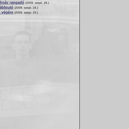
dináv rangadó
(2009. szept. 26.)
vábbjutó
(2009. szept. 24.)
a végére
(2009. szept. 23.)