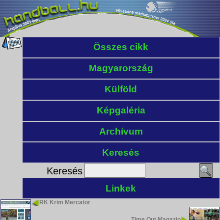
Összes cikk
Magyarország
Külföld
Képgaléria
Archívum
Keresés
Keresés
Linkek
RK Krim Mercator
Time Out Magazin