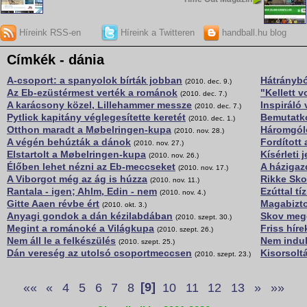
Híreink RSS-en
Híreink a Twitteren
handball.hu blog
Címkék - dánia
A-csoport: a spanyolok bírták jobban
Hátránybó
(2010. dec. 9.)
Az Eb-ezüstérmest verték a románok
"Kellett v
(2010. dec. 7.)
A karácsony közel, Lillehammer messze
Inspiráló
(2010. dec. 7.)
Pytlick kapitány véglegesítette keretét
Bemutatko
(2010. dec. 1.)
Otthon maradt a Møbelringen-kupa
Háromgól
(2010. nov. 28.)
A végén behúzták a dánok
Fordított
(2010. nov. 27.)
Elstartolt a Møbelringen-kupa
Kísérleti 
(2010. nov. 26.)
Élőben lehet nézni az Eb-meccseket
A házigazd
(2010. nov. 17.)
A Viborgot még az ág is húzza
Rikke Sko
(2010. nov. 11.)
Rantala - igen; Ahlm, Edin - nem
Ezúttal tí
(2010. nov. 4.)
Gitte Aaen révbe ért
Magabizt
(2010. okt. 3.)
Anyagi gondok a dán kézilabdában
Skov megg
(2010. szept. 30.)
Megint a románoké a Világkupa
Friss híre
(2010. szept. 26.)
Nem áll le a felkészülés
Nem indul
(2010. szept. 25.)
Dán vereség az utolsó csoportmeccsen
Kisorsolt
(2010. szept. 23.)
««
«
4
5
6
7
8
[9]
10
11
12
13
»
»»