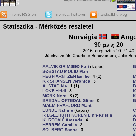
Híreink RSS-en
Híreink a Twitteren
handball.hu blog
Statisztika - Mérkőzés részletei
Norvégia
-
Ango
30
20
(16-8)
2016. augusztus 10. 21:40
Játékvezetők: Charlotte Bonaventura, Julie Bon
AALVIK GRIMSBØ Kari
(kapus)
B
SØBSTAD MOLID Mari
HEGH ARNTZEN Emilie
4 (1)
M
KRISTIANSEN Veronica
3
M
ALSTAD Ida
1 (1)
B
LØKE Heidi
3
K
MØRK Nora
8 (2)
K
BREDAL OFTEDAL Stine
2
B
MALM FRAFJORD Marit
LUNDE Katrine
(kapus)
C
RIEGELHUTH KOREN Linn-Kristin
A
KURTOVIĆ Amanda
4
D
HERREM Camilla
2
C
SOLBERG Sanna
3
V
d