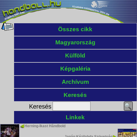
Összes cikk
Magyarország
Külföld
Képgaléria
Archívum
Keresés
Keresés
Linkek
Herning-Ikast Håndbold
Japán Kézilabda Szövetség