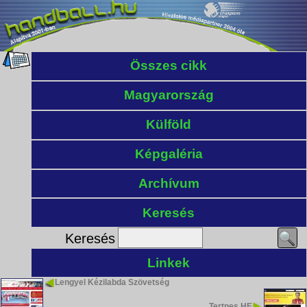
Összes cikk
Magyarország
Külföld
Képgaléria
Archívum
Keresés
Keresés
Linkek
Lengyel Kézilabda Szövetség
Tertnes HE