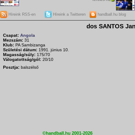
Híreink RSS-en
Híreink a Twitteren
handball.hu blog
dos SANTOS Jan
Csapat:
Angola
Mezszám:
31
Klub:
PA Sambizanga
Születési dátum:
1991. június 10.
Magasság/súly:
175/70
Válogatottság/gól:
20/10
Posztja:
balszélső
©handball.hu 2001-2026