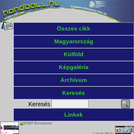
Összes cikk
Magyarország
Külföld
Képgaléria
Archívum
Keresés
Keresés
Linkek
ESBF Besançon
Larvik HK