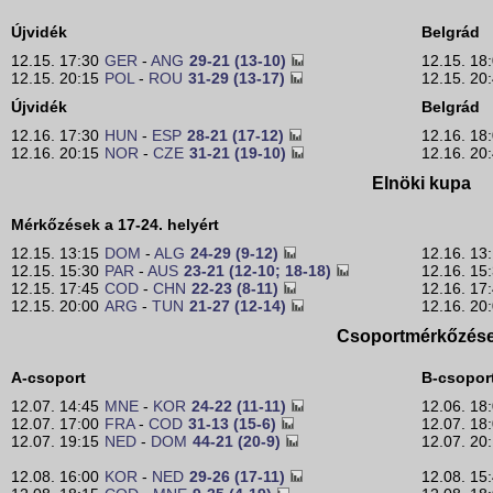
Újvidék
Belgrád
12.15. 17:30
GER
-
ANG
29-21 (13-10)
12.15. 18
12.15. 20:15
POL
-
ROU
31-29 (13-17)
12.15. 20
Újvidék
Belgrád
12.16. 17:30
HUN
-
ESP
28-21 (17-12)
12.16. 18
12.16. 20:15
NOR
-
CZE
31-21 (19-10)
12.16. 20
Elnöki kupa
Mérkőzések a 17-24. helyért
12.15. 13:15
DOM
-
ALG
24-29 (9-12)
12.16. 13
12.15. 15:30
PAR
-
AUS
23-21 (12-10; 18-18)
12.16. 15
12.15. 17:45
COD
-
CHN
22-23 (8-11)
12.16. 17
12.15. 20:00
ARG
-
TUN
21-27 (12-14)
12.16. 20
Csoportmérkőzés
A-csoport
B-csopor
12.07. 14:45
MNE
-
KOR
24-22 (11-11)
12.06. 18
12.07. 17:00
FRA
-
COD
31-13 (15-6)
12.07. 18
12.07. 19:15
NED
-
DOM
44-21 (20-9)
12.07. 20
12.08. 16:00
KOR
-
NED
29-26 (17-11)
12.08. 15