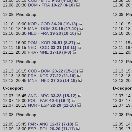
12.08. 18:15
COD
-
MNE
9-35 (4-19)
12.08. 18
12.08. 20:30
DOM
-
FRA
10-27 (4-10)
12.08. 20
12.09.
Pihenőnap
12.09.
Pi
12.10. 16:00
KOR
-
COD
34-20 (19-13)
12.10. 15
12.10. 18:15
MNE
-
DOM
33-19 (17-10)
12.10. 18
12.10. 20:30
NED
-
FRA
19-23 (10-10)
12.10. 20
12.11. 16:00
DOM
-
KOR
20-51 (8-27)
12.11. 15
12.11. 18:15
NED
-
COD
33-21 (18-11)
12.11. 18
12.11. 20:30
FRA
-
MNE
17-16 (6-8)
12.11. 20
12.12.
Pihenőnap
12.12.
Pi
12.13. 16:15
COD
-
DOM
23-22 (15-13)
12.13. 15
12.13. 18:30
FRA
-
KOR
27-22 (11-10)
12.13. 18
12.13. 20:45
MNE
-
NED
27-25 (14-18)
12.13. 20
C-csoport
D-csopor
12.07. 15:45
ANG
-
ARG
33-23 (15-12)
12.07. 14
12.07. 18:00
POL
-
PAR
40-6 (19-4)
12.07. 17
12.07. 20:15
NOR
-
ESP
22-20 (11-10)
12.07. 19
12.08.
Pihenőnap
12.08.
Pi
12.09. 15:45
PAR
-
ANG
12-37 (7-18)
12.09. 14
12.09. 18:00
ESP
-
POL
26-20 (11-11)
12.09. 17