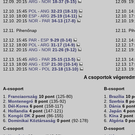
12.09. 20:15
ARG
-
NOR
18-37 (9-15)
12.09. 19
12.10. 15:45
POL
-
ANG
32-23 (18-13)
12.10. 14
12.10. 18:00
ESP
-
ARG
25-19 (14-11)
12.10. 17
12.10. 20:15
NOR
-
PAR
34-13 (17-8)
12.10. 19
12.11.
Pihenőnap
12.11.
Pi
12.12. 15:45
PAR
-
ESP
9-29 (0-14)
12.12. 14
12.12. 18:00
POL
-
ARG
31-17 (14-9)
12.12. 17
12.12. 20:15
ANG
-
NOR
21-26 (9-12)
12.12. 19
12.13. 15:45
ARG
-
PAR
25-15 (13-5)
12.13. 14
12.13. 18:00
ANG
-
ESP
21-30 (10-14)
12.13. 17
12.13. 20:15
NOR
-
POL
23-18 (13-10)
12.13. 19
A csoportok végered
A-csoport
B-csoport
1.
Franciaország
10 pont
(125-80)
1.
Brazília
10 p
2.
Montenegró
8 pont
(135-92)
2.
Szerbia
8 po
3.
Dél-Korea
6 pont
(158-117)
3.
Dánia
6 pon
4.
Hollandia
4 pont
(147-121)
4.
Japán
4 pon
5.
Kongói DK
2 pont
(86-155)
5.
Kína
2 pont
6.
Dominikai Köztársaság
0 pont
(92-178)
6.
Algéria
0 po
C-csoport
D-csoport