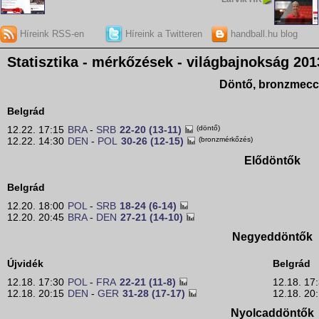
Híreink RSS-en
Híreink a Twitteren
handball.hu blog
Statisztika - mérkőzések - világbajnokság 201
Döntő, bronzmec
Belgrád
12.22. 17:15
BRA
-
SRB
22-20 (13-11)
(döntő)
12.22. 14:30
DEN
-
POL
30-26 (12-15)
(bronzmérkőzés)
Elődöntők
Belgrád
12.20. 18:00
POL
-
SRB
18-24 (6-14)
12.20. 20:45
BRA
-
DEN
27-21 (14-10)
Negyeddöntők
Újvidék
Belgrád
12.18. 17:30
POL
-
FRA
22-21 (11-8)
12.18. 17
12.18. 20:15
DEN
-
GER
31-28 (17-17)
12.18. 20
Nyolcaddöntők