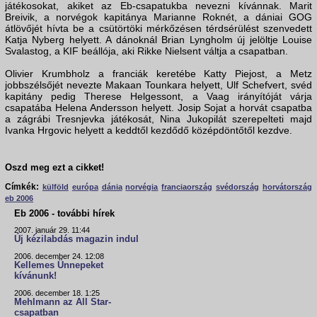
játékosokat, akiket az Eb-csapatukba nevezni kívánnak. Marit
Breivik, a norvégok kapitánya Marianne Roknét, a dániai GOG
átlövőjét hívta be a csütörtöki mérkőzésen térdsérülést szenvedett
Katja Nyberg helyett. A dánoknál Brian Lyngholm új jelöltje Louise
Svalastog, a KIF beállója, aki Rikke Nielsent váltja a csapatban.
Olivier Krumbholz a franciák keretébe Katty Piejost, a Metz
jobbszélsőjét nevezte Makaan Tounkara helyett, Ulf Schefvert, svéd
kapitány pedig Therese Helgessont, a Vaag irányítóját várja
csapatába Helena Andersson helyett. Josip Sojat a horvát csapatba
a zágrábi Tresnjevka játékosát, Nina Jukopilát szerepelteti majd
Ivanka Hrgovic helyett a keddtől kezdődő középdöntőtől kezdve.
Oszd meg ezt a cikket!
Címkék:
külföld
európa
dánia
norvégia
franciaország
svédország
horvátország
eb 2006
Eb 2006 - további hírek
2007. január 29. 11:44
Új kézilabdás magazin indul
2006. december 24. 12:08
Kellemes Ünnepeket
kívánunk!
2006. december 18. 1:25
Mehlmann az All Star-
csapatban