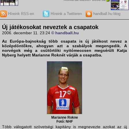
Híreink RSS-en
Híreink a Twitteren
handball.hu blog
Új játékosokat neveztek a csapatok
2006. december 11. 23:24
© handball.hu
Az Európa-bajnokság több csapata is új játékost nevez a
középdöntőkre, ahogyan azt a szabályok megengedik. A
norvégok még a csütörtöki nyitómeccsen megsérült Katja
Nyberg helyett Marianne Roknét várják a csapatba.
Marianne Rokne
Fotó: NHF
Több válogatott szövetségi kapitány is megnevezte azokat az új