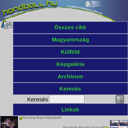
Összes cikk
Magyarország
Külföld
Képgaléria
Archívum
Keresés
Keresés
Linkek
Herning-Ikast Håndbold
Kisvárda Master Good SE