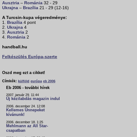
Ausztria
–
Románia
32 - 29
Ukrajna
–
Brazília
21 - 29 (12-16)
A Turcsin-kupa végeredménye:
1.
Brazília
4 pont
2.
Ukrajna
4
3.
Ausztria
2
4.
Románia
2
handball.hu
Felkészülés Európa-szerte
Oszd meg ezt a cikket!
Címkék:
külföld
európa
eb 2006
Eb 2006 - további hírek
2007. január 29. 11:44
Új kézilabdás magazin indul
2006. december 24. 12:08
Kellemes Ünnepeket
kívánunk!
2006. december 18. 1:25
Mehlmann az All Star-
csapatban