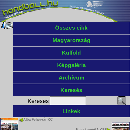
Összes cikk
Magyarország
Külföld
Képgaléria
Archívum
Keresés
Keresés
Linkek
Alba Fehérvár KC
Kecskeméti NKSE