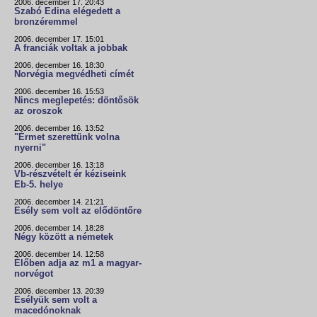
2006. december 17. 20:43
Szabó Edina elégedett a
bronzéremmel
2006. december 17. 15:01
A franciák voltak a jobbak
2006. december 16. 18:30
Norvégia megvédheti címét
2006. december 16. 15:53
Nincs meglepetés: döntősök
az oroszok
2006. december 16. 13:52
"Érmet szerettünk volna
nyerni"
2006. december 16. 13:18
Vb-részvételt ér kéziseink
Eb-5. helye
2006. december 14. 21:21
Esély sem volt az elődöntőre
2006. december 14. 18:28
Négy között a németek
2006. december 14. 12:58
Élőben adja az m1 a magyar-
norvégot
2006. december 13. 20:39
Esélyük sem volt a
macedónoknak