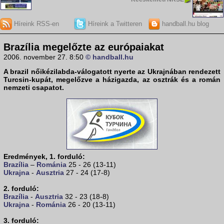
Híreink RSS-en
Híreink a Twitteren
handball.hu blog
Brazília megelőzte az európaiakat
2006. november 27. 8:50
© handball.hu
A brazil nőikézilabda-válogatott nyerte az Ukrajnában rendezett
Turcsin-kupát
, megelőzve a házigazda, az osztrák és a román
nemzeti csapatot.
Eredmények, 1. forduló:
Brazília
–
Románia
25 - 26 (13-11)
Ukrajna
-
Ausztria
27 - 24 (17-8)
2. forduló:
Brazília
-
Ausztria
32 - 23 (18-8)
Ukrajna
-
Románia
26 - 20 (13-11)
3. forduló: