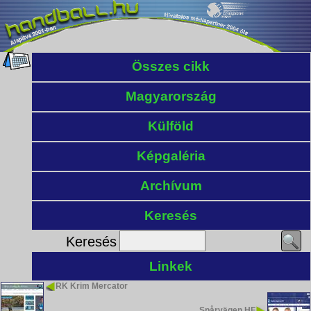
Összes cikk
Magyarország
Külföld
Képgaléria
Archívum
Keresés
Keresés
Linkek
RK Krim Mercator
Spårvägen HF