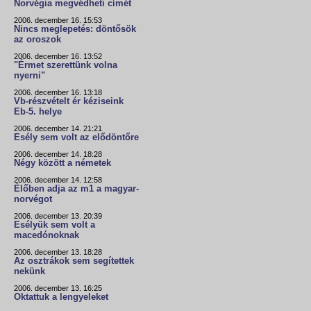
Norvégia megvédheti címét
2006. december 16. 15:53
Nincs meglepetés: döntősök
az oroszok
2006. december 16. 13:52
"Érmet szerettünk volna
nyerni"
2006. december 16. 13:18
Vb-részvételt ér kéziseink
Eb-5. helye
2006. december 14. 21:21
Esély sem volt az elődöntőre
2006. december 14. 18:28
Négy között a németek
2006. december 14. 12:58
Élőben adja az m1 a magyar-
norvégot
2006. december 13. 20:39
Esélyük sem volt a
macedónoknak
2006. december 13. 18:28
Az osztrákok sem segítettek
nekünk
2006. december 13. 16:25
Oktattuk a lengyeleket