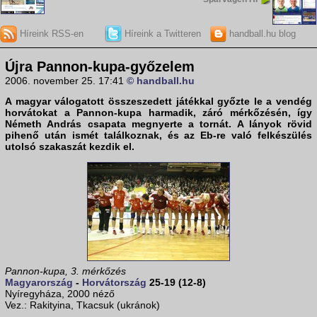
Híreink RSS-en
Híreink a Twitteren
handball.hu blog
Újra Pannon-kupa-győzelem
2006. november 25. 17:41
© handball.hu
A
magyar válogatott
összeszedett játékkal győzte le a vendég
horvátokat
a
Pannon-kupa
harmadik, záró mérkőzésén, így
Németh András csapata megnyerte a tornát. A lányok rövid
pihenő után ismét találkoznak, és az Eb-re való felkészülés
utolsó szakaszát kezdik el.
Pannon-kupa, 3. mérkőzés
Magyarország
-
Horvátország
25-19 (12-8)
Nyíregyháza, 2000 néző
Vez.: Rakityina, Tkacsuk (ukránok)