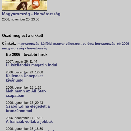
Magyarország - Horvátország
2006. november 25. 23:00
Oszd meg ezt a cikket!
Címkék:
magyarország
külföld
magyar válogatott
európa
horvátország
eb 2006
magyarország - horvátország
Eb 2006 - további hírek
2007. január 29. 11:44
Új kézilabdás magazin indul
2006. december 24. 12:08
Kellemes Ünnepeket
kívánunk!
2006. december 18. 1:25
Mehlmann az All Star-
csapatban
2006. december 17. 20:43
Szabó Edina elégedett a
bronzéremmel
2006. december 17. 15:01
A franciák voltak a jobbak
2006. december 16. 18:30