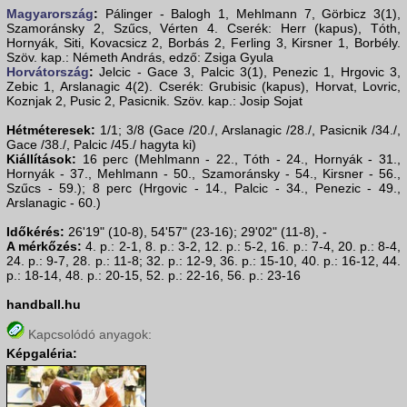
Magyarország
:
Pálinger - Balogh 1, Mehlmann 7, Görbicz 3(1),
Szamoránsky 2, Szűcs, Vérten 4. Cserék: Herr (kapus), Tóth,
Hornyák, Siti, Kovacsicz 2, Borbás 2, Ferling 3, Kirsner 1, Borbély.
Szöv. kap.: Németh András, edző: Zsiga Gyula
Horvátország
:
Jelcic - Gace 3, Palcic 3(1), Penezic 1, Hrgovic 3,
Zebic 1, Arslanagic 4(2). Cserék: Grubisic (kapus), Horvat, Lovric,
Koznjak 2, Pusic 2, Pasicnik. Szöv. kap.: Josip Sojat
Hétméteresek:
1/1; 3/8 (Gace /20./, Arslanagic /28./, Pasicnik /34./,
Gace /38./, Palcic /45./ hagyta ki)
Kiállítások:
16 perc (Mehlmann - 22., Tóth - 24., Hornyák - 31.,
Hornyák - 37., Mehlmann - 50., Szamoránsky - 54., Kirsner - 56.,
Szűcs - 59.); 8 perc (Hrgovic - 14., Palcic - 34., Penezic - 49.,
Arslanagic - 60.)
Időkérés:
26'19" (10-8), 54'57" (23-16); 29'02" (11-8), -
A mérkőzés:
4. p.: 2-1, 8. p.: 3-2, 12. p.: 5-2, 16. p.: 7-4, 20. p.: 8-4,
24. p.: 9-7, 28. p.: 11-8; 32. p.: 12-9, 36. p.: 15-10, 40. p.: 16-12, 44.
p.: 18-14, 48. p.: 20-15, 52. p.: 22-16, 56. p.: 23-16
handball.hu
Kapcsolódó anyagok:
Képgaléria: