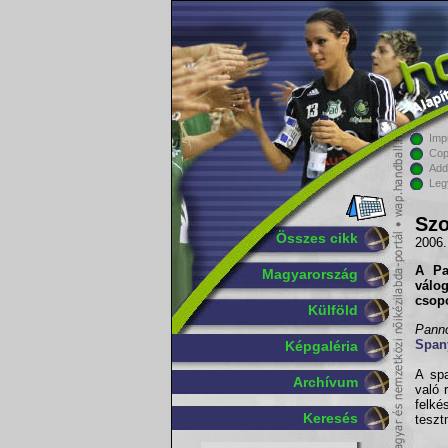
Imp
Cop
Add
Leg
Szo
Összes cikk
2006.
A
P
Magyarország
válog
csopo
Külföld
Panno
Span
Képgaléria
A sp
Archívum
való 
felk
Keresés
teszt