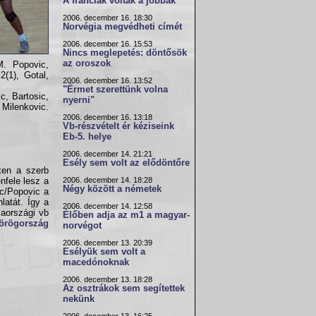
A franciák voltak a jobbak
2006. december 16. 18:30
Norvégia megvédheti címét
2006. december 16. 15:53
Nincs meglepetés: döntősök
az oroszok
M. Popovic,
2(1), Gotal,
2006. december 16. 13:52
"Érmet szerettünk volna
c, Bartosic,
nyerni"
 Milenkovic.
2006. december 16. 13:18
Vb-részvételt ér kéziseink
Eb-5. helye
2006. december 14. 21:21
Esély sem volt az elődöntőre
éken a szerb
2006. december 14. 18:28
nfele lesz a
Négy között a németek
c/Popovic a
latát. Így a
2006. december 14. 12:58
iaországi vb
Élőben adja az m1 a magyar-
örögország
norvégot
2006. december 13. 20:39
Esélyük sem volt a
macedónoknak
2006. december 13. 18:28
Az osztrákok sem segítettek
nekünk