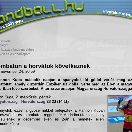
resszum
yright
 hozzá a kedvencekhez!
yen ez a kezdőlapom!
mbaton a horvátok következnek
 november 24. 20:59
annon Kupa
második napján a
spanyolok
öt góllal verték meg a
atottat, amelyik szerdán Eszéken tíz góllal verte meg az Eb-n a magy
rtban lévő szerbeket. A torna zárónapján Magyarország Horvátországgal
n Kupa, 2. mérkőzés, péntek
yolország
-
Horvátország
28-23 (14-11)
anyolok ezzel a győzelmükkel befejezték a Pannon Kupán
részvételt, és szombaton reggel már Madridba utaznak, hogy
észüljenek a december 1-jén és 2-án a németek elleni
mérkőzésre.