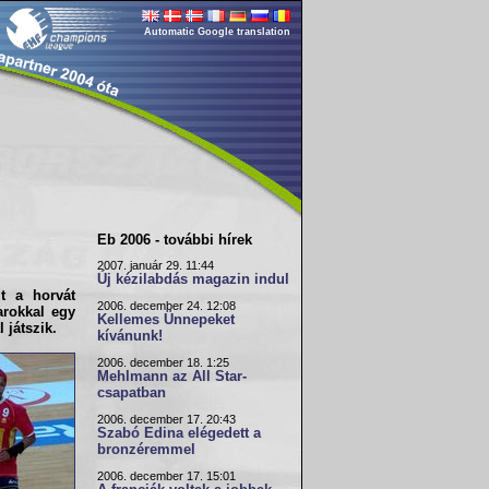
Automatic Google translation
Eb 2006 - további hírek
2007. január 29. 11:44
Új kézilabdás magazin indul
zt a
horvát
2006. december 24. 12:08
arokkal egy
Kellemes Ünnepeket
 játszik.
kívánunk!
2006. december 18. 1:25
Mehlmann az All Star-
csapatban
2006. december 17. 20:43
Szabó Edina elégedett a
bronzéremmel
2006. december 17. 15:01