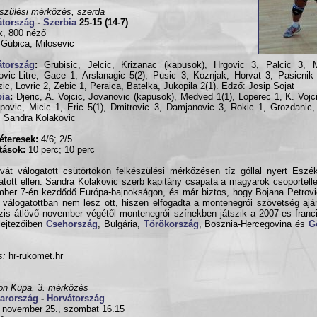
szülési mérkőzés, szerda
átország
-
Szerbia
25-15 (14-7)
, 800 néző
 Gubica, Milosevic
átország
:
Grubisic, Jelcic, Krizanac (kapusok), Hrgovic 3, Palcic 3, 
ovic-Litre, Gace 1, Arslanagic 5(2), Pusic 3, Koznjak, Horvat 3, Pasicnik 
ic, Lovric 2, Zebic 1, Peraica, Batelka, Jukopila 2(1). Edző: Josip Sojat
bia
:
Djeric, A. Vojcic, Jovanovic (kapusok), Medved 1(1), Loperec 1, K. Vojci
povic, Micic 1, Eric 5(1), Dmitrovic 3, Damjanovic 3, Rokic 1, Grozdanic,
 Sandra Kolakovic
éteresek:
4/6; 2/5
ítások:
10 perc; 10 perc
vát válogatott csütörtökön felkészülési mérkőzésen tíz góllal nyert Esz
atott ellen. Sandra Kolakovic szerb kapitány csapata a magyarok csoportelle
ber 7-én kezdődő Európa-bajnokságon, és már biztos, hogy Bojana Petrovi
 válogatottban nem lesz ott, hiszen elfogadta a montenegrói szövetség aján
zis átlövő november végétől montenegrói színekben játszik a 2007-es franc
lejtezőiben
Csehország
, Bulgária,
Törökország
, Bosznia-Hercegovina és
G
s:
hr-rukomet.hr
n Kupa, 3. mérkőzés
arország
-
Horvátország
 november 25., szombat 16.15