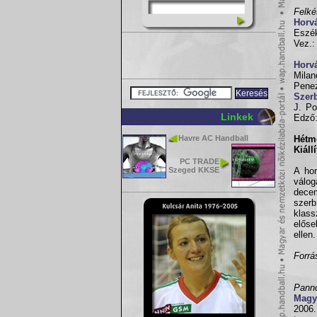
Felké
Horv
Eszék
Vez.:
Horv
Milan
Penez
Szer
J. Po
Linkek
Edző:
Havre AC Handball
Hétm
Kiáll
PC TRADE
Szeged KKSE
A hor
válog
decem
szerb
klass
előse
ellen.
Forrá
Panno
Magy
2006.