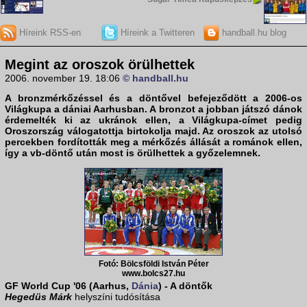
Híreink RSS-en
Híreink a Twitteren
handball.hu blog
Megint az oroszok örülhettek
2006. november 19. 18:06
© handball.hu
A bronzmérkőzéssel és a döntővel befejeződött a
2006-os
Világkupa
a dániai Aarhusban. A bronzot a jobban játszó
dánok
érdemelték ki az
ukránok
ellen, a Világkupa-címet pedig
Oroszország
válogatottja birtokolja majd. Az oroszok az utolsó
percekben fordították meg a mérkőzés állását a
románok
ellen,
így a vb-döntő után most is örülhettek a győzelemnek.
Fotó: Bölcsföldi István Péter
www.bolcs27.hu
GF World Cup '06 (Aarhus,
Dánia
) - A döntők
Hegedüs Márk
helyszíni tudósítása