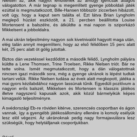
Nielsen az, akik nagyot lendítenek az amúgy igencsak átlagos
válogatotton. A már tegnap is megemlített gyenge jobboldali játék
ezúttal is megmutatkozott, Bille-Hansen többször ziccerben hibázott,
volt úgy, hogy a kaput sem találta el. Ezt látva Brian Lyngholm
meglepő húzást eszközölt, a 21. percben beállította Louise
Mortensent a balszélre, és átküldte a mai napon is sziporkázó
Mikkelsent a jobboldalra.
A mai ukrán teljesítmény nagyon sok kivetnivalót hagyott maga után,
elég talán annyit megemlíteni, hogy az első félidőben 15 perc alatt
két, 25 perc alatt öt gólig jutottak.
Biztos dán vezetéssel kezdődött a második félidő, Lyngholm pályára
küldte a Lene Thomsen, Trine Troelsen, Rikke Nielsen triót. Bár ne
tette volna. Ismét megmutatkozott, hogy a dán válogatottnak
nincsen igazi második sora, még a gyenge ukránok is lépést tudtak
tartani velük. Rikke Nielsen tudása az évek alatt megkopott, játéka a
mai gyors kézilabdához nagyon lassúnak tűnik. Egyedüli pozitívum a
nagyon erős balszél, Mikkelsen és Mortensen is klasszis játékos
illetve nagyszerű kapusaik azok, akik közül bármelyikük képes
kimagasló teljesítményre.
A svédországi Eb-re röviden kitérve, szerencsés csoportban és ágon
vannak, így a gyengébb játékosállomány ellenére is komoly esélyük
lesz elöl végezni. Az ukránoknak pedig nagy formajavulásra lesz
szükségük, hogy helytálljanak csoportjukban.