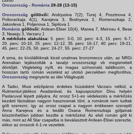
Döntő
Oroszország
-
Románia
29-28 (13-15)
Oroszország
góllövői:
Andrjusina 7(2), Turej 4, Posztnova 4,
Poltorackaja 4(1), Karejeva 3, Bodnyeva 2, Romenszkaja 2,
Jakovleva 1, Poljenova 1, Sipilova 1
Románia
góllövői:
Ardean-Elisei 10(4), Manea 7, Meirosu 4, Bese
3, Neaeju 3, Varzaru 1
A mérkőzés alakulása:
5. perc: 3-0, 10. perc: 4-3, 15. perc: 6-7,
20. perc: 10-10, 25. perc: 12-12, 35. perc: 16-17, 40. perc: 19-21,
45. perc: 22-25, 50. perc: 24-27, 55. perc: 27-27
A sima, és kívülállóknak kicsit unalmas bronzmeccs után, az NRGi
Arenaban lejátszották a tavalyi oroszországi vb megismételt
döntőjét. Végletekig nyílt, és magas színvonalú találkozón, a
hosszan tartó román vezetést az utolsó percekben megfordítva,
Oroszország
megnyerte az idei Világkupát.
A Tadici, Musi edzőpáros érdekes húzásként Varzaru nélkül, a
Rulmentul-játékos Avadaniival, és kapusposzton Dinu helyén
Paslaruval lépett pályára. Az orosz 5+1-es védekezés a mérkőzés
kezdeti fázisában nagyon hasznosnak tűnt, a románok nem tudtak
gólt szerezni, így az orosz csapat a nagyon értékesen szereplő
Anna Karejeva és a beálló Oxana Romenszkaja góljainak
köszönhetően jobban kezdte a mérkőzést. Az első román gólt ki
más, mint az All Star csapatba is beválasztott Ardean-Elisei szerezte,
ekkor az oroszok 4-1-re vezettek.