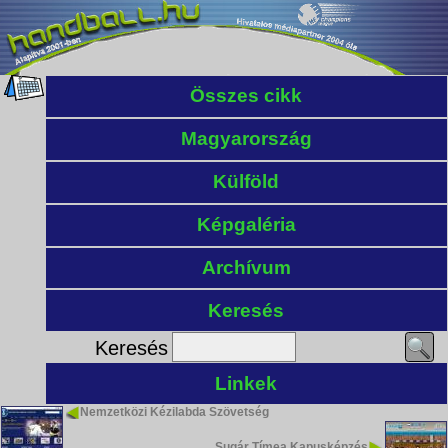
Összes cikk
Magyarország
Külföld
Képgaléria
Archívum
Keresés
Keresés
Linkek
Nemzetközi Kézilabda Szövetség
Sugár Tímea Kapusképzés