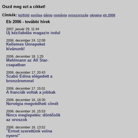
Oszd meg ezt a cikket!
Címkék:
külföld
európa
dánia
románia
oroszország
ukrajna
eb 2006
Eb 2006 - további hírek
2007. január 29. 11:44
Új kézilabdás magazin indul
2006. december 24. 12:08
Kellemes Ünnepeket
kívánunk!
2006. december 18. 1:25
Mehlmann az All Star-
csapatban
2006. december 17. 20:43
Szabó Edina elégedett a
bronzéremmel
2006. december 17. 15:01
A franciák voltak a jobbak
2006. december 16. 18:30
Norvégia megvédheti címét
2006. december 16. 15:53
Nincs meglepetés: döntősök
az oroszok
2006. december 16. 13:52
"Érmet szerettünk volna
nyerni"