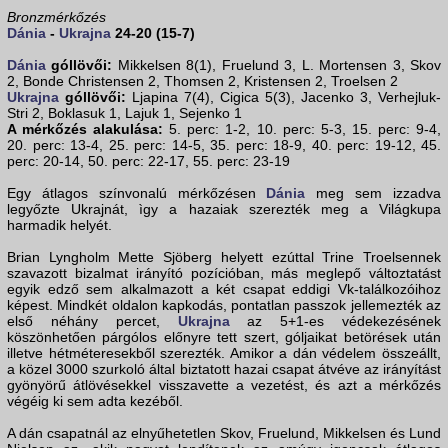
Bronzmérkőzés
Dánia
-
Ukrajna
24-20 (15-7)
Dánia
góllövői:
Mikkelsen 8(1), Fruelund 3, L. Mortensen 3, Skov
2, Bonde Christensen 2, Thomsen 2, Kristensen 2, Troelsen 2
Ukrajna
góllövői:
Ljapina 7(4), Cigica 5(3), Jacenko 3, Verhejluk-
Stri 2, Boklasuk 1, Lajuk 1, Sejenko 1
A mérkőzés alakulása:
5. perc: 1-2, 10. perc: 5-3, 15. perc: 9-4,
20. perc: 13-4, 25. perc: 14-5, 35. perc: 18-9, 40. perc: 19-12, 45.
perc: 20-14, 50. perc: 22-17, 55. perc: 23-19
Egy átlagos színvonalú mérkőzésen
Dánia
meg sem izzadva
legyőzte Ukrajnát, ìgy a hazaiak szerezték meg a Világkupa
harmadik helyét.
Brian Lyngholm Mette Sjöberg helyett ezúttal Trine Troelsennek
szavazott bizalmat irányító pozícióban, más meglepő változtatást
egyik edző sem alkalmazott a két csapat eddigi Vk-találkozóihoz
képest. Mindkét oldalon kapkodás, pontatlan passzok jellemezték az
első néhány percet,
Ukrajna
az 5+1-es védekezésének
köszönhetően párgólos előnyre tett szert, góljaikat betörések után
illetve hétméteresekből szerezték. Amikor a dán védelem összeállt,
a közel 3000 szurkoló által biztatott hazai csapat átvéve az irányítást
gyönyörű átlövésekkel visszavette a vezetést, és azt a mérkőzés
végéig ki sem adta kezéből.
A dán csapatnál az elnyűhetetlen Skov, Fruelund, Mikkelsen és Lund