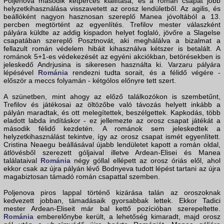
Poljenova második kétperces kiállítása, és a román csapat jobb
helyzetkihasználása visszavetett az orosz lendületből. Az agilis, és
beállóként nagyon hasznosan szereplő Manea jóvoltából a 13.
percben megtörtént az egyenlítés. Trefilov mester válaszként
pályára küldte az addig kispadon helyet foglaló, jövőre a Slagelse
csapatában szereplő Posztnovát, aki meghálálva a bizalmat a
fellazult román védelem hibáit kihasználva kétszer is betalált. A
románok 5+1-es védekezését az egyéni akciókban, betörésekben is
jeleskedő Andrjusina is sikeresen használta ki. Varzaru pályára
lépésével
Románia
rendezni tudta sorait, és a félidő végére -
először a meccs folyamán - kétgólos előnyre tett szert.
A szünetben, mint ahogy az előző találkozókon is szembetűnt,
Trefilov és játékosai az öltözőbe való távozás helyett inkább a
pályán maradtak, és ott melegítettek, beszélgettek. Kapkodás, több
eladott labda indításkor - ez jellemezte az orosz csapat játékát a
második félidő kezdetén. A románok sem jeleskedtek a
helyzetkihasználást tekintve, így az orosz csapat ismét egyenlített.
Cristina Neaegu beállásával újabb lendületet kapott a román oldal,
átlövésből szerezett góljaival illetve Ardean-Elisei és Manea
találataival
Románia
négy góllal ellépett az orosz óriás elől, ahol
ekkor csak az újra pályán lévő Bodnyeva tudott lépést tartani az újra
magabiztosan támadó román csapattal szemben.
Poljenova piros lappal történő kizárása talán az oroszoknak
kedvezett jobban, támadásaik gyorsabbak lettek. Ekkor Tadici
mester Ardean-Eliseit már bal kettő pozícióban szerepeltette.
Románia
emberelőnybe került, a lehetőség kimaradt, majd orosz