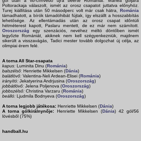
gól után a vb-címvédő újra beérte Romániát. Manea góljára
Poltorackaja válaszolt, ismét az orosz csapatot juttatva előnyhöz.
Turej kiállítása után 50 másodperc volt már csak hátra,
Románia
támadhatott, a bírók támadóhibát fújtak, így elszállt a hosszabbítás
lehetősége. Az ellentámadás után az orosz csapat időntúli
hétméterest kapott, Paslaru mentett, de ez már nem számított.
Oroszország
egy szenzációs, nevéhez méltó döntőben ismét
legyőzte Romániát, akiknek nem kell szégyenkezniük, majdnem
sikerült a visszavágás, Tadici mester tovább dolgozhat új célja, az
olimpiai érem felé.
A torna All Star-csapata
kapus:
Luminita Dinu (
Románia
)
balszélső:
Henriette Mikkelsen (
Dánia
)
balátlövő:
Valentina-Neli Ardean-Elisei (
Románia
)
irányító:
Jekatyerina Andrjusina (
Oroszország
)
jobbátlövő:
Jelena Poljenova (
Oroszország
)
jobbszélső:
Christina Varzaru (
Románia
)
beálló:
Ljudmila Bodnyeva (
Oroszország
)
A torna legjobb játékosa:
Henriette Mikkelsen (
Dánia
)
A torna gólkirálnynője:
Henriette Mikkelsen (
Dánia
) 42 gól/56
lövésből (75%)
handball.hu