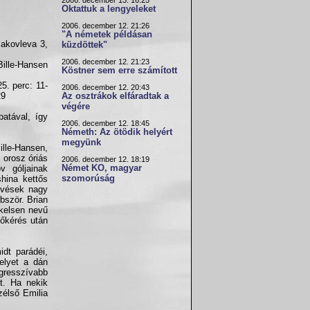
2006. december 13. 16:25
Oktattuk a lengyeleket
2006. december 12. 21:26
"A németek példásan
Jakovleva 3,
küzdöttek"
2006. december 12. 21:23
Bille-Hansen
Köstner sem erre számított
25. perc: 11-
2006. december 12. 20:43
29
Az osztrákok elfáradtak a
végére
patával, így
2006. december 12. 18:45
Németh: Az ötödik helyért
megyünk
lle-Hansen,
 orosz óriás
2006. december 12. 18:19
Német KO, magyar
 góljainak
szomorúság
hina kettős
lövések nagy
bször. Brian
kkelsen nevű
dőkérés után
dt parádéi,
elyet a dán
Agresszívabb
t. Ha nekik
zélső Emilia