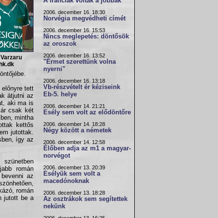
A franciák voltak a jobbak
2006. december 16. 18:30
Norvégia megvédheti címét
2006. december 16. 15:53
Nincs meglepetés: döntősök
az oroszok
2006. december 16. 13:52
 Varzaru
"Érmet szerettünk volna
vhk.dk
nyerni"
döntőjébe.
2006. december 16. 13:18
Vb-részvételt ér kéziseink
előnyre tett
Eb-5. helye
k átjutni az
t, aki ma is
2006. december 14. 21:21
már csak két
Esély sem volt az elődöntőre
cben, mintha
2006. december 14. 18:28
ottak kettős
Négy között a németek
em jutottak.
sben, így az
2006. december 14. 12:58
Élőben adja az m1 a magyar-
norvégot
i szünetben
2006. december 13. 20:39
újabb román
Esélyük sem volt a
 bevenni az
macedónoknak
szönhetően,
rkázó, román
2006. december 13. 18:28
 jutott be a
Az osztrákok sem segítettek
nekünk