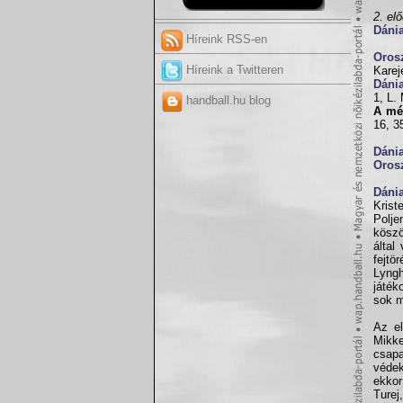
2. el
Dáni
Híreink RSS-en
Oros
Híreink a Twitteren
Karej
Dáni
1, L.
handball.hu blog
A mé
16, 3
Dáni
Oros
Dáni
Krist
Polj
köszö
által
fejtö
Lyngh
játék
sok m
Az el
Mikke
csapa
védek
ekkor
Turej