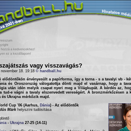
resszum
yright
 hozzá a kedvencekhez!
yen ez a kezdőlapom!
szajátszás vagy visszavágás?
 november 18. 19:18
© handball.hu
 elődöntőkön érvényesült a papírforma, így a torna - s a tavalyi vb - ké
nia
és
Oroszország
válogatottja dönti majd el vasárnap, hogy a tava
égia után idén melyik csapat nyeri meg a
Világkupá
t. A kérdés az, h
a tud-e vágni a tavaly elszenvedett vereségért. A bronzmérkőzésen a k
 és Ukrajna mérkőzik majd.
orld Cup '06 (Aarhus,
Dánia
) - Az elődöntők
düs Márk
helyszíni tudósítása
ődöntő
nia
-
Ukrajna
27-25 (14-11)