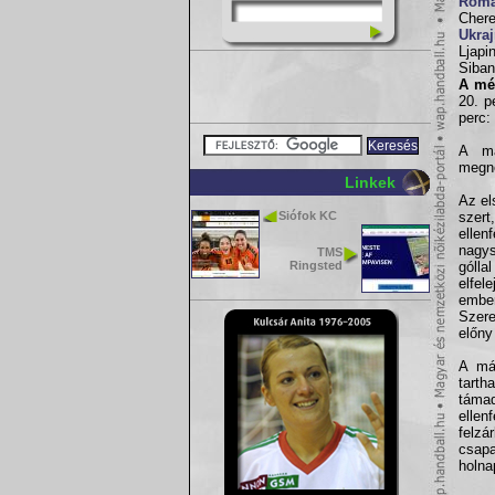
Romá
Chere
Ukra
Ljapi
Siban
A mé
20. p
perc:
A ma
megne
Linkek
Az el
Siófok KC
szert
ellen
nagys
TMS
Ringsted
gólla
elfel
ember
Szere
előny
A más
tarth
támad
ellen
felzá
csapa
holna