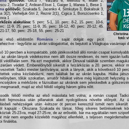
nia
góllövői:
Gilca 7, Varzaru 6, Meirosu 4, Maier 2,
scu 2, Tivadar 2, Ardean-Elisei 1, Gaiger 1, Manea 1, Bese 1
jna
góllövői:
Szakada 5, Jacenko 4, Simkutye 3, Bokalsuk 3,
na 3(2), Verheljuk-Stri 2, Reznir 2(1), Cigica 1, Borszcsenko 1,
ova 1
rkőzés alakulása:
5. perc: 5-1, 10. perc: 8-2, 15. perc: 10-6,
erc: 11-9, 25. perc: 11-9, 35. perc: 16-12, 40. perc: 20-12, 45.
 21-17, 50. perc: 25-18, 55. perc: 25-21
Christina
fotó: 
i első elődöntőn
Románia
- saját dolgát egy picit
hezítve - legyőzte az ukrán válogatottat, és bejutott a Világkupa vasárnapi 
ső 10 percben a kompaktabb, jobb játékosokból álló román csapat komolyabb 
, az ukrán lányok védekezése nem állt össze rendesen, és nem igazán tudta
fél védőfalán sem. Ha ezt megtették, akkor Dinuval találták szemben maguka
zerűen védett. Emberelőnyből sikerült a felzárkózás a 20. percre, ekkor 
l vezettek Tadici mester tanítványai, azok a lányok, akik a következő 10 per
ejtettek volna kézilabdázni, nem találtak be az ukrán kapuba. Hiába játsz
előnyben, tőlük szokatlan, amatőr hibákat vétve még kijátszott helyzetig s
ncséjükre a mérkőzés e fázisában az ukránok sem jeleskedtek a gólszerzé
 megmaradt, majd az első félidő végéig három gólra nőtt.
odik félidő mintha az első másolata lett volna; a román csapat Tadic
atott fejmosása után pillanatok alatt nyolcgólosra növelte előnyét. Az 
ásbeli nehézségek után -kétszer öt percen keresztül ismét nem sikerült
fél kapuját - Okszana Szakada és társai, főleg sikeres betöréseknek kö
rkóztak 25-23-ra, majd 27-25-re, de az erősebb, bár ma egyáltalán nem szipo
t már nem engedte közelebb magához ellenfelét, s teljesen megérdemelten
pi fináléba.