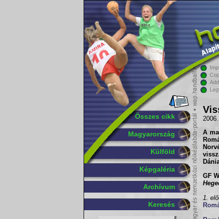
Imp
Cop
Add
Leg
Vis
Összes cikk
2006.
A mai
Magyarország
Romá
Norv
Külföld
vissz
Dánia
Képgaléria
GF W
Hege
Archívum
1. el
Keresés
Romá