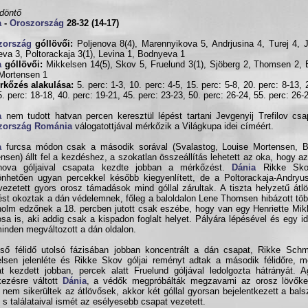
ődöntő
a
-
Oroszország
28-32 (14-17)
zország
góllövői:
Poljenova 8(4), Marennyikova 5, Andrjusina 4, Turej 4, 
eva 3, Poltorackaja 3(1), Levina 1, Bodnyeva 1
a
góllövői:
Mikkelsen 14(5), Skov 5, Fruelund 3(1), Sjöberg 2, Thomsen 2, 
 Mortensen 1
rkőzés alakulása:
5. perc: 1-3, 10. perc: 4-5, 15. perc: 5-8, 20. perc: 8-13, 
5. perc: 18-18, 40. perc: 19-21, 45. perc: 23-23, 50. perc: 26-24, 55. perc: 26-
a
nem tudott hatvan percen keresztül lépést tartani Jevgenyij Trefilov csa
zország
Románia
válogatottjával mérkőzik a Világkupa idei címéért.
a
furcsa módon csak a második sorával (Svalastog, Louise Mortensen, Bi
ensen) állt fel a kezdéshez, a szokatlan összeállítás lehetett az oka, hogy az
enova góljaival csapata kezdte jobban a mérkőzést.
Dánia
Rikke Skov
nhetően ugyan percekkel később kiegyenlített, de a Poltorackaja-Andryus
 vezetett gyors orosz támadások mind góllal zárultak. A tiszta helyzetű át
rést okoztak a dán védelemnek, főleg a baloldalon Lene Thomsen hibázott töb
olm edzőnek a 18. percben jutott csak eszébe, hogy van egy Henriette Mi
osa is, aki addig csak a kispadon foglalt helyet. Pályára lépésével és egy i
inden megváltozott a dán oldalon.
ső félidő utolsó fázisában jobban koncentrált a dán csapat, Rikke Schmi
lsen jelenléte és Rikke Skov góljai reményt adtak a második félidőre, m
t kezdett jobban, percek alatt Fruelund góljával ledolgozta hátrányát. 
ezésre váltott
Dánia
, a védők megpróbálták megzavarni az orosz lövőke
 nem sikerültek az átlövősek, akkor két góllal gyorsan bejelentkezett a bals
, s találataival ismét az esélyesebb csapat vezetett.