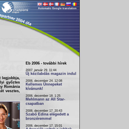
Automatic Google translation
Eb 2006 - további hírek
2007. január 29. 11:44
Új kézilabdás magazin indul
t legjobbja,
2006. december 24. 12:08
lyi győztes
Kellemes Ünnepeket
ogy Románia
kívánunk!
ét vesztes,
2006. december 18. 1:25
Mehlmann az All Star-
csapatban
2006. december 17. 20:43
Szabó Edina elégedett a
bronzéremmel
2006. december 17. 15:01