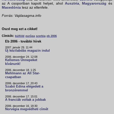
az A csoportban kapott helyet, ahol
Ausztria
,
Magyarország
és
Macedónia
lesz az ellenfele.
Forrás: Vajdasagma.info
Oszd meg ezt a cikket!
Címkék:
külföld
európa
szerbia
eb 2006
Eb 2006 - további hírek
2007. január 29. 11:44
Új kézilabdás magazin indul
2006. december 24. 12:08
Kellemes Ünnepeket
kívánunk!
2006. december 18. 1:25
Mehlmann az All Star-
csapatban
2006. december 17. 20:43
Szabó Edina elégedett a
bronzéremmel
2006. december 17. 15:01
A franciák voltak a jobbak
2006. december 16. 18:30
Norvégia megvédheti címét