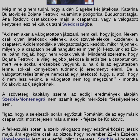
Még mindig nem tudni, hogy a dán Slagelse két játékosa, Katarina
Bulatovic és Bojana Petrovic, valamint a podgoricai Buducnost tagja,
Ana Radovic csatlakozik-e majd a csapathoz, vagy a válogatott
kénytelen lesz nélkülük utazni
Svédország
ba.
"Aki nem akar a válogatottban játszani, nem kell, hogy jöjjön. Nekem
csak olyan játékosok kellenek, akik szívvel-lélekkel küzdenek a
csapatért. Akik lemondják a válogatottságot, később, mikor rájönnek,
milyen jó a csapaton belüli hangulat és milyen jól készülünk az Eb-
re, bánni fogják, hogy nem voltak velünk. Mindenki szeretné, hogy
Bojana Petrovic, a világ legjobb játékosa is erősítse a csapatunkat,
mert vele sokkal erősebbek vagyunk, s, ha ő is az együttesben
lenne, sokkal könnyebben tudnánk jó eredményt elérni. De a
válogatott teljesítménye nemcsak egy játékostól függ, s, attól, hogy
ő nem lesz velünk, a válogatott nem fog megszűnni" - mondta
Kolakovic az újságíróknak.
A szövetségi kapitány szerint, az eddigi eredmények alapján
Szerbia
-
Montenegró
nem számít egyik mérkőzés főesélyesének
sem.
"Igaz, hogy a selejtezők során legyőztük Romániát, de az egy másik
csapat volt, most teljesen más a mese" - fejezte be Kolakovic.
A felkészülés során a szerb válogatott négy edzőmérkőzést játszik
majd, ám egyelőre csak az biztos, hogy november 22-én Eszéken
Horvátország
lesz az ellenfél. Mint ismeretes,
Szerbia
válogatottja