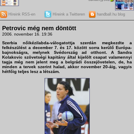
Híreink RSS-en
Híreink a Twitteren
handball.hu blog
Petrovic még nem döntött
2006. november 16. 19:36
Szerbia
nőikézilabda-válogatottja szerdán megkezdte a
felkészülést a december 7. és 17. között sorra kerülő Európa-
bajnokságra, melynek Svédország ad otthont. A Sandra
Kolakovic szövetségi kapitány által kijelölt csapat valamennyi
tagja még nem jelent meg a belgrádi összejövetelen, de, ha
minden a tervek szerint halad, akkor november 20-áig, vagyis
hétfőig teljes lesz a létszám.