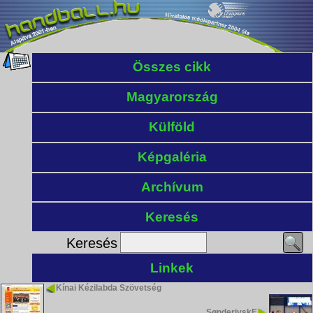
Összes cikk
Magyarország
Külföld
Képgaléria
Archívum
Keresés
Keresés
Linkek
Kínai Kézilabda Szövetség
SønderjyskE