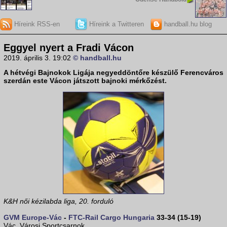
Híreink RSS-en
Híreink a Twitteren
handball.hu blog
Eggyel nyert a Fradi Vácon
2019. április 3. 19:02
© handball.hu
A hétvégi Bajnokok Ligája negyeddöntőre készülő Ferencváros
szerdán este Vácon játszott bajnoki mérkőzést.
K&H női kézilabda liga, 20. forduló
GVM Europe-Vác
-
FTC-Rail Cargo Hungaria
33-34 (15-19)
Vác, Városi Sportcsarnok