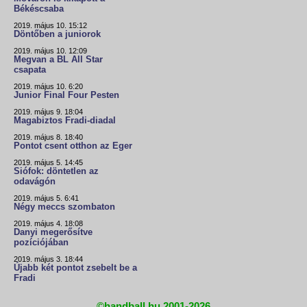
Békéscsaba
2019. május 10. 15:12
Döntőben a juniorok
2019. május 10. 12:09
Megvan a BL All Star
csapata
2019. május 10. 6:20
Junior Final Four Pesten
2019. május 9. 18:04
Magabiztos Fradi-diadal
2019. május 8. 18:40
Pontot csent otthon az Eger
2019. május 5. 14:45
Siófok: döntetlen az
odavágón
2019. május 5. 6:41
Négy meccs szombaton
2019. május 4. 18:08
Danyi megerősítve
pozíciójában
2019. május 3. 18:44
Újabb két pontot zsebelt be a
Fradi
©handball.hu 2001-2026