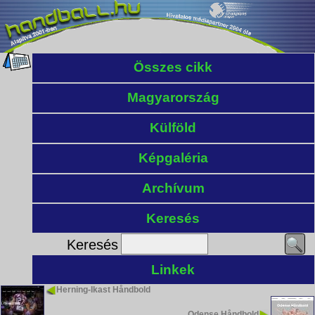
Összes cikk
Magyarország
Külföld
Képgaléria
Archívum
Keresés
Keresés
Linkek
Herning-Ikast Håndbold
Odense Håndbold