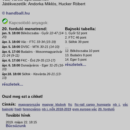
Játékvezetők: Andorka Miklós, Hucker Róbert
© handball.hu
Kapcsolódó anyagok:
20. forduló menetrend:
Bajnoki tabella:
jan. 9. 18:00
Békéscsaba - Győr
22-47 (14-
1. Győr 52 pont
20)
2. FTC 46 pont
ápr. 3. 18:00
Vác - FTC
33-34 (15-19)
3. Siófok 39 pont
...
ápr. 5. 18:00
DVSC - MTK
30-21 (14-10)
12. Békéscsaba 10 pont
ápr. 6. 17:00
Budaörs - Mosonmagyaróvár
13. Budaörs 8 pont
21-24 (9-11)
14. Eger 5 pont
ápr. 6. 17:00
FKC - Érd
29-35 (13-17)
részletek...
ápr. 6. 18:00
Dunaújváros - Eger
31-25 (16-
10)
ápr.18. 18:00
Siófok - Kisvárda
26-21 (13-
13)
részletek...
Oszd meg ezt a cikket!
Címkék:
magyarország
magyar klubok
ftc
ftc-rail cargo hungaria
nb i.
vác
bajnoki
fradi
ferencváros
nb i. nők 2018-2019
gvm europe-vác
20. forduló
További hírek
2019. május 22. 18:15
Búcsúzunk