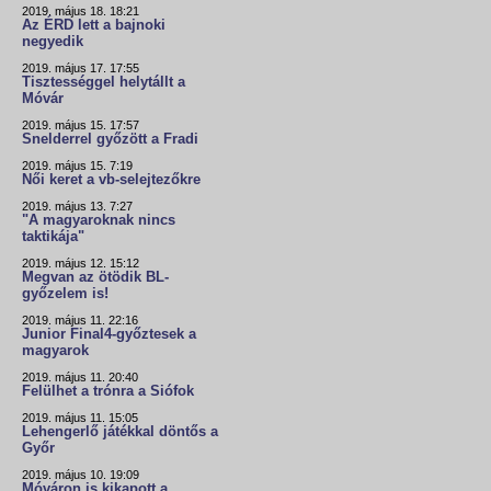
2019. május 18. 18:21
Az ÉRD lett a bajnoki
negyedik
2019. május 17. 17:55
Tisztességgel helytállt a
Móvár
2019. május 15. 17:57
Snelderrel győzött a Fradi
2019. május 15. 7:19
Női keret a vb-selejtezőkre
2019. május 13. 7:27
"A magyaroknak nincs
taktikája"
2019. május 12. 15:12
Megvan az ötödik BL-
győzelem is!
2019. május 11. 22:16
Junior Final4-győztesek a
magyarok
2019. május 11. 20:40
Felülhet a trónra a Siófok
2019. május 11. 15:05
Lehengerlő játékkal döntős a
Győr
2019. május 10. 19:09
Móváron is kikapott a