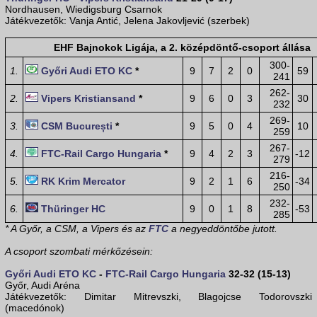
Nordhausen, Wiedigsburg Csarnok
Játékvezetők: Vanja Antić, Jelena Jakovljević (szerbek)
EHF Bajnokok Ligája, a 2. középdöntő-csoport állása
300-
1.
Győri Audi ETO KC
*
9
7
2
0
59
241
262-
2.
Vipers Kristiansand
*
9
6
0
3
30
232
269-
3.
CSM București
*
9
5
0
4
10
259
267-
4.
FTC-Rail Cargo Hungaria
*
9
4
2
3
-12
279
216-
5.
RK Krim Mercator
9
2
1
6
-34
250
232-
6.
Thüringer HC
9
0
1
8
-53
285
* A Győr, a CSM, a Vipers és az
FTC
a negyeddöntőbe jutott.
A csoport szombati mérkőzésein:
Győri Audi ETO KC
-
FTC-Rail Cargo Hungaria
32-32 (15-13)
Győr, Audi Aréna
Játékvezetők: Dimitar Mitrevszki, Blagojcse Todorovszki
(macedónok)