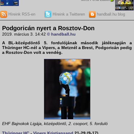
Híreink RSS-en
Híreink a Twitteren
handball.hu blog
Podgoricán nyert a Rosztov-Don
2019. március 3. 14:42
© handball.hu
A BL-középdöntő 5. fordulójának második játéknapján a
Thüringer HC-nél a Vipers, a Metznél a Brest, Podgoricán pedig
a Rosztov-Don volt a vendég.
EHF Bajnokok Ligája, középdöntő, 2. csoport, 5. forduló
Thüringer HC
-
Vipers Kristiansand
21-29 (9-17)