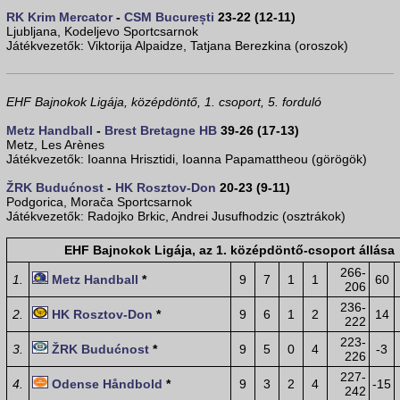
RK Krim Mercator
-
CSM București
23-22 (12-11)
Ljubljana, Kodeljevo Sportcsarnok
Játékvezetők: Viktorija Alpaidze, Tatjana Berezkina (oroszok)
EHF Bajnokok Ligája, középdöntő, 1. csoport, 5. forduló
Metz Handball
-
Brest Bretagne HB
39-26 (17-13)
Metz, Les Arènes
Játékvezetők: Ioanna Hrisztidi, Ioanna Papamattheou (görögök)
ŽRK Budućnost
-
HK Rosztov-Don
20-23 (9-11)
Podgorica, Morača Sportcsarnok
Játékvezetők: Radojko Brkic, Andrei Jusufhodzic (osztrákok)
EHF Bajnokok Ligája, az 1. középdöntő-csoport állása
266-
1.
Metz Handball
*
9
7
1
1
60
206
236-
2.
HK Rosztov-Don
*
9
6
1
2
14
222
223-
3.
ŽRK Budućnost
*
9
5
0
4
-3
226
227-
4.
Odense Håndbold
*
9
3
2
4
-15
242