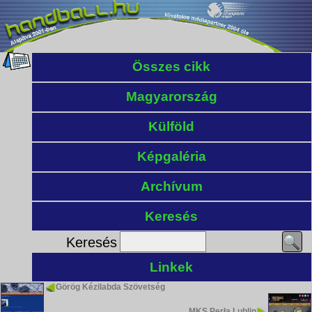
Összes cikk
Magyarország
Külföld
Képgaléria
Archívum
Keresés
Keresés
Linkek
Görög Kézilabda Szövetség
MKS Perła Lublin