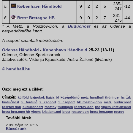
235-
5.
København Håndbold
9
2
2
5
-12
247
231-
6.
Brest Bretagne HB
9
0
2
7
-44
275
* A Metz, a Rosztov-Don, a
Budućnost
és az Odense a
negyeddöntőbe jutott.
A csoport szombati mérkőzésén:
Odense Håndbold
-
København Håndbold
25-23 (13-11)
Odense, Odense Sportcsarnok
Játékvezetők: Viktorija Kijauskaitė, Aušra Žalienė (litvánok)
© handball.hu
Oszd meg ezt a cikket!
Címkék:
külföld
bajnokok ligája
bl
középdöntő
metz handball
thüringer hc
žrk
budućnost
5. forduló
2. csoport
1. csoport
hk rosztov-don
metz
buducnost
rosztov don
buducsnoszt
rosztov
thüringen
rosztov-don
thc
vipers kristiansand
brest bretagne hb
vipers
kristiansand
brest
rostov don
brest bretagne
rostov
További hírek
2019. május 22. 18:15
Búcsúzunk