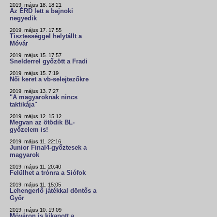
2019. május 18. 18:21
Az ÉRD lett a bajnoki
negyedik
2019. május 17. 17:55
Tisztességgel helytállt a
Móvár
2019. május 15. 17:57
Snelderrel győzött a Fradi
2019. május 15. 7:19
Női keret a vb-selejtezőkre
2019. május 13. 7:27
"A magyaroknak nincs
taktikája"
2019. május 12. 15:12
Megvan az ötödik BL-
győzelem is!
2019. május 11. 22:16
Junior Final4-győztesek a
magyarok
2019. május 11. 20:40
Felülhet a trónra a Siófok
2019. május 11. 15:05
Lehengerlő játékkal döntős a
Győr
2019. május 10. 19:09
Móváron is kikapott a