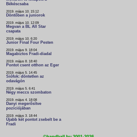
Békéscsaba
2019. május 10. 15:12
Döntőben a juniorok
2019. május 10. 12:09
Megvan a BL All Star
csapata
2019. május 10. 6:20
Junior Final Four Pesten
2019. május 9. 18:04
Magabiztos Fradi-diadal
2019. május 8. 18:40
Pontot csent otthon az Eger
2019. május 5. 14:45
Siófok: döntetlen az
odavágón
2019. május 5. 6:41
Négy meccs szombaton
2019. május 4. 18:08
Danyi megerősítve
pozíciójában
2019. május 3. 18:44
Újabb két pontot zsebelt be a
Fradi
©handball.hu 2001-2026