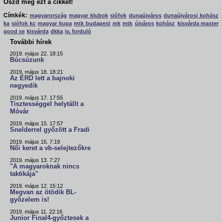
Oszd meg ezt a cikket!
Címkék:
magyarország
magyar klubok
siófok
dunaújváros
dunaújvárosi kohász
ka
siófok kc
magyar kupa
mtk budapest
mk
mtk
újváros
kohász
kisvárda master
good se
kisvárda
dkka
iv. forduló
További hírek
2019. május 22. 18:15
Búcsúzunk
2019. május 18. 18:21
Az ÉRD lett a bajnoki
negyedik
2019. május 17. 17:55
Tisztességgel helytállt a
Móvár
2019. május 15. 17:57
Snelderrel győzött a Fradi
2019. május 15. 7:19
Női keret a vb-selejtezőkre
2019. május 13. 7:27
"A magyaroknak nincs
taktikája"
2019. május 12. 15:12
Megvan az ötödik BL-
győzelem is!
2019. május 11. 22:16
Junior Final4-győztesek a