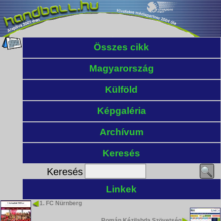
Összes cikk
Magyarország
Külföld
Képgaléria
Archívum
Keresés
Keresés
Linkek
1. FC Nürnberg
Román Kézilabda Szövetség