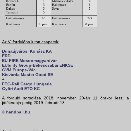
Kovács G.
1
Milanović-Litre
4
Bánfai
3
Hakunova
6
Dakos
3
Savu
5
Termány
5
Hétméteresek:
2/1
Hétméteresek:
3/3
Kiállítások:
6 perc
Kiállítások:
8 perc
Az V. fordulóba jutott csapatok:
Dunaújvárosi Kohász KA
ÉRD
EU-FIRE Mosonmagyaróvár
EUbility Group-Békéscsabai ENKSE
GVM Europe-Vác
Kisvárda Master Good SE
+
FTC-Rail Cargo Hungaria
Győri Audi ETO KC
A forduló sorsolása 2018. november 20-án 11 órakor lesz, a
játéknapja pedig 2019. február 13.
© handball.hu