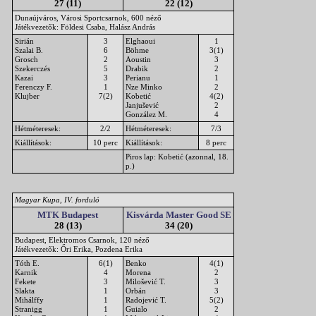
27 (11)
22 (12)
Dunaújváros, Városi Sportcsarnok, 600 néző
Játékvezetők: Földesi Csaba, Halász András
Sirián
3
Elghaoui
1
Szalai B.
6
Böhme
3(1)
Grosch
2
Aoustin
3
Szekerczés
5
Drabik
2
Kazai
3
Perianu
1
Ferenczy F.
1
Nze Minko
2
Klujber
7(2)
Kobetić
4(2)
Janjušević
2
González M.
4
Hétméteresek:
2/2
Hétméteresek:
7/3
Kiállítások:
10 perc
Kiállítások:
8 perc
Piros lap: Kobetić (azonnal, 18.
p.)
Magyar Kupa, IV. forduló
MTK Budapest
Kisvárda Master Good SE
28 (13)
34 (20)
Budapest, Elektromos Csarnok, 120 néző
Játékvezetők: Őri Erika, Pozdena Erika
Tóth E.
6(1)
Benko
4(1)
Karnik
4
Morena
2
Fekete
3
Milošević T.
3
Slakta
1
Orbán
3
Mihálffy
1
Radojević T.
5(2)
Stranigg
1
Guialo
2