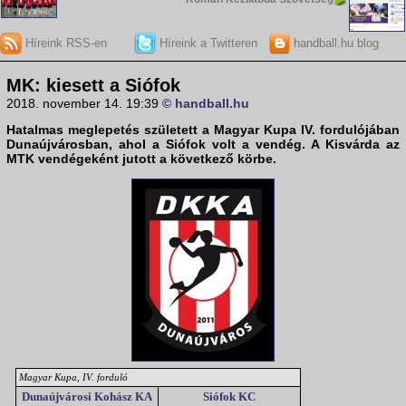
Híreink RSS-en
Híreink a Twitteren
handball.hu blog
MK: kiesett a Siófok
2018. november 14. 19:39
© handball.hu
Hatalmas meglepetés született a
Magyar Kupa
IV. fordulójában
Dunaújvárosban, ahol a Siófok volt a vendég. A Kisvárda az
MTK vendégeként jutott a következő körbe.
Magyar Kupa, IV. forduló
Dunaújvárosi Kohász KA
Siófok KC