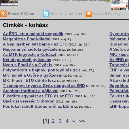
Híreink RSS-en
Híreink a Twitteren
handball.hu blog
Címkék - kohász
Az ÉRD lett a bajnoki negyedik
Nyert ott
(2019. máj. 18.)
Magabiztos Fradi-diadal
Móváron 
(2019. máj. 9.)
A Népligetben lett bajnok az ETO
Budaörsön
(2019. ápr. 27.)
Nagyarányú siófoki győzelem
A Siófok 
(2019. ápr. 20.)
Az MTK legyőzte a Kohászt
MK: kiese
(2019. ápr. 13.)
Két idegenbeli győzelem
Az ÉRD eg
(2019. ápr. 6.)
Nyert a Fradi és a Győr is
Toborzót 
(2019. már. 30.)
Folytatódott a bajnoki pontgyűjtés
EHF: elke
(2019. már. 27.)
MK: ismét a Győré a győzelem
Simán nye
(2019. már. 17.)
MK: Fradi - ETO döntő lesz
A Loki let
(2019. már. 16.)
Tizeneggyel nyert a Győr, néggyel az ÉRD
Egygólos 
(2019. már. 6.)
Arenhart fordított a góljaival
Folytatód
(2019. feb. 23.)
Elkerülte egymást az FTC és az ETO
Felkészül
(2019. feb. 18.)
Újvárosi vereség Siófokon
Összekerü
(2019. feb. 16.)
Pontokat rabolt Budaörsről az Előre
EHF-kupa:
(2019. feb. 2.)
[1]
2
3
4
»
»»