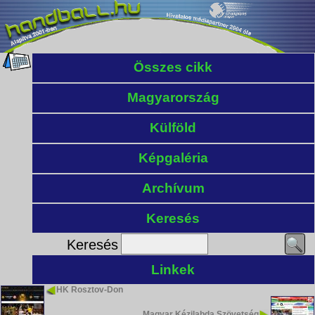
Összes cikk
Magyarország
Külföld
Képgaléria
Archívum
Keresés
Keresés
Linkek
HK Rosztov-Don
Magyar Kézilabda Szövetség