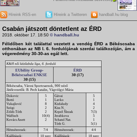
Híreink RSS-en
Híreink a Twitteren
handball.hu blog
Csabán játszott döntetlent az ÉRD
2018. október 17. 18:50
© handball.hu
Félidőben két találattal vezetett a vendég ÉRD a Békéscsaba
otthonában az NB I. 6. fordulójának szerdai találkozóján, ám a
végeredmény 30-30-as egál lett.
K&H női kézilabda liga, 6. forduló
EUbility Group-
ÉRD
Békéscsabai ENKSE
30 (17)
30 (15)
Békéscsaba, Városi Sportcsarnok, 900 néző
Játékvezetők: B. Pech katalin, Vágvölgyi Mária
Dokovic
5
Gávai
5
Bottó
1
Lavko
1
Vukajlović
8
Kisfaludy
4
Szögi
2
Kiss N.
2
Zöldi-Tóth
2
Krpež Šlezak
7(3)
Walfisch
10(4)
Jerabkova
5
Kovács Anett
2
Schatzl Nat.
1
Tóth G.
5(1)
Hétméteresek:
7/4
Hétméteresek:
4/4
Kiállítások:
10 perc
Kiállítások:
18 perc