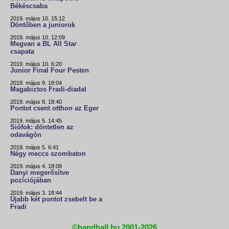
Békéscsaba
2019. május 10. 15:12
Döntőben a juniorok
2019. május 10. 12:09
Megvan a BL All Star
csapata
2019. május 10. 6:20
Junior Final Four Pesten
2019. május 9. 18:04
Magabiztos Fradi-diadal
2019. május 8. 18:40
Pontot csent otthon az Eger
2019. május 5. 14:45
Siófok: döntetlen az
odavágón
2019. május 5. 6:41
Négy meccs szombaton
2019. május 4. 18:08
Danyi megerősítve
pozíciójában
2019. május 3. 18:44
Újabb két pontot zsebelt be a
Fradi
©handball.hu 2001-2026