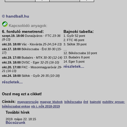
© handball.hu
Kapcsolódó anyagok:
6. forduló menetrend:
Bajnoki tabella:
szept.19. 18:00
Dunaújváros - FTC
23-36
1. Győr 52 pont
(8-13)
2. FTC 46 pont
okt.10. 18:00
Vác - Kisvárda
25-24 (14-13)
3. Siófok 39 pont
...
okt.17. 18:00
Békéscsaba - Érd
30-30 (15-
17)
12. Békéscsaba 10 pont
13. Budaörs 8 pont
okt.19. 17:00
Budaörs - MTK
30-30 (12-14)
14. Eger 5 pont
okt.19. 18:00
DVSC - Eger
32-25 (16-10)
részletek...
okt.20. 17:00
FKC - Mosonmagyaróvár
29-
21 (16-13)
okt.24. 18:00
Siófok - Győr
26-35 (10-18)
részletek...
Oszd meg ezt a cikket!
Címkék:
magyarország
magyar klubok
békéscsaba
érd
bajnoki
eubility group-
békéscsabai enkse
nb i. nők 2018-2019
További hírek
2019. május 22. 18:15
Búcsúzunk