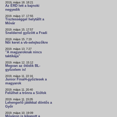
2019. május 18. 18:21
Az ÉRD lett a bajnoki
negyedik
2019. május 17. 17:55
Tisztességgel helytállt a
Móvár
2019. május 15. 17:57
Snelderrel győzött a Fradi
2019. május 15. 7:19
Női keret a vb-selejtezőkre
2019. május 13. 7:27
"A magyaroknak nincs
taktikája"
2019. május 12. 15:12
Megvan az ötödik BL-
győzelem is!
2019. május 11. 22:16
Junior Final4-győztesek a
magyarok
2019. május 11. 20:40
Felülhet a trónra a Siófok
2019. május 11. 15:05
Lehengerlő játékkal döntős a
Győr
2019. május 10. 19:09
Móváron is kikapott a