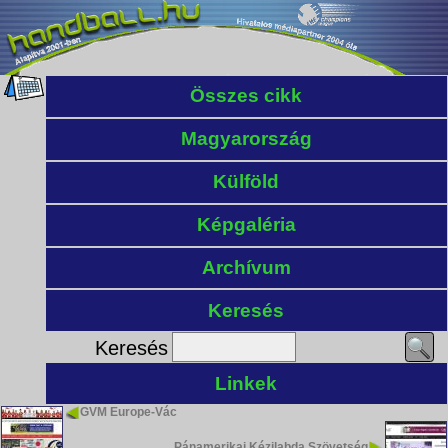
Összes cikk
Magyarország
Külföld
Képgaléria
Archívum
Keresés
Keresés
Linkek
GVM Europe-Vác
Pánamerikai Kézilabda Szövetség