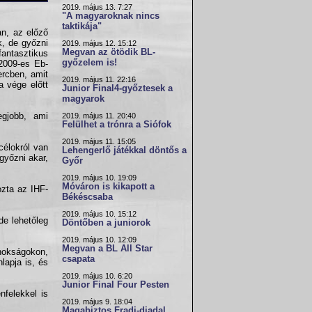
2019. május 13. 7:27
"A magyaroknak nincs
taktikája"
an, az előző
k, de győzni
2019. május 12. 15:12
Megvan az ötödik BL-
fantasztikus
győzelem is!
 2009-es Eb-
ercben, amit
2019. május 11. 22:16
a vége előtt
Junior Final4-győztesek a
magyarok
egjobb, ami
2019. május 11. 20:40
Felülhet a trónra a Siófok
2019. május 11. 15:05
célokról van
Lehengerlő játékkal döntős a
győzni akar,
Győr
2019. május 10. 19:09
Móváron is kikapott a
ozta az IHF-
Békéscsaba
2019. május 10. 15:12
de lehetőleg
Döntőben a juniorok
2019. május 10. 12:09
Megvan a BL All Star
jnokságokon,
csapata
lapja is, és
2019. május 10. 6:20
Junior Final Four Pesten
nfelekkel is
2019. május 9. 18:04
Magabiztos Fradi-diadal