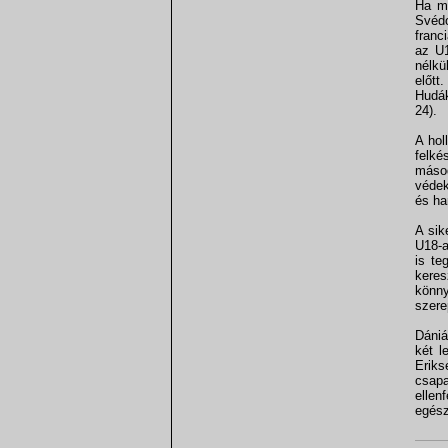
Ha me
Svédo
franc
az U1
nélkü
előtt
Hudák
24).
A hol
felké
másod
védek
és ha
A sik
U18-a
is te
keres
könny
szere
Dániá
két l
Erik
csapa
ellen
egész