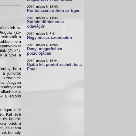
2019. május 8. 18:40
Pontot csent otthon az Eger
2019. május 5. 14:45
Siófok: döntetlen az
odavágón
 végeztek az
Uruguay (26-
2019. május 5. 6:41
tosították a
Négy meccs szombaton
nösebben nem
2019. május 4. 18:08
spanyolokat
Danyi megerősítve
luk (21-24).
pozíciójában
gy a vb-t a
2019. május 3. 18:44
Újabb két pontot zsebelt be a
átrány, ha a
Fradi
z a juniorok
 szerveztek
sta: „Nagyon
gyományosan
llenfeleket
nk a legjobb
nokságon már
ket. Két éve
 és figurák
pura lőtték a
et, és utána
sznek komoly