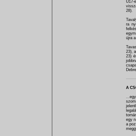
U17-
vissz
28).
Taval
ra ny
felké
egymá
újra 
Tavas
23), 
23) é
jobb
csapa
Debr
A CS
...eg
szoms
jelen
legal
torná
egy n
a poz
meggy