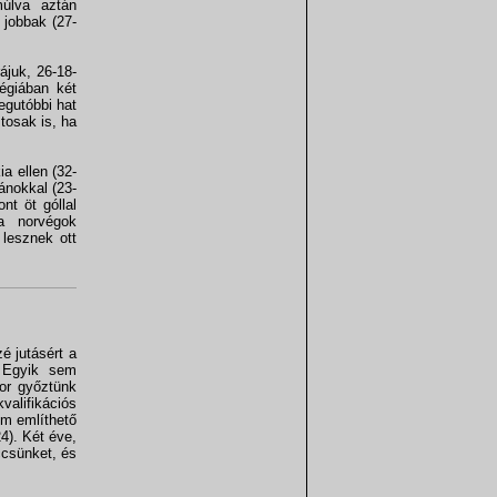
úlva aztán
 jobbak (27-
ájuk, 26-18-
égiában két
egutóbbi hat
tosak is, ha
a ellen (32-
ánokkal (23-
nt öt góllal
a norvégok
lesznek ott
é jutásért a
. Egyik sem
zor győztünk
valifikációs
em említhető
4). Két éve,
ccsünket, és