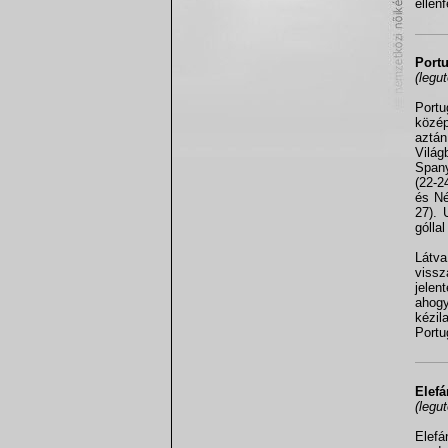
ellen
Portu
(legu
Port
közép
aztán
Vilá
Spany
(22-2
és Né
27). 
gólla
Látva
viss
jelen
ahogy
kézil
Portu
Elefá
(legu
Elefá