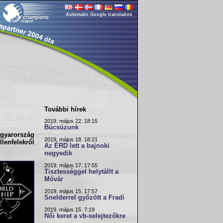
Automatic Google translation
További hírek
2019. május 22. 18:15
Búcsúzunk
agyarország
2019. május 18. 18:21
lenfelekről
Az ÉRD lett a bajnoki
negyedik
2019. május 17. 17:55
Tisztességgel helytállt a
Móvár
2019. május 15. 17:57
Snelderrel győzött a Fradi
2019. május 15. 7:19
Női keret a vb-selejtezőkre