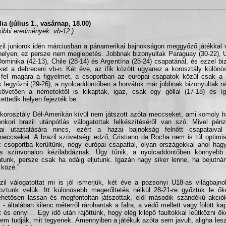
lia (július 1., vasárnap, 18.00)
tóbbi eredmények: vb-12.)
zil juniorok idén márciusban a pánamerikai bajnokságon meggyőző játékkal
helyen, ez persze nem meglepetés. Jobbnak bizonyultak Paraguay (30-22), 
Dominika (42-13), Chile (28-14) és Argentína (28-24) csapatánál, és ezzel biz
ket a debreceni vb-n. Két éve, az ifik között ugyanez a korosztály külö
 fel magára a figyelmet, a csoportban az európai csapatok közül csak a 
k legyőzni (29-26), a nyolcaddöntőben a horvátok már jobbnak bizonyultak ná
övetően a németektől is kikaptak, igaz, csak egy góllal (17-18) és í
kettedik helyen fejezték be.
korosztály Dél-Amerikán kívül nem játszott azóta meccseket, ami komoly h
nkori brazil utánpótlás válogatottak felkészítéséről van szó. Mivel pén
pai utaztatására nincs, ezért a hazai bajnokság felnőtt csapataival
eccseket. A brazil szövetségi edző, Cristiano da Rocha nem is túl optimi
 csoportba kerültünk, négy európai csapattal, olyan országokkal ahol ha
s színvonalon kézilabdáznak. Úgy tűnik, a nyolcaddöntőben könnyebb e
tunk, persze csak ha odáig eljutunk. Igazán nagy siker lenne, ha bejutná
 közé.”
zil válogatottat mi is jól ismerjük, két éve a pozsonyi U18-as világbaj
koztunk velük. Itt különösebb megerőltetés nélkül 28-21-re győztük le ő
hetősen lassan és megfontoltan játszottak, elöl második szándékú akciók
l - általában kilenc méterről rárohantak a falra, a védő mellett vagy fölött ka
t és ennyi… Egy idő után rájöttünk, hogy elég kilépő faultokkal leütközni ők
em tudják, mit tegyenek. Amennyiben a játékuk azóta sem javult, aligha le