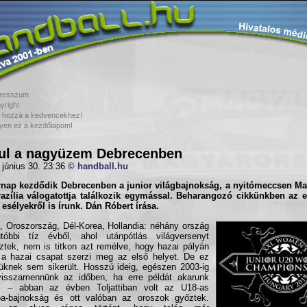
resszum
yright
 hozzá a kedvencekhez!
yen ez a kezdőlapom!
ul a nagyüzem Debrecenben
 június 30. 23:36
© handball.hu
rnap kezdődik Debrecenben a
junior világbajnokság
, a nyitómeccsen M
azília válogatottja találkozik egymással. Beharangozó cikkünkben az el
 esélyekről is írunk. Dán Róbert írása.
, Oroszország, Dél-Korea, Hollandia: néhány ország
tóbbi tíz évből, ahol utánpótlás világversenyt
ztek, nem is titkon azt remélve, hogy hazai pályán
a hazai csapat szerzi meg az első helyet. De ez
üknek sem sikerült. Hosszú ideig, egészen 2003-ig
visszamennünk az időben, ha erre példát akarunk
lni – abban az évben Toljattiban volt az U18-as
pa-bajnokság és ott valóban az oroszok győztek.