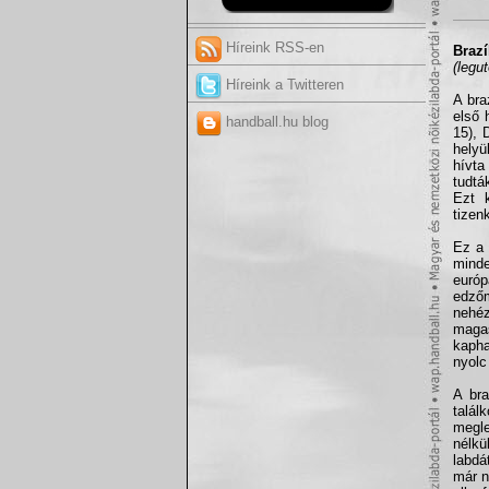
Híreink RSS-en
Brazí
(legu
Híreink a Twitteren
A bra
első 
handball.hu blog
15), 
helyü
hívta
tudtá
Ezt k
tizen
Ez a 
minde
euró
edzőm
nehéz
maga
kapha
nyolc
A bra
talál
megle
nélkü
labdá
már n