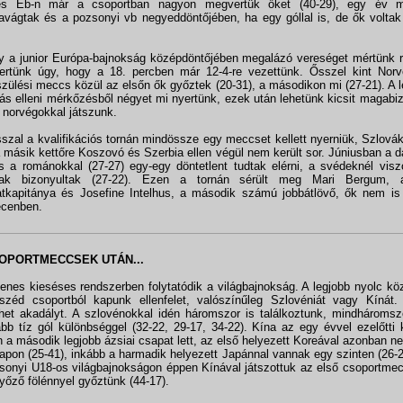
es Eb-n már a csoportban nagyon megvertük őket (40-29), egy év m
avágtak és a pozsonyi vb negyeddöntőjében, ha egy góllal is, de ők voltak
y a junior Európa-bajnokság középdöntőjében megalázó vereséget mértünk r
ertünk úgy, hogy a 18. percben már 12-4-re vezettünk. Ősszel kint Norv
szülési meccs közül az elsőn ők győztek (20-31), a másodikon mi (27-21). A l
s elleni mérkőzésből négyet mi nyertünk, ezek után lehetünk kicsit magabiz
a norvégokkal játszunk.
szal a kvalifikációs tornán mindössze egy meccset kellett nyerniük, Szlováki
a másik kettőre Koszovó és Szerbia ellen végül nem került sor. Júniusban a d
s a románokkal (27-27) egy-egy döntetlent tudtak elérni, a svédeknél viszo
nak bizonyultak (27-22). Ezen a tornán sérült meg Mari Bergum, 
tkapitánya és Josefine Intelhus, a második számú jobbátlövő, ők nem is 
ecenben.
OPORTMECCSEK UTÁN...
yenes kieséses rendszerben folytatódik a világbajnokság. A legjobb nyolc köz
zéd csoportból kapunk ellenfelet, valószínűleg Szlovéniát vagy Kínát
thet akadályt. A szlovénokkal idén háromszor is találkoztunk, mindhároms
ább tíz gól különbséggel (32-22, 29-17, 34-22). Kína az egy évvel ezelőtti k
n a második legjobb ázsiai csapat lett, az első helyezett Koreával azonban n
apon (25-41), inkább a harmadik helyezett Japánnal vannak egy szinten (26-2
sonyi U18-os világbajnokságon éppen Kínával játszottuk az első csoportme
őző fölénnyel győztünk (44-17).