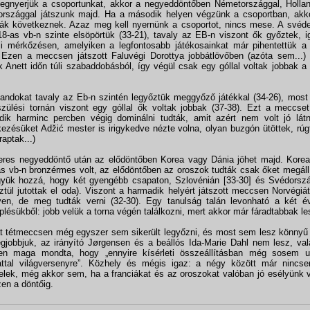
gnyerjük a csoportunkat, akkor a negyeddöntőben Németországgal, Hollan
rszággal játszunk majd. Ha a második helyen végzünk a csoportban, akko
iák következnek. Azaz meg kell nyernünk a csoportot, nincs mese. A svéd
8-as vb-n szinte elsöpörtük (33-21), tavaly az EB-n viszont ők győztek, i
li mérkőzésen, amelyiken a legfontosabb játékosainkat már pihentettük a
. Ezen a meccsen játszott Faluvégi Dorottya jobbátlövőben (azóta sem...) 
 Anett időn túli szabaddobásból, így végül csak egy góllal voltak jobbak a
landokat tavaly az Eb-n szintén legyőztük meggyőző játékkal (34-26), most
szülési tornán viszont egy góllal ők voltak jobbak (37-38). Ezt a meccse
ik harminc percben végig dominálni tudták, amit azért nem volt jó lát
ezésüket Adžić mester is irigykedve nézte volna, olyan buzgón ütöttek, rúg
raptak...)
eres negyeddöntő után az elődöntőben Korea vagy Dánia jöhet majd. Korea
s vb-n bronzérmes volt, az elődöntőben az oroszok tudták csak őket megállí
gyük hozzá, hogy két gyengébb csapaton, Szlovénián [33-30] és Svédorszá
ztül jutottak el oda). Viszont a harmadik helyért játszott meccsen Norvégiá
en, de meg tudták verni (32-30). Egy tanulság talán levonható a két évv
plésükből: jobb velük a torna végén találkozni, mert akkor már fáradtabbak l
t tétmeccsen még egyszer sem sikerült legyőzni, és most sem lesz könnyű e
egjobbjuk, az irányító Jørgensen és a beállós Ida-Marie Dahl nem lesz, va
sen maga mondta, hogy „ennyire kísérleti összeállításban még sosem 
ttal világversenyre”. Közhely és mégis igaz: a négy között már nincs
felek, még akkor sem, ha a franciákat és az oroszokat valóban jó esélyünk v
en a döntőig.