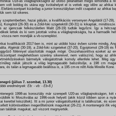
minikai U18-as világbajnokságról az utolsó pillanatban mégis lemondta a ré
em volt boldog és utána egy kvótahelyet el is vettek egy időre az afrikai k
 Elefántcsontpart kizárólag a junior korosztályban indít csapatot az afrikai b
lük sem túl sikeres.
y szeptemberben, hazai pályán, a kvalifikációs versenyen Angolától (17-29),
5), Kongótól (26-30) és a Zöld-foki szigetektől (30-31) is kikaptak, mindössze 
s az igencsak felkészületlen Malit (28-19) tudták legyőzni. Így a hétcsa
dikek lettek és ki sem jutottak volna a világbajnokságra, ha a harmadik hel
k vissza nem mondják a vb-szereplést.
rikai kvalifikációt 2017-ben is, mint az utóbbi húsz évben szinte mindig, An
álta. Algériát (30-19), a Zöld-foki szigeteket (37-20), Egyiptomot (29-19) és 
ggyőző fölénnyel utasították maguk mögé. Összehasonlítva ezeket az e
ntcsontpart meglehetősen szerény sikereivel, nem valószínű, hogy az afri
rtmérkőzéseken bármelyik válogatottnak komoly ellenfele lehet. Még úg
színűleg náluk játszik a világ legmagasabb balszélsője, a 198 cm mag
ara, és talán a legmagasabb beállósa is, a 195 cm-re nőtt Aida Mireille Kone.
negró (július 7. szombat, 13.30)
tóbbi eredmények: Eb: - vb: - Eb-8.)
tenegrói 1998-as korosztály már szerepelt U20-as világbajnokságon, két 
küldték ki Moszkvába az 1996-osok helyett (akik közül többen azon a nyár
iai kerettel készültek). Itt a mi junior válogatottunkkal is találkoztak, és e
ellett különösebben megerőltetnünk magunkat (26-21). A montenegrói ifik vég
an találták magukat, azt viszont megnyerték.