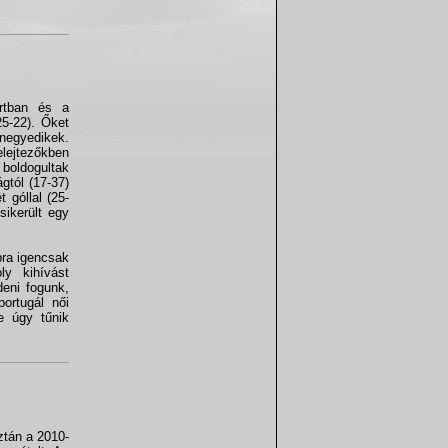
ortban és a
25-22). Őket
nnegyedikek.
ejtezőkben
 boldogultak
gtól (17-37)
 góllal (25-
sikerült egy
bra igencsak
ly kihívást
deni fogunk,
ortugál női
e úgy tűnik
ztán a 2010-