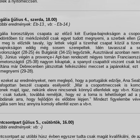
felek a nyitómeccsen.
gália (július 4., szerda, 18.00)
tóbbi eredmények: Eb-13., vb: - Eb-14.)
ugália korosztályos csapata az előző két Európa-bajnokságon a csop
döntőben tíz mérkőzésből csak egyet tudott megnyerni, a szerbek ellen (
 meg is előzték tavaly, így lettek végül a tizenhat csapat közül a tize
gbajnokságon eddig még sosem szerepeltek. Idén tavasszal a sel
olországot (28-25) és Bulgáriát (34-15) legyőzték, Ausztriával azonban nem
4). Június végén a provençe-i Apt-ban rendezett négyes tornán Franciaorszá
metországtól (25-38) nagyon kikaptak, a spanyol csapattól viszont csak két
Utána már Debrecenben játszottak felkészülési meccset a japánokkal, ezt 
l megnyerni (29-28).
 ezeket az eredményeket, nem meglepő, hogy a portugálok edzője, Ana Sea
zafogottan beszél csapata esélyeiről: „Már a csoportmeccsek is komo
tenek majd, igaz, nekünk eleve nincsenek könnyű ellenfelek egy vb-n. Küz
 csak tudunk, továbbá reméljük, hogy ez a torna is lehetőséget ad a p
abdának arra, hogy fejlődjön és előbbre lépjen.” Mindezt figyelembe vév
gália sem lesz annyira komoly ellenfél ezen a vb-n.
ntcsontpart (július 5., csütörtök, 16.00)
tóbbi eredmények: vb: -)
ntcsontpart az utóbbi húsz évben egyszer tudta csak magát kvalifikálni, de a