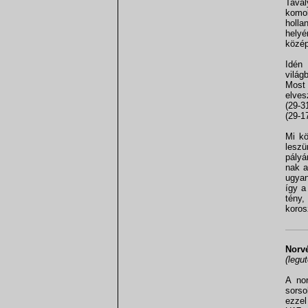
Taval
komol
holla
helyé
közép
Idén
világ
Most 
elves
(29-3
(29-1
Mi kö
leszü
pályár
nak a
ugyan
így a
tény,
koros
Norvé
(legu
A nor
sorso
ezzel