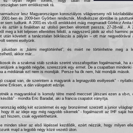
, ez olyan régen történt, hogy talán már
országban sem emlékeznek rá.
harmadszor lesz Magyarországon korosztályos világverseny női kézilabdáb
t 2001-ben és 2009-ben Győrben rendezték. Mindkétszer döntőbe is jutottun
er sem tudtunk. A 2001-es vb-ről emlékként máig megmaradt Görbicz Anita 
a és aztán a fináléban az utolsó percben elrontott passza, 27-28-nál... A
ről meg a két teljesen ellentétes félidő, a nagyszerű játék az első harminc p
t után követett a tanácstalan bóklászás a pályán – ott már negyedórával 
olt semmi esélyünk.
 júliusban is „bármi megtörténhet”, és miért ne történhetne meg a l
zelhető, akkor már...
ékosok és a szakmai stáb szokás szerint visszafogottan fogalmaznak, ha a 
kerüljünk a legjobb négybe, szerezzünk egy érmet. De a csapatban mindenki 
a a médiának ezt nem is mondják. Persze ha ők nem, hát mondják mások.
jó csapat van, de szerintem a magyarok a legnagyobb esélyesek” - nyilatk
eine Eriksen, a dán válogatott edzője.
etnék a magyarokkal is komoly tétre menő meccset játszani ezen a vb-n, 
 később” - mondta Eric Baradat, aki a francia csapatot irányítja.
arország eddig két ezüstérmet és egy bronzérmet szerzett a junior világba
, hogy itt az ideje egy még nagyobb sikernek” - fogalmazott az IHF saját hon
 azt hiszem, csak egyetérthetünk.
e minden siker az első lépéssel kezdődik, ezért nézzük, hogy milyen elle
kozunk majd a legjobb négy közé vezető úton.