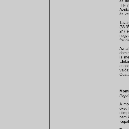
es do
IHF n
Azóta
és ve
Taval
(33-3
24) é
negye
fokia
Az af
domin
is me
Elefá
csopo
való
Ouatt
Monte
(legu
A mon
őket 
olimp
nem k
Kupáb