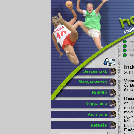
Imp
Cop
Add
Leg
Ind
Összes cikk
2018.
Vasá
Magyarország
és Br
és az
Külföld
Dánia
az u
Képgaléria
rende
majd 
Archívum
egyik
kell 
Keresés
talá
Euró