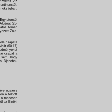
szvételt. Az
ontinenstől.
ajnokságban,
 Egyiptomtól
Algériát (25-
patos tornán
yezett Zöld-
gola csapata
Malit (50-17)
redményeket
kai csapat a
y sem, hogy
as Djenebou
éve ugyanis
on a felnőtt
zen a meccsen
ül az Elnöki