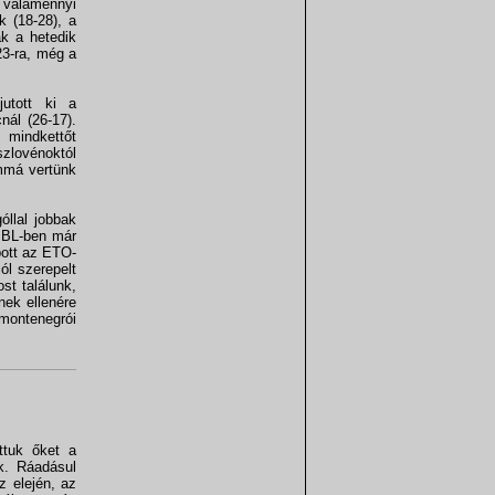
 valamennyi
k (18-28), a
ak a hetedik
23-ra, még a
jutott ki a
nál (26-17).
, mindkettőt
szlovénoktól
ommá vertünk
llal jobbak
a BL-ben már
obott az ETO-
ól szerepelt
t találunk,
nek ellenére
 montenegrói
ttuk őket a
k. Ráadásul
z elején, az