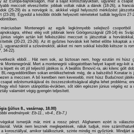
y az Európa-bajnokságon, már a saját korosztályukban, ugyanez a csapat
yabb meccsét elveszítette: jobbak voltak náluk a dánok (18-26), a franciá
ndok (25-29) és a norvégok is, akikkel végül helyosztó mérkőzést játszott
rt (23-28). Egyedül a későbbi ötödik helyezett németeket tudták legyőzni 27-
döntőben.
 márciusban Montenegró az egyik legkönnyebb selejtező csoportból 
bajnokságra, ehhez elég volt jobbnak lenni Görögországnál (28-14) és Svájc
június végén aztán két felkészülési meccset is játszottak a horvátokkal
zítették (20-23, 23-26). Az itt győztes horvátok két héttel előtte kikaptak a 
1), ugyanazoktól a szlovénoktól, akiket mi nem sokkal később kétszer is r
7, 34-22).
vetkezik ebből… Hát nem sok, az biztosan nem, hogy ezután mi húsz gó
nk Montenegrónál. Mert a montenegrói válogatottban helyet kapott egy-két 
a lépett és ott jól teljesítő játékos is. A beállós Brnović-ra, aki kilenc gólt d
 BL-negyeddöntőben sokan emlékezhetnek még, de a balszélső Konatar is j
ezen a meccsen. A bő keretben nem kevesebb, mint húsz Budućnost játékos
 csapat edzésmunkájával és összeszokottságával aligha lehet probléma; en
 hogy első három utánpótlás-évükben, sőt idén egészen június végéig ez a
ztály valamiért végig gyengén teljesített.
gia (július 8., vasárnap, 18.00)
tóbbi eredmények: Eb-11., vb-4., Eb-7.)
végokat ismerjük már, mint a rossz pénzt. Alighanem ezért is választo
lásnál. Velük nem lesznek meglepetések, náluk tudjuk, mire számíthatun
 a korosztállyal, amikor találkoztunk, szinte mindig mi győztünk. Mindjárt a