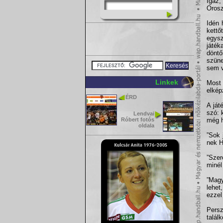
Igaz
Orosz
Idén 
kettő
egysz
játék
döntő
szüne
sem v
Linkek
Most
elkép
ÉRD
A ját
szó: 
Lendvai
Róbert fotós
még h
oldala
”Sok 
nek H
”Szer
minél
”Magy
lehet
ezzel
Persz
talál