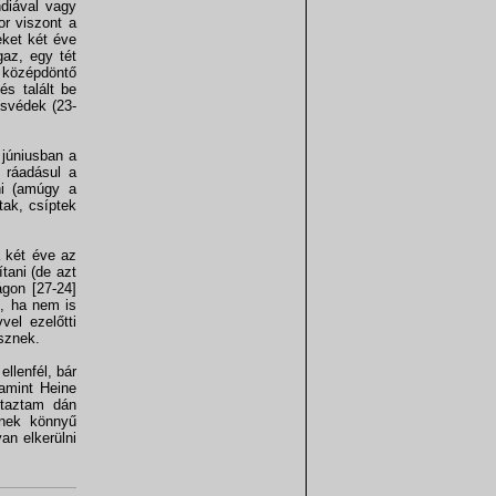
diával vagy
r viszont a
eket két éve
gaz, egy tét
 középdöntő
és talált be
 svédek (23-
 júniusban a
t ráadásul a
ni (amúgy a
tak, csíptek
 két éve az
tani (de azt
gon [27-24]
t, ha nem is
el ezelőtti
esznek.
llenfél, bár
lamint Heine
utaztam dán
enek könnyű
an elkerülni