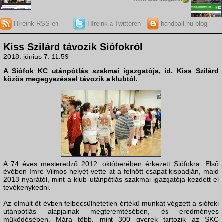
Híreink RSS-en
Híreink a Twitteren
handball.hu blog
Kiss Szilárd távozik Siófokról
2018. június 7. 11:59
A Siófok KC utánpótlás szakmai igazgatója, id. Kiss Szilárd
közös megegyezéssel távozik a klubtól.
A 74 éves mesteredző 2012. októberében érkezett Siófokra. Első
évében Imre Vilmos helyét vette át a felnőtt csapat kispadján, majd
2013 nyarától, mint a klub utánpótlás szakmai igazgatója kezdett el
tevékenykedni.
Az elmúlt öt évben felbecsülhetetlen értékű munkát végzett a siófoki
utánpótlás alapjainak megteremtésében, és eredményes
működésében. Mára több, mint 300 gyerek tartozik az SKC