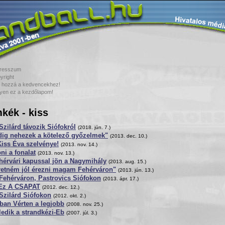
resszum
yright
 hozzá a kedvencekhez!
yen ez a kezdőlapom!
kék - kiss
Szilárd távozik Siófokról
(2018. jún. 7.)
dig nehezek a kötelező győzelmek"
(2013. dec. 10.)
iss Éva szelvénye!
(2013. nov. 14.)
ni a fonalat
(2013. nov. 13.)
hérvári kapussal jön a Nagymihály
(2013. aug. 15.)
retném jól érezni magam Fehérváron"
(2013. jún. 13.)
Fehérváron, Pastrovics Siófokon
(2013. ápr. 17.)
: Ez A CSAPAT
(2012. dec. 12.)
Szilárd Siófokon
(2012. okt. 2.)
ban Vérten a legjobb
(2008. nov. 25.)
edik a strandkézi-Eb
(2007. júl. 3.)