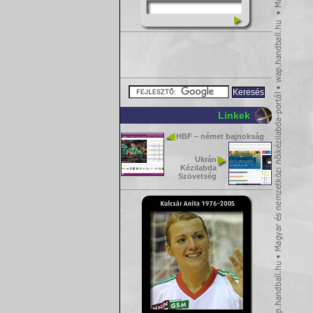
Linkek
HBF – német bajnokság
Ukrán
Kézilabda
Szövetség