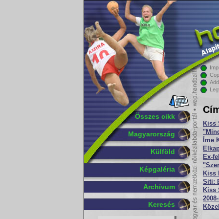
Imp
Cop
Add
Leg
Cím
Összes cikk
Kiss 
"Min
Magyarország
Íme K
Elkap
Külföld
Ex-fe
"Sze
Képgaléria
Kiss 
Siti
Archívum
Kiss 
2008-
Keresés
Közel