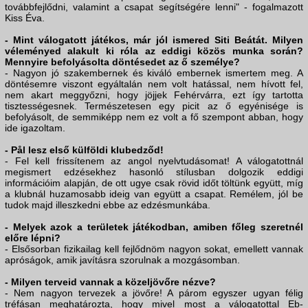
továbbfejlődni, valamint a csapat segítségére lenni" - fogalmazott
Kiss Éva.
- Mint válogatott játékos, már jól ismered Siti Beátát. Milyen
véleményed alakult ki róla az eddigi közös munka során?
Mennyire befolyásolta döntésedet az ő személye?
- Nagyon jó szakembernek és kiváló embernek ismertem meg. A
döntésemre viszont egyáltalán nem volt hatással, nem hívott fel,
nem akart meggyőzni, hogy jöjjek Fehérvárra, ezt így tartotta
tisztességesnek. Természetesen egy picit az ő egyénisége is
befolyásolt, de semmiképp nem ez volt a fő szempont abban, hogy
ide igazoltam.
- Pål lesz első külföldi klubedződ!
- Fel kell frissítenem az angol nyelvtudásomat! A válogatottnál
megismert edzésekhez hasonló stílusban dolgozik eddigi
információim alapján, de ott ugye csak rövid időt töltünk együtt, míg
a klubnál huzamosabb ideig van együtt a csapat. Remélem, jól be
tudok majd illeszkedni ebbe az edzésmunkába.
- Melyek azok a területek játékodban, amiben főleg szeretnél
előre lépni?
- Elsősorban fizikailag kell fejlődnöm nagyon sokat, emellett vannak
apróságok, amik javításra szorulnak a mozgásomban.
- Milyen terveid vannak a közeljövőre nézve?
- Nem nagyon tervezek a jövőre! A párom egyszer ugyan félig
tréfásan meghatározta, hogy mivel most a válogatottal Eb-