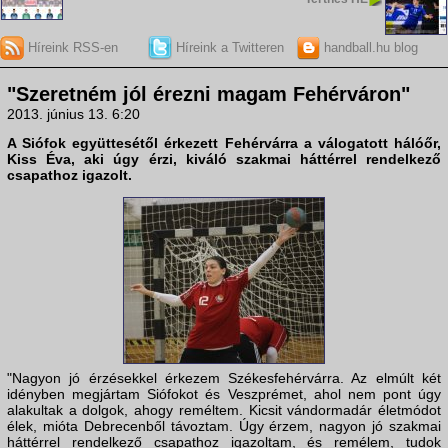
Híreink RSS-en
Híreink a Twitteren
handball.hu blog
"Szeretném jól érezni magam Fehérváron"
2013. június 13. 6:20
A Siófok együttesétől érkezett Fehérvárra a válogatott hálóőr,
Kiss Éva
, aki úgy érzi, kiváló szakmai háttérrel rendelkező
csapathoz igazolt.
"Nagyon jó érzésekkel érkezem Székesfehérvárra. Az elmúlt két
idényben megjártam Siófokot és Veszprémet, ahol nem pont úgy
alakultak a dolgok, ahogy reméltem. Kicsit vándormadár életmódot
élek, mióta Debrecenből távoztam. Úgy érzem, nagyon jó szakmai
háttérrel rendelkező csapathoz igazoltam, és remélem, tudok