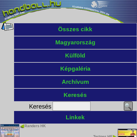
Összes cikk
Magyarország
Külföld
Képgaléria
Archívum
Keresés
Keresés
Linkek
Randers HK
Tertnes HE