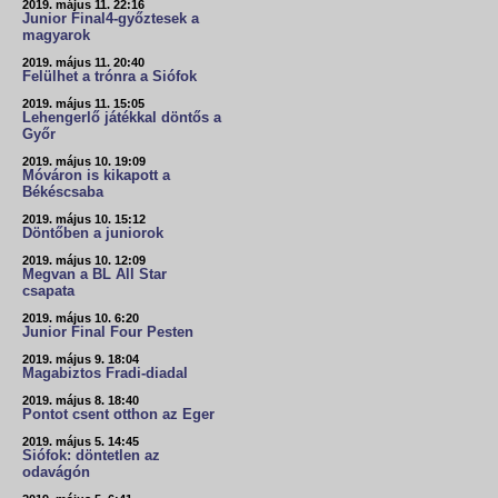
2019. május 11. 22:16
Junior Final4-győztesek a
magyarok
2019. május 11. 20:40
Felülhet a trónra a Siófok
2019. május 11. 15:05
Lehengerlő játékkal döntős a
Győr
2019. május 10. 19:09
Móváron is kikapott a
Békéscsaba
2019. május 10. 15:12
Döntőben a juniorok
2019. május 10. 12:09
Megvan a BL All Star
csapata
2019. május 10. 6:20
Junior Final Four Pesten
2019. május 9. 18:04
Magabiztos Fradi-diadal
2019. május 8. 18:40
Pontot csent otthon az Eger
2019. május 5. 14:45
Siófok: döntetlen az
odavágón