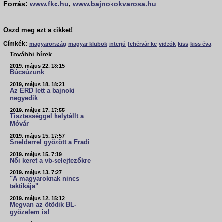
Forrás:
www.fkc.hu
,
www.bajnokokvarosa.hu
Oszd meg ezt a cikket!
Címkék:
magyarország
magyar klubok
interjú
fehérvár kc
videók
kiss
kiss éva
További hírek
2019. május 22. 18:15
Búcsúzunk
2019. május 18. 18:21
Az ÉRD lett a bajnoki
negyedik
2019. május 17. 17:55
Tisztességgel helytállt a
Móvár
2019. május 15. 17:57
Snelderrel győzött a Fradi
2019. május 15. 7:19
Női keret a vb-selejtezőkre
2019. május 13. 7:27
"A magyaroknak nincs
taktikája"
2019. május 12. 15:12
Megvan az ötödik BL-
győzelem is!