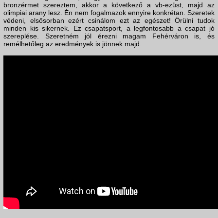
bronzérmet szereztem, akkor a következő a vb-ezüst, majd az
olimpiai arany lesz. Én nem fogalmazok ennyire konkrétan. Szeretek
védeni, elsősorban ezért csinálom ezt az egészet! Örülni tudok
minden kis sikernek. Ez csapatsport, a legfontosabb a csapat jó
szereplése. Szeretném jól érezni magam Fehérváron is, és
remélhetőleg az eredmények is jönnek majd.