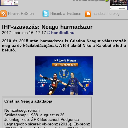
Híreink RSS-en
Híreink a Twitteren
handball.hu blog
IHF-szavazás: Neagu harmadszor
2017. március 16. 17:17
© handball.hu
2010 és 2015 után harmadszor is Cristina Neagut választották
meg az év kézilabdázójának. A férfiaknál Nikola Karabatic lett a
befutó.
Cristina Neagu adatlapja
Nemzetiség: román
Születésnap: 1988. augusztus 26.
Jelenlegi klub: ŽRK Buducnost Podgorica
Legnagyobb sikerei: vb-bronz (2015), Eb-bronz