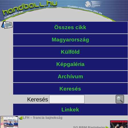
Összes cikk
Magyarország
Külföld
Képgaléria
Archívum
Keresés
Keresés
Linkek
LFH – francia bajnokság
SG BBM Bietigheim