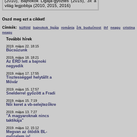
(2010), Bajnokok Ligája-győztes (2015), 3x a
világ legjobbja (2010, 2015, 2016)
Oszd meg ezt a cikket!
Címkék:
külföld
bajnokok ligája
románia
žrk budućnost
ihf
neagu
cristina
neagu
További hírek
2019. május 22. 18:15
Búcsúzunk
2019. május 18. 18:21
Az ÉRD lett a bajnoki
negyedik
2019. május 17. 17:55
Tisztességgel helytállt a
Móvár
2019. május 15. 17:57
Snelderrel győzött a Fradi
2019. május 15. 7:19
Női keret a vb-selejtezőkre
2019. május 13. 7:27
"A magyaroknak nincs
taktikája"
2019. május 12. 15:12
Megvan az ötödik BL-
győzelem is!