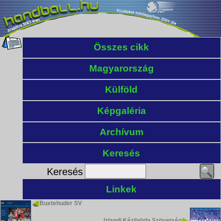
Összes cikk
Magyarország
Külföld
Képgaléria
Archívum
Keresés
Keresés
Linkek
Buxtehuder SV
Izlandi Kézilabda Szövetség