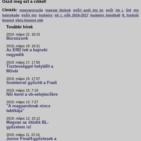
Oszd meg ezt a cikket!
Címkék:
magyarország
magyar klubok
győri audi eto kc
győr
nb i.
érd
eto
bajnokság
győri eto
budaörs
nb i. nők 2016-2017
budaörs handball
8. forduló
kispest
elios kispest nkk
További hírek
2019. május 22. 18:15
Búcsúzunk
2019. május 18. 18:21
Az ÉRD lett a bajnoki
negyedik
2019. május 17. 17:55
Tisztességgel helytállt a
Móvár
2019. május 15. 17:57
Snelderrel győzött a Fradi
2019. május 15. 7:19
Női keret a vb-selejtezőkre
2019. május 13. 7:27
"A magyaroknak nincs
taktikája"
2019. május 12. 15:12
Megvan az ötödik BL-
győzelem is!
2019. május 11. 22:16
Junior Final4-győztesek a