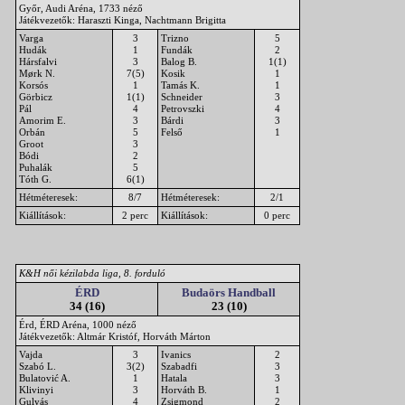
Győr, Audi Aréna, 1733 néző
Játékvezetők: Haraszti Kinga, Nachtmann Brigitta
Varga
3
Trizno
5
Hudák
1
Fundák
2
Hársfalvi
3
Balog B.
1(1)
Mørk N.
7(5)
Kosik
1
Korsós
1
Tamás K.
1
Görbicz
1(1)
Schneider
3
Pál
4
Petrovszki
4
Amorim E.
3
Bárdi
3
Orbán
5
Felső
1
Groot
3
Bódi
2
Puhalák
5
Tóth G.
6(1)
Hétméteresek:
8/7
Hétméteresek:
2/1
Kiállítások:
2 perc
Kiállítások:
0 perc
K&H női kézilabda liga, 8. forduló
ÉRD
Budaörs Handball
34 (16)
23 (10)
Érd, ÉRD Aréna, 1000 néző
Játékvezetők: Altmár Kristóf, Horváth Márton
Vajda
3
Ivanics
2
Szabó L.
3(2)
Szabadfi
3
Bulatović A.
1
Hatala
3
Klivinyi
3
Horváth B.
1
Gulyás
4
Zsigmond
2