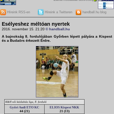
Híreink RSS-en
Híreink a Twitteren
handball.hu blog
Esélyeshez méltóan nyertek
2016. november 15. 21:20
© handball.hu
A
bajnokság 8. fordulójában
Győrben lépett pályára a Kispest
és a Budaörs érkezett Érdre.
K&H női kézilabda liga, 8. forduló
Győri Audi ETO KC
ELIOS Kispest NKK
44 (21)
21 (13)