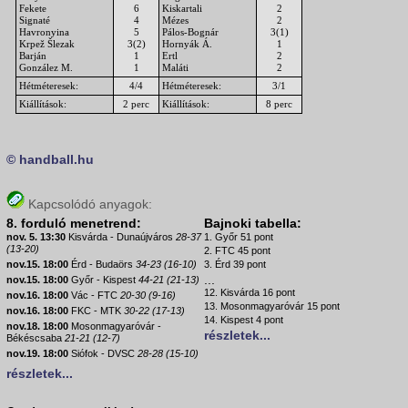
Fekete
6
Kiskartali
2
Signaté
4
Mézes
2
Havronyina
5
Pálos-Bognár
3(1)
Krpež Šlezak
3(2)
Hornyák Á.
1
Barján
1
Ertl
2
González M.
1
Maláti
2
Hétméteresek:
4/4
Hétméteresek:
3/1
Kiállítások:
2 perc
Kiállítások:
8 perc
© handball.hu
Kapcsolódó anyagok:
8. forduló menetrend:
Bajnoki tabella:
nov. 5. 13:30
Kisvárda - Dunaújváros
28-37
1. Győr 51 pont
(13-20)
2. FTC 45 pont
nov.15. 18:00
Érd - Budaörs
34-23 (16-10)
3. Érd 39 pont
...
nov.15. 18:00
Győr - Kispest
44-21 (21-13)
12. Kisvárda 16 pont
nov.16. 18:00
Vác - FTC
20-30 (9-16)
13. Mosonmagyaróvár 15 pont
nov.16. 18:00
FKC - MTK
30-22 (17-13)
14. Kispest 4 pont
nov.18. 18:00
Mosonmagyaróvár -
részletek...
Békéscsaba
21-21 (12-7)
nov.19. 18:00
Siófok - DVSC
28-28 (15-10)
részletek...