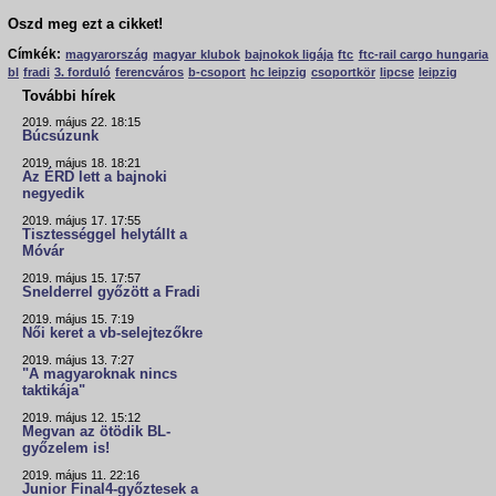
Oszd meg ezt a cikket!
Címkék:
magyarország
magyar klubok
bajnokok ligája
ftc
ftc-rail cargo hungaria
bl
fradi
3. forduló
ferencváros
b-csoport
hc leipzig
csoportkör
lipcse
leipzig
További hírek
2019. május 22. 18:15
Búcsúzunk
2019. május 18. 18:21
Az ÉRD lett a bajnoki
negyedik
2019. május 17. 17:55
Tisztességgel helytállt a
Móvár
2019. május 15. 17:57
Snelderrel győzött a Fradi
2019. május 15. 7:19
Női keret a vb-selejtezőkre
2019. május 13. 7:27
"A magyaroknak nincs
taktikája"
2019. május 12. 15:12
Megvan az ötödik BL-
győzelem is!
2019. május 11. 22:16
Junior Final4-győztesek a