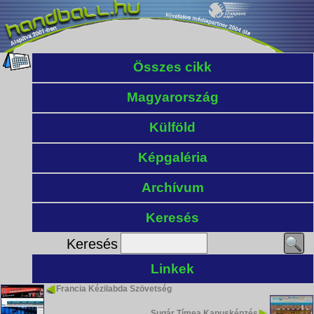
Összes cikk
Magyarország
Külföld
Képgaléria
Archívum
Keresés
Keresés
Linkek
Francia Kézilabda Szövetség
Sugár Tímea Kapusképzés