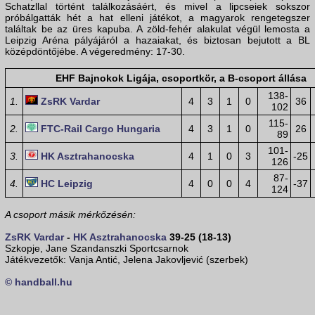
Schatzllal történt találkozásáért, és mivel a lipcseiek sokszor
próbálgatták hét a hat elleni játékot, a magyarok rengetegszer
találtak be az üres kapuba. A zöld-fehér alakulat végül lemosta a
Leipzig Aréna pályájáról a hazaiakat, és biztosan bejutott a BL
középdöntőjébe. A végeredmény: 17-30.
EHF Bajnokok Ligája, csoportkör, a B-csoport állása
138-
1.
ZsRK Vardar
4
3
1
0
36
102
115-
2.
FTC-Rail Cargo Hungaria
4
3
1
0
26
89
101-
3.
HK Asztrahanocska
4
1
0
3
-25
126
87-
4.
HC Leipzig
4
0
0
4
-37
124
A csoport másik mérkőzésén:
ZsRK Vardar
-
HK Asztrahanocska
39-25 (18-13)
Szkopje, Jane Szandanszki Sportcsarnok
Játékvezetők: Vanja Antić, Jelena Jakovljević (szerbek)
© handball.hu