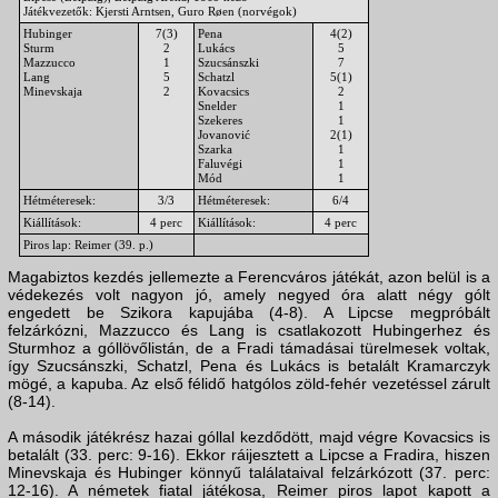
Játékvezetők: Kjersti Arntsen, Guro Røen (norvégok)
Hubinger
7(3)
Pena
4(2)
Sturm
2
Lukács
5
Mazzucco
1
Szucsánszki
7
Lang
5
Schatzl
5(1)
Minevskaja
2
Kovacsics
2
Snelder
1
Szekeres
1
Jovanović
2(1)
Szarka
1
Faluvégi
1
Mód
1
Hétméteresek:
3/3
Hétméteresek:
6/4
Kiállítások:
4 perc
Kiállítások:
4 perc
Piros lap: Reimer (39. p.)
Magabiztos kezdés jellemezte a Ferencváros játékát, azon belül is a
védekezés volt nagyon jó, amely negyed óra alatt négy gólt
engedett be Szikora kapujába (4-8). A Lipcse megpróbált
felzárkózni, Mazzucco és Lang is csatlakozott Hubingerhez és
Sturmhoz a góllövőlistán, de a Fradi támadásai türelmesek voltak,
így Szucsánszki, Schatzl, Pena és Lukács is betalált Kramarczyk
mögé, a kapuba. Az első félidő hatgólos zöld-fehér vezetéssel zárult
(8-14).
A második játékrész hazai góllal kezdődött, majd végre Kovacsics is
betalált (33. perc: 9-16). Ekkor ráijesztett a Lipcse a Fradira, hiszen
Minevskaja és Hubinger könnyű találataival felzárkózott (37. perc:
12-16). A németek fiatal játékosa, Reimer piros lapot kapott a