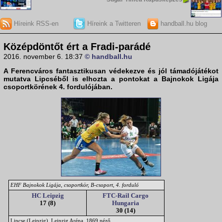
Híreink RSS-en
Híreink a Twitteren
handball.hu blog
Középdöntőt ért a Fradi-parádé
2016. november 6. 18:37
© handball.hu
A Ferencváros fantasztikusan védekezve és jól támadójátékot
mutatva Lipcséből is elhozta a pontokat a
Bajnokok Ligája
csoportkörének 4. fordulójában.
EHF Bajnokok Ligája, csoportkör, B-csoport, 4. forduló
HC Leipzig
FTC-Rail Cargo
17 (8)
Hungaria
30 (14)
Lipcse (Leipzig), Leipzig Aréna, 1869 néző