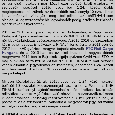
és az első hetekben már közel ezer belépő talált gazdára. A
szervezők ráadásul 2015. december 1-24. között újabb
meglepetéssel készülnek: az érdeklődők karácsonyig 10 százalékos
kedvezménnyel válhatják meg belépőiket az ehfFINAL4.com
oldalon, a legszerencsésebb jegyvásárlók pedig értékes kézilabdás
ajándékokat is nyerhetnek.
2014 és 2015 után jövő májusban is Budapesten, a Papp László
Budapest Sportarénában kerül sor a WOMEN´S EHF FINAL4-ra, a
női klubkézilabdázás csúcseseményére. A 2015-2016-os szezonban
két magyar csapat is pályázik a FINAL4-ba jutásra, a 2011-ben és
2012-ben KEK-győztes, magyar bajnoki címvédő
FTC-Rail Cargo
Hungaria
és a 2013-ban és az első budapesti négyes döntőt
megnyerve 2014-ben is Bajnokok Ligája-győztes Győri Audi ETO. A
május 7-8-án sorra kerülő WOMEN´S EHF FINAL4-ra már október
végén elindult a jegyárusítás az interneten, december 1-24. között
azonban ismét olcsóbban, 10 százalékos kedvezménnyel válhatók
meg a belépők.
Minden kézilabdabarát, aki 2015. december 1-24. között vásárol
belépőt 10 százalék kedvezménnyel részt vehet a Women’s EHF
FINAL4 karácsonyi ajándéksorsolásán, és értékes kézilabdás
relikviákat nyerhet. A játékban való részvételt a szervezők számára
küldött emailben (blfinal4@keziszovetseg.hu) kell jelezni a név, a
postacím és a telefonszám, valamint a megvásárolt jegy sorszáma
és helye (szektor, sor, szék) megadásával.
A FINAL4 első alkalommal 2014-ben került sorra Budapesten, a