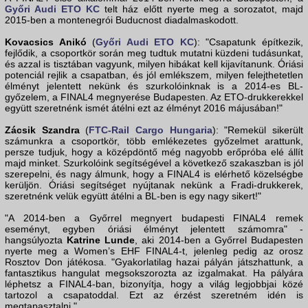
Győri Audi ETO KC
telt ház előtt nyerte meg a sorozatot, majd
2015-ben a montenegrói Buducnost diadalmaskodott.
Kovacsics Anikó
(
Győri Audi ETO KC
): "Csapatunk építkezik,
fejlődik, a csoportkör során meg tudtuk mutatni küzdeni tudásunkat,
és azzal is tisztában vagyunk, milyen hibákat kell kijavítanunk. Óriási
potenciál rejlik a csapatban, és jól emlékszem, milyen felejthetetlen
élményt jelentett nekünk és szurkolóinknak is a 2014-es BL-
győzelem, a FINAL4 megnyerése Budapesten. Az ETO-drukkerekkel
együtt szeretnénk ismét átélni ezt az élményt 2016 májusában!"
Zácsik Szandra
(
FTC-Rail Cargo Hungaria
): "Remekül sikerült
számunkra a csoportkör, több emlékezetes győzelmet arattunk,
persze tudjuk, hogy a középdöntő még nagyobb erőpróba elé állít
majd minket. Szurkolóink segítségével a következő szakaszban is jól
szerepelni, és nagy álmunk, hogy a FINAL4 is elérhető közelségbe
kerüljön. Óriási segítséget nyújtanak nekünk a Fradi-drukkerek,
szeretnénk velük együtt átélni a BL-ben is egy nagy sikert!"
"A 2014-ben a Győrrel megnyert budapesti FINAL4 remek
eseményt, egyben óriási élményt jelentett számomra" -
hangsúlyozta
Katrine Lunde
, aki 2014-ben a Győrrel Budapesten
nyerte meg a Women’s EHF FINAL4-t, jelenleg pedig az orosz
Rosztov Don játékosa. "Gyakorlatilag hazai pályán játszhattunk, a
fantasztikus hangulat megsokszorozta az izgalmakat. Ha pályára
léphetsz a FINAL4-ban, bizonyítja, hogy a világ legjobbjai közé
tartozol a csapatoddal. Ezt az érzést szeretném idén is
megtapasztalni."