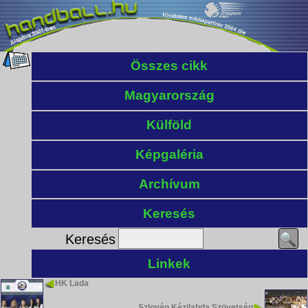
Összes cikk
Magyarország
Külföld
Képgaléria
Archívum
Keresés
Keresés
Linkek
HK Lada
Szlovén Kézilabda Szövetség