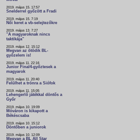
2019. május 15. 17:57
Snelderrel győzött a Fradi
2019. május 15. 7:19
Női keret a vb-selejtezőkre
2019. május 13. 7:27
"A magyaroknak nincs
taktikája"
2019. május 12. 15:12
Megvan az ötödik BL-
győzelem is!
2019. május 11. 22:16
Junior Final4-győztesek a
magyarok
2019. május 11. 20:40
Felülhet a trónra a Siófok
2019. május 11. 15:05
Lehengerlő játékkal döntős a
Győr
2019. május 10. 19:09
Móváron is kikapott a
Békéscsaba
2019. május 10. 15:12
Döntőben a juniorok
2019. május 10. 12:09
Megvan a BL All Star