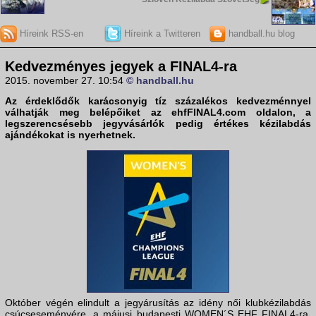
Híreink RSS-en
Híreink a Twitteren
handball.hu blog
Kedvezményes jegyek a FINAL4-ra
2015. november 27. 10:54
© handball.hu
Az érdeklődők karácsonyig tíz százalékos kedvezménnyel
válhatják meg belépőiket az ehfFINAL4.com oldalon, a
legszerencsésebb jegyvásárlók pedig értékes kézilabdás
ajándékokat is nyerhetnek.
Október végén elindult a jegyárusítás az idény női klubkézilabdás
csúcseseményére, a májusi budapesti WOMEN´S EHF FINAL4-ra,