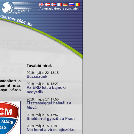
Automatic Google translation
További hírek
2019. május 22. 18:15
Búcsúzunk
tosított a
2019. május 18. 18:21
lamint más
Az ÉRD lett a bajnoki
ánya város
negyedik
2019. május 17. 17:55
Tisztességgel helytállt a
Móvár
2019. május 15. 17:57
Snelderrel győzött a Fradi
2019. május 15. 7:19
Női keret a vb-selejtezőkre