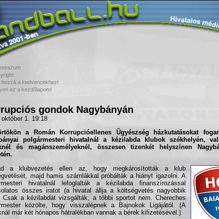
resszum
yright
 hozzá a kedvencekhez!
yen ez a kezdőlapom!
rupciós gondok Nagybányán
 október 1. 19:18
örtökön a Román Korrupcióellenes Ügyészség házkutatásokat fogana
bányai polgármesteri hivatalnál a kézilabda klubok székhelyén, va
knél és magánszemélyeknél, összesen tizenkét helyszínen Nagyb
etén.
d a klubvezetés ellen az, hogy megkárosították a klub
égvetését, majd hamis számlákkal próbálták a hiányt igazolni. A
rmesteri hivatalnál lefoglalták a kézilabda finanszírozással
olatos összes iratot (a hivatal állja a költségvetés nagyobbik
). Csak a kézilabdát vizsgálták, a többi sportot nem. Chereches
rmester közölte, hogy visszalépnek a Bajnokok Ligájától. (A
aknál már két hónapos hátralékban vannak a bérek kifizetésével.)