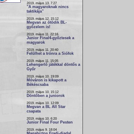
2019. május 13. 7:27
"A magyaroknak nincs
taktikája"
2019. május 12. 15:12
Megvan az ötödik BL-
győzelem is!
2019. május 11. 22:16
Junior Final4-győztesek a
magyarok
2019. május 11. 20:40
Felülhet a trónra a Siófok
2019. május 11. 15:05
Lehengerlő játékkal döntős a
Győr
2019. május 10. 19:09
Móváron is kikapott a
Békéscsaba
2019. május 10. 15:12
Döntőben a juniorok
2019. május 10. 12:09
Megvan a BL All Star
csapata
2019. május 10. 6:20
Junior Final Four Pesten
2019. május 9. 18:04
Magabiztos Fradi-diadal