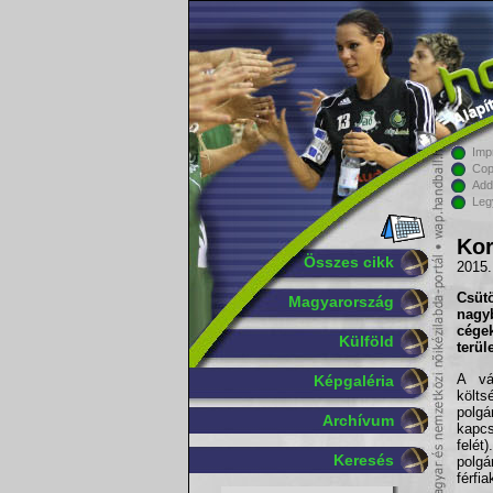
Imp
Cop
Add
Leg
Kor
Összes cikk
2015.
Csüt
Magyarország
nagy
cége
Külföld
terül
A vá
Képgaléria
költs
polgá
Archívum
kapcs
felét
Keresés
polgá
férfi