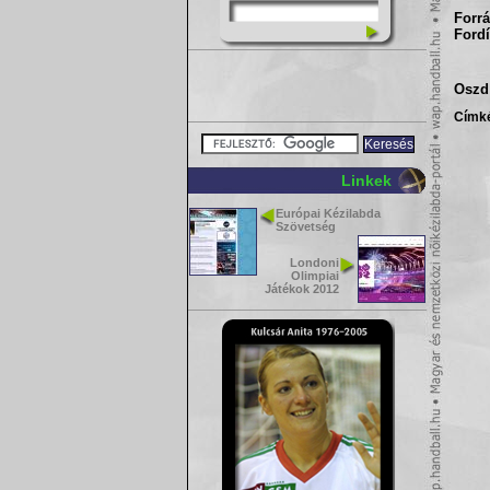
Forrá
Fordí
Oszd 
Címk
Linkek
Európai Kézilabda
Szövetség
Londoni
Olimpiai
Játékok 2012