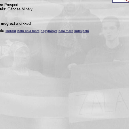
s:
Prosport
tás:
Gáncse Mihály
meg ezt a cikket!
ék:
külföld
hcm baia mare
nagybánya
baia mare
korrupció